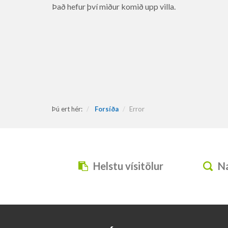
v
Það hefur því miður komið upp villa.
æ
ð
i
Þú ert hér:
Forsíða
Error
Helstu vísitölur
Na