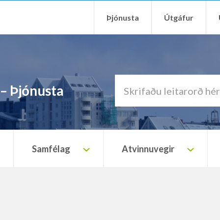
Þjónusta
Útgáfur
 – Þjónusta
Samfélag
Atvinnuvegir