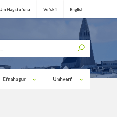
Um Hagstofuna
Vefskil
English
L
e
i
t
Efnahagur
Umhverfi
a