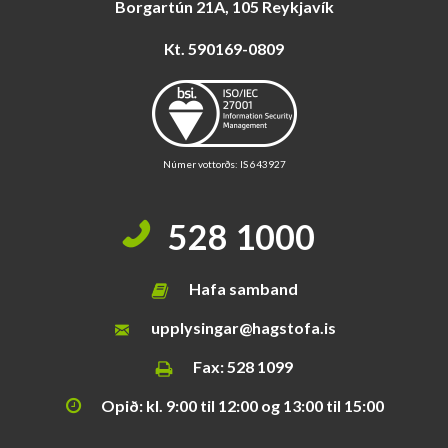
i
Borgartún 21A, 105 Reykjavík
s
Kt. 590169-0809
s
v
æ
ð
i
Númer vottorðs: IS 643927
528 1000
Hafa samband
upplysingar@hagstofa.is
Fax: 528 1099
Opið: kl. 9:00 til 12:00 og 13:00 til 15:00