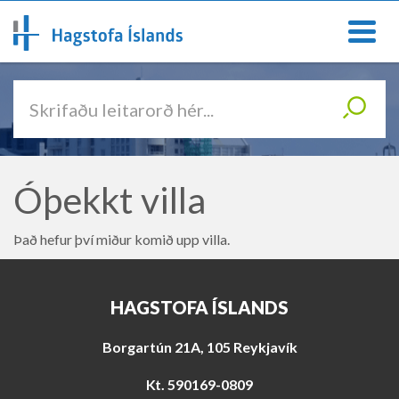
O
p
n
F
a
l
L
/
ý
L
t
e
o
i
k
l
i
a
Óþekkt villa
e
V
t
i
a
ð
Það hefur því miður komið upp villa.
a
l
y
m
f
y
i
n
HAGSTOFA ÍSLANDS
r
d
á
e
Borgartún 21A, 105 Reykjavík
f
n
Kt. 590169-0809