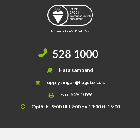
i
s
s
v
æ
Númer vottorðs: IS 643927
ð
i
528 1000
Hafa samband
upplysingar@hagstofa.is
Fax: 528 1099
Opið: kl. 9:00 til 12:00 og 13:00 til 15:00