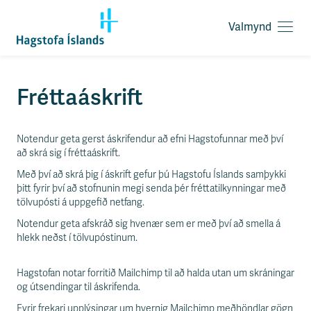
Valmynd
O
p
n
a
F
Fréttaáskrift
v
l
a
ý
l
t
Notendur geta gerst áskrifendur að efni Hagstofunnar með því
m
i
að skrá sig í fréttaáskrift.
y
l
n
e
Með því að skrá þig í áskrift gefur þú Hagstofu Íslands samþykki
d
i
þitt fyrir því að stofnunin megi senda þér fréttatilkynningar með
ð
tölvupósti á uppgefið netfang.
y
Notendur geta afskráð sig hvenær sem er með því að smella á
f
hlekk neðst í tölvupóstinum.
i
r
á
Hagstofan notar forritið Mailchimp til að halda utan um skráningar
e
og útsendingar til áskrifenda.
f
Fyrir frekari upplýsingar um hvernig Mailchimp meðhöndlar gögn