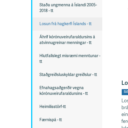
Staða ungmenna á Íslandi 2005-
2018 - tt
Losun frá hagkerfi Íslands - tt
Áhrif kórónuveirufaraldursins á
atvinnugreinar menningar - tt
Hlutfallslegt misræmi menntunar -
tt
Staðgreiðsluskyldar greiðslur - tt
Lo
Efnahagsaðgerðir vegna
Sí
kórónuveirufaraldursins - tt
Lo
Heimilisstörf-tt
brá
ein
Færnispá - tt
fer