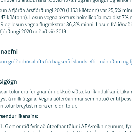
ónuveirufaraldursins (Covid-19) á flugsamgöngur og einken
un á fjórða ársfjórðungi 2020 (1.153 kílótonn) var 25,5% mi
547 kílótonn). Losun vegna aksturs heimilisbíla mældist 7% 
9 og losun vegna flugrekstrar 36,3% minni. Losun frá iðnaði 
fjórðungi 2020 miðað við 2019.
lnaefni
un gróðurhúsalofts frá hagkerfi Íslands eftir mánuðum og 
sigögn
sar tölur eru fengnar úr nokkuð víðtæku líkindalíkani. Líkan
yst á milli útgáfa. Vegna aðferðarinnar sem notuð er til þes
ri tölur breytist meira en eldri tölur.
sendur líkansins:
Gert er ráð fyrir að útgefnar tölur í AEA-reikningunum, fy