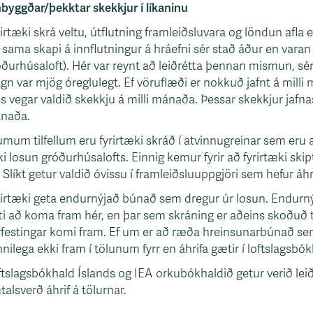
byggðar/þekktar skekkjur í líkaninu
irtæki skrá veltu, útflutning framleiðsluvara og löndun afla e
sama skapi á innflutningur á hráefni sér stað áður en varan 
ðurhúsaloft). Hér var reynt að leiðrétta þennan mismun, sér
n var mjög óreglulegt. Ef vöruflæði er nokkuð jafnt á milli 
s vegar valdið skekkju á milli mánaða. Þessar skekkjur jafnast
naða.
umum tilfellum eru fyrirtæki skráð í atvinnugreinar sem eru
i losun gróðurhúsalofts. Einnig kemur fyrir að fyrirtæki ski
. Slíkt getur valdið óvissu í framleiðsluuppgjöri sem hefur áhr
irtæki geta endurnýjað búnað sem dregur úr losun. Endurnýjun
i að koma fram hér, en þar sem skráning er aðeins skoðuð tvis
rfestingar komi fram. Ef um er að ræða hreinsunarbúnað sem
nilega ekki fram í tölunum fyrr en áhrifa gætir í loftslagsbók
tslagsbókhald Íslands og IEA orkubókhaldið getur verið leiðrét
alsverð áhrif á tölurnar.