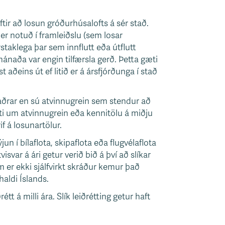
ftir að losun gróðurhúsalofts á sér stað.
er notuð í framleiðslu (sem losar
staklega þar sem innflutt eða útflutt
mánaða var engin tilfærsla gerð. Þetta gæti
 aðeins út ef litið er á ársfjórðunga í stað
 aðrar en sú atvinnugrein sem stendur að
pti um atvinnugrein eða kennitölu á miðju
if á losunartölur.
 í bílaflota, skipaflota eða flugvélaflota
var á ári getur verið bið á því að slíkar
 er ekki sjálfvirkt skráður kemur það
haldi Íslands.
t á milli ára. Slík leiðrétting getur haft