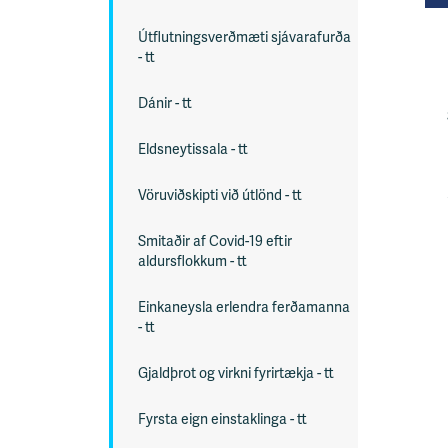
s
Útflutningsverðmæti sjávarafurða
v
- tt
æ
ð
Dánir - tt
i
Eldsneytissala - tt
Vöruviðskipti við útlönd - tt
Smitaðir af Covid-19 eftir
aldursflokkum - tt
Einkaneysla erlendra ferðamanna
- tt
Gjaldþrot og virkni fyrirtækja - tt
Fyrsta eign einstaklinga - tt