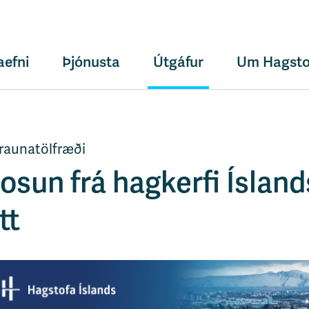
aefni
Þjónusta
Útgáfur
Um Hagsto
lraunatölfræði
osun frá hagkerfi Íslan
 tt