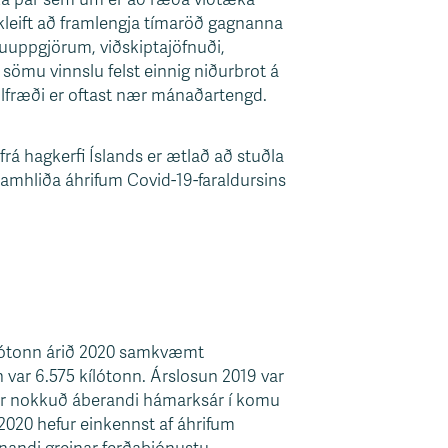
kleift að framlengja tímaröð gagnanna
luuppgjörum, viðskiptajöfnuði,
 sömu vinnslu felst einnig niðurbrot á
ölfræði er oftast nær mánaðartengd.
rá hagkerfi Íslands er ætlað að stuðla
amhliða áhrifum Covid-19-faraldursins
 kílótonn árið 2020 samkvæmt
var 6.575 kílótonn. Árslosun 2019 var
 var nokkuð áberandi hámarksár í komu
g 2020 hefur einkennst af áhrifum