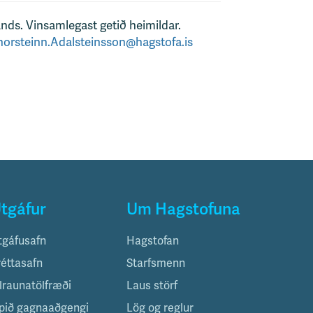
ands. Vinsamlegast getið heimildar.
horsteinn.Adalsteinsson@hagstofa.is
tgáfur
Um Hagstofuna
tgáfusafn
Hagstofan
réttasafn
Starfsmenn
ilraunatölfræði
Laus störf
pið gagnaaðgengi
Lög og reglur