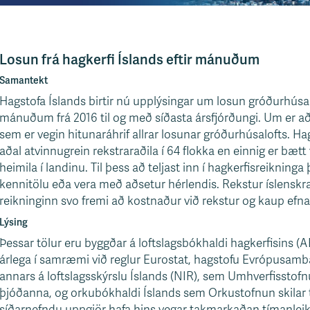
Losun frá hagkerfi Íslands eftir mánuðum
Samantekt
Hagstofa Íslands birtir nú upplýsingar um losun gróðurhúsalo
mánuðum frá 2016 til og með síðasta ársfjórðungi. Um er a
sem er vegin hitunaráhrif allrar losunar gróðurhúsalofts. Hagk
aðal atvinnugrein rekstraraðila í 64 flokka en einnig er bæt
heimila í landinu. Til þess að teljast inn í hagkerfisreikning
kennitölu eða vera með aðsetur hérlendis. Rekstur íslenskra f
reikninginn svo fremi að kostnaður við rekstur og kaup efna (
Lýsing
Þessar tölur eru byggðar á loftslagsbókhaldi hagkerfisins (
árlega í samræmi við reglur Eurostat, hagstofu Evrópusam
annars á loftslagsskýrslu Íslands (NIR), sem Umhverfisstofnu
þjóðanna, og orkubókhaldi Íslands sem Orkustofnun skilar ti
síðarnefndu uppgjör hafa hins vegar takmarkaðan tímanlei