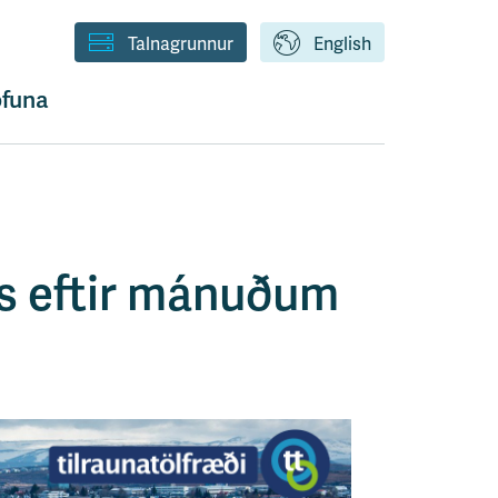
Talnagrunnur
English
funa
ds eftir mánuðum