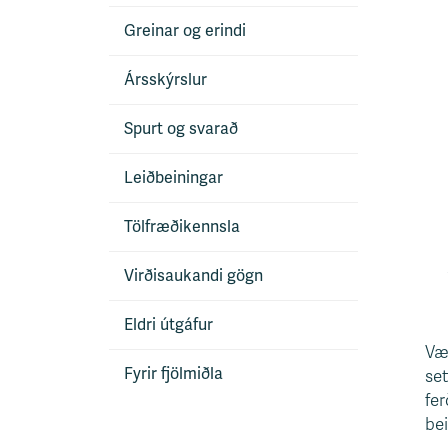
Greinar og erindi
Ársskýrslur
Spurt og svarað
Leiðbeiningar
Tölfræðikennsla
Virðisaukandi gögn
Eldri útgáfur
Væ
Fyrir fjölmiðla
set
fer
bei