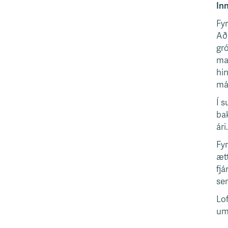
Inn
Fyr
Að 
gró
mag
hin
má
Í s
bak
ári
Fyr
ætt
fjá
sen
Lof
umt