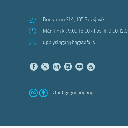
Borgartún 21A, 105 Reykjavík
Mán-fim kl. 9.00-16.00 / Fös kl. 9.00-12.0
upplysingar@hagstofa.is
Opið gagnaaðgengi