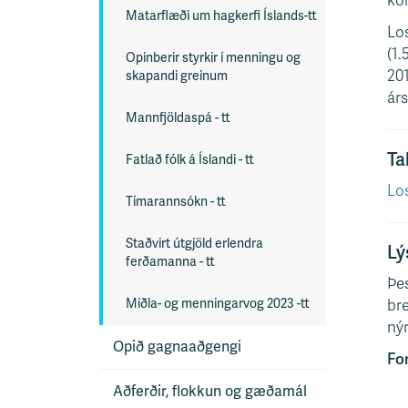
kór
Matarflæði um hagkerfi Íslands-tt
Los
(1.
Opinberir styrkir í menningu og
201
skapandi greinum
árs
Mannfjöldaspá - tt
Ta
Fatlað fólk á Íslandi - tt
Los
Tímarannsókn - tt
Staðvirt útgjöld erlendra
Lý
ferðamanna - tt
Þes
bre
Miðla- og menningarvog 2023 -tt
nýr
Opið gagnaaðgengi
For
Aðferðir, flokkun og gæðamál