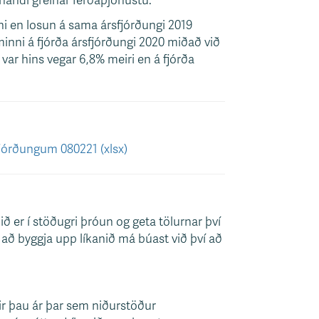
nandi greinar ferðaþjónustu.
nni en losun á sama ársfjórðungi 2019
minni á fjórða ársfjórðungi 2020 miðað við
var hins vegar 6,8% meiri en á fjórða
fjórðungum 080221 (xlsx)
ið er í stöðugri þróun og geta tölurnar því
s að byggja upp líkanið má búast við því að
rir þau ár þar sem niðurstöður