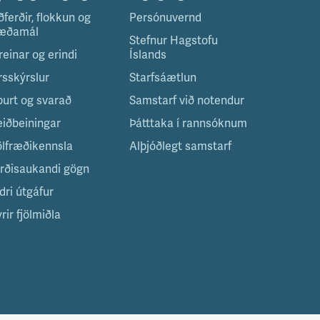
ðferðir, flokkun og
Persónuvernd
æðamál
Stefnur Hagstofu
reinar og erindi
Íslands
rsskýrslur
Starfsáætlun
purt og svarað
Samstarf við notendur
eiðbeiningar
Þátttaka í rannsóknum
ölfræðikennsla
Alþjóðlegt samstarf
irðisaukandi gögn
dri útgáfur
rir fjölmiðla