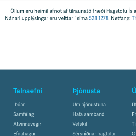
Öllum eru heimil afnot af tilraunatölfræði Hagstofu Ísl
Nánari upplýsingar eru veittar í síma
528 1278.
Netfang:
T
Talnaefni
Þjónusta
Ú
Íbúar
Um þjónustuna
Ú
Samfélag
Hafa samband
F
Atvinnuvegir
Vefskil
T
Efnahagur
Sérsniðnar hagtölur
O