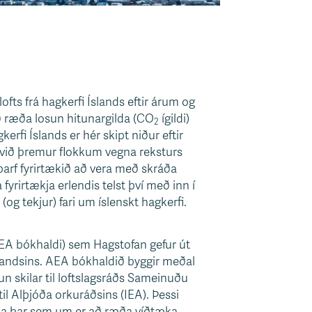
fts frá hagkerfi Íslands eftir árum og
ð ræða losun hitunargilda (CO
ígildi)
2
erfi Íslands er hér skipt niður eftir
t við þremur flokkum vegna reksturs
a þarf fyrirtækið að vera með skráða
yrirtækja erlendis telst því með inn í
og tekjur) fari um íslenskt hagkerfi.
AEA bókhaldi) sem Hagstofan gefur út
bandsins. AEA bókhaldið byggir meðal
n skilar til loftslagsráðs Sameinuðu
l Alþjóða orkuráðsins (IEA). Þessi
ka þar sem um er að ræða víðtæka