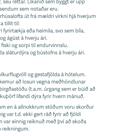
r, séu réttar. Líkanið sem byggt er upp
forsendum sem notaðar eru.
húsalofts út frá mældri virkni hjá hverjum
illit til:
i fyrirtækja eða heimila, svo sem bíla,
og ágúst á hverju ári.
ski og sorpi til endurvinnslu.
a sláturdýra og bústofns á hverju ári.
íkurflugvöll og gestafjölda á hótelum.
ar kemur að losun vegna meðhöndlunar
 birgðastöðu (t.a.m. úrgang sem er búið að
kuþörf lifandi dýra fyrir hvern mánuð.
kkum en á allnokkrum stöðum voru skorður
var t.d. ekki gert ráð fyrir að fjöldi
n var einnig reiknuð með því að skoða
m reikningum.