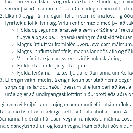
losunarskýrslu Íslands og orkubókhalds Íslands liggja fyri
verður því að fá sömu niðurstöðu á árlegri losun út frá 
Líkanið byggir á línulegum föllum sem reikna losun gróður
fyrirtækjaflokki fyrir sig. Virkni er hér mæld með því að taka t
Fjölda og tegunda farartækja sem skráðir eru í rekstr
flugvéla og skipa. Eignarskráning miðast við febrúar 
Magns útfluttrar framleiðsluvöru, svo sem málmum, fi
Magns innflutts hráefnis, magns landaðs afla og fjöld
Veltu fyrirtækja samkvæmt virðisaukaskráningu.
Fjölda starfandi hjá fyrirtækjum.
Fjölda ferðamanna, s.s. fjölda ferðamanna um Keflav
Ef engin virkni mælist á engin losun sér stað nema þeg
sorps og frá landbúnaði. Í þessum tilfellum þarf að áætla
urða og er að undirgangast loftfirrt niðurbrot) eða aðra or
gi hvers virkniþáttar er mjög mismunandi eftir atvinnuflo
tar á það hvort að mælingar ættu að hafa áhrif á losun. Þannig 
ðamanna hefði áhrif á losun vegna framleiðslu málma. Losu
na eldsneytisnotkun og losun vegna framleiðslu í aðskildu