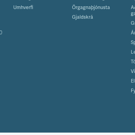
Umhverfi
Örgagnaþjónusta
A
g
Gjaldskrá
G
0
Á
S
L
T
V
El
Fy