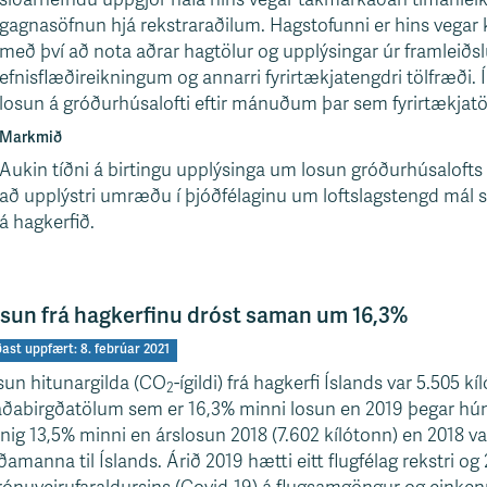
gagnasöfnun hjá rekstraraðilum. Hagstofunni er hins vegar 
með því að nota aðrar hagtölur og upplýsingar úr framleiðs
efnisflæðireikningum og annarri fyrirtækjatengdri tölfræði. Í
losun á gróðurhúsalofti eftir mánuðum þar sem fyrirtækjat
Markmið
Aukin tíðni á birtingu upplýsinga um losun gróðurhúsalofts f
að upplýstri umræðu í þjóðfélaginu um loftslagstengd mál s
á hagkerfið.
sun frá hagkerfinu dróst saman um 16,3%
ðast uppfært: 8. febrúar 2021
sun hitunargilda (CO
-ígildi) frá hagkerfi Íslands var 5.505
2
ðabirgðatölum sem er 16,3% minni losun en 2019 þegar hún 
nig 13,5% minni en árslosun 2018 (7.602 kílótonn) en 2018
ðamanna til Íslands. Árið 2019 hætti eitt flugfélag rekstri o