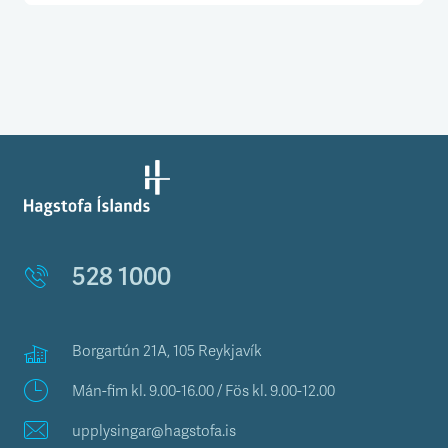
528 1000
Borgartún 21A, 105 Reykjavík
Mán-fim kl. 9.00-16.00 / Fös kl. 9.00-12.00
upplysingar@hagstofa.is