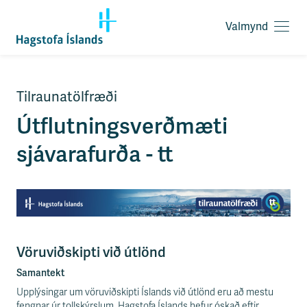
Valmynd
O
p
n
a
F
v
Tilraunatölfræði
l
a
ý
Útflutningsverðmæti
l
t
m
i
sjávarafurða - tt
y
l
n
e
d
i
ð
y
f
i
Vöruviðskipti við útlönd
r
á
Samantekt
e
Upplýsingar um vöruviðskipti Íslands við útlönd eru að mestu
f
fengnar úr tollskýrslum. Hagstofa Íslands hefur óskað eftir