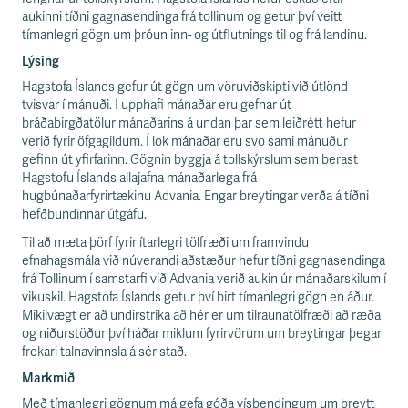
n
aukinni tíðni gagnasendinga frá tollinum og getur því veitt
i
tímanlegri gögn um þróun inn- og útflutnings til og frá landinu.
s
s
Lýsing
v
Hagstofa Íslands gefur út gögn um vöruviðskipti við útlönd
æ
tvisvar í mánuði. Í upphafi mánaðar eru gefnar út
ð
bráðabirgðatölur mánaðarins á undan þar sem leiðrétt hefur
i
verið fyrir öfgagildum. Í lok mánaðar eru svo sami mánuður
gefinn út yfirfarinn. Gögnin byggja á tollskýrslum sem berast
Hagstofu Íslands allajafna mánaðarlega frá
hugbúnaðarfyrirtækinu Advania. Engar breytingar verða á tíðni
hefðbundinnar útgáfu.
Til að mæta þörf fyrir ítarlegri tölfræði um framvindu
efnahagsmála við núverandi aðstæður hefur tíðni gagnasendinga
frá Tollinum í samstarfi við Advania verið aukin úr mánaðarskilum í
vikuskil. Hagstofa Íslands getur því birt tímanlegri gögn en áður.
Mikilvægt er að undirstrika að hér er um tilraunatölfræði að ræða
og niðurstöður því háðar miklum fyrirvörum um breytingar þegar
frekari talnavinnsla á sér stað.
Markmið
Með tímanlegri gögnum má gefa góða vísbendingum um breytt