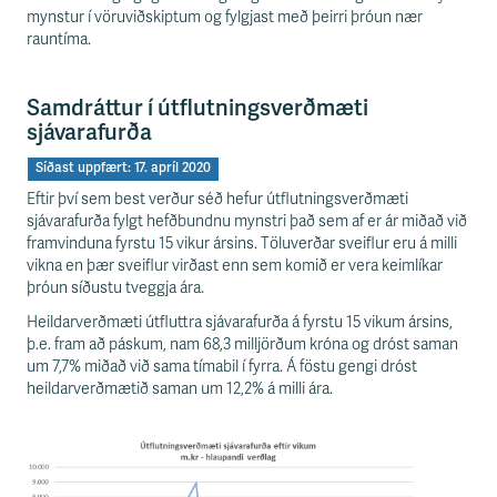
mynstur í vöruviðskiptum og fylgjast með þeirri þróun nær
rauntíma.
Samdráttur í útflutningsverðmæti
sjávarafurða
Síðast uppfært: 17. apríl 2020
Eftir því sem best verður séð hefur útflutningsverðmæti
sjávarafurða fylgt hefðbundnu mynstri það sem af er ár miðað við
framvinduna fyrstu 15 vikur ársins. Töluverðar sveiflur eru á milli
vikna en þær sveiflur virðast enn sem komið er vera keimlíkar
þróun síðustu tveggja ára.
Heildarverðmæti útfluttra sjávarafurða á fyrstu 15 vikum ársins,
þ.e. fram að páskum, nam 68,3 milljörðum króna og dróst saman
um 7,7% miðað við sama tímabil í fyrra. Á föstu gengi dróst
heildarverðmætið saman um 12,2% á milli ára.