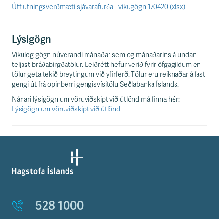
Útflutningsverðmæti sjávarafurða - vikugögn 170420 (xlsx)
Lýsigögn
Vikuleg gögn núverandi mánaðar sem og mánaðarins á undan
teljast bráðabirgðatölur. Leiðrétt hefur verið fyrir öfgagildum en
tölur geta tekið breytingum við yfirferð. Tölur eru reiknaðar á fast
gengi út frá opinberri gengisvísitölu Seðlabanka Íslands.
Nánari lýsigögn um vöruviðskipt við útlönd má finna hér:
Lýsigögn um vöruviðskipt við útlönd
528 1000