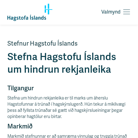
Valmynd
O
p
n
a
F
v
Stefnur Hagstofu Íslands
l
a
ý
Stefna Hagstofu Íslands
l
t
m
i
um hindrun rekjanleika
y
l
n
e
d
i
Tilgangur
ð
y
Stefna um hindrun rekjanleika er til marks um áherslu
f
Hagstofunnar á trúnað í hagskýrslugerð. Hún tekur á mikilvægi
i
þess að fyllsta trúnaðar sé gætt við hagskýrslueiningar þegar
r
opinberar hagtölur eru birtar.
á
Markmið
e
f
Markmið stefnunnar er að samræma vinnulag og tryggja trúnað