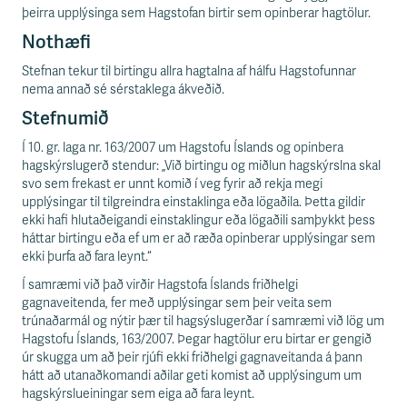
n
þeirra upplýsinga sem Hagstofan birtir sem opinberar hagtölur.
i
s
Nothæfi
s
Stefnan tekur til birtingu allra hagtalna af hálfu Hagstofunnar
v
nema annað sé sérstaklega ákveðið.
æ
ð
Stefnumið
i
Í 10. gr. laga nr. 163/2007 um Hagstofu Íslands og opinbera
hagskýrslugerð stendur: „Við birtingu og miðlun hagskýrslna skal
svo sem frekast er unnt komið í veg fyrir að rekja megi
upplýsingar til tilgreindra einstaklinga eða lögaðila. Þetta gildir
ekki hafi hlutaðeigandi einstaklingur eða lögaðili samþykkt þess
háttar birtingu eða ef um er að ræða opinberar upplýsingar sem
ekki þurfa að fara leynt.“
Í samræmi við það virðir Hagstofa Íslands friðhelgi
gagnaveitenda, fer með upplýsingar sem þeir veita sem
trúnaðarmál og nýtir þær til hagsýslugerðar í samræmi við lög um
Hagstofu Íslands, 163/2007. Þegar hagtölur eru birtar er gengið
úr skugga um að þeir rjúfi ekki friðhelgi gagnaveitanda á þann
hátt að utanaðkomandi aðilar geti komist að upplýsingum um
hagskýrslueiningar sem eiga að fara leynt.