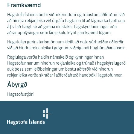
Framkvæmd
Hagstofa Íslands beitir viðurkenndum og traustum aðferðum við
að hindra rekjanleika við útgáfu hagtalna til að lágmarka hættuna
á því að hægt sé að greina einstakar hagskýrslueiningar eða
aðrar upplýsingar sem fara skulu leynt samkvæmt lögum.
Hagstofan gerir starfsmönnum kleift að nota sérhæfðar aðferðir
við að hindra rekjanleika í gegnum viðeigandi hugbúnaðarlausnir.
Reglulega verða haldin námskeið og kynningar innan
Hagstofunnar um hindrun rekjanleika og trúnað í hagskýrslugerð
auk þess sem leiðbeiningar um bestu aðferðir við hindrun
rekjanleika verða skráðar í aðferðafræðihandbók Hagstofunnar.
Ábyrgð
Hagstofustjóri