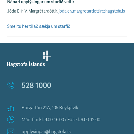
Nánari upplýsingar um starfið veitir
Jóda Elín V. Margrétardóttir,
joda.e.v.margretardottir@hagstofa.is
Smelltu hér til að sækja um starfið
528 1000
Borgartún 21A, 105 Reykjavík
Mán-fim kl. 9.00-16.00 / Fös kl. 9.00-12.00
upplysingar@hagstofa.is