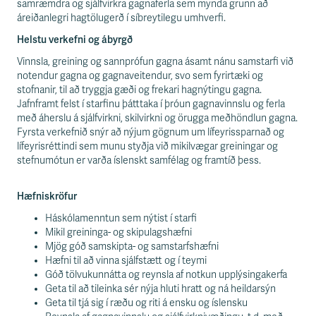
samræmdra og sjálfvirkra gagnaferla sem mynda grunn að
áreiðanlegri hagtölugerð í síbreytilegu umhverfi.
Helstu verkefni og ábyrgð
Vinnsla, greining og sannprófun gagna ásamt nánu samstarfi við
notendur gagna og gagnaveitendur, svo sem fyrirtæki og
stofnanir, til að tryggja gæði og frekari hagnýtingu gagna.
Jafnframt felst í starfinu þátttaka í þróun gagnavinnslu og ferla
með áherslu á sjálfvirkni, skilvirkni og örugga meðhöndlun gagna.
Fyrsta verkefnið snýr að nýjum gögnum um lífeyrissparnað og
lífeyrisréttindi sem munu styðja við mikilvægar greiningar og
stefnumótun er varða íslenskt samfélag og framtíð þess.
Hæfniskröfur
Háskólamenntun sem nýtist í starfi
Mikil greininga- og skipulagshæfni
Mjög góð samskipta- og samstarfshæfni
Hæfni til að vinna sjálfstætt og í teymi
Góð tölvukunnátta og reynsla af notkun upplýsingakerfa
Geta til að tileinka sér nýja hluti hratt og ná heildarsýn
Geta til tjá sig í ræðu og riti á ensku og íslensku