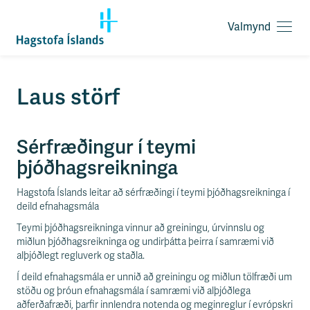
Valmynd
O
p
n
a
F
Laus störf
v
l
a
ý
l
t
m
Sérfræðingur í teymi
i
y
l
þjóðhagsreikninga
n
e
d
i
Hagstofa Íslands leitar að sérfræðingi í teymi þjóðhagsreikninga í
ð
deild efnahagsmála
y
f
Teymi þjóðhagsreikninga vinnur að greiningu, úrvinnslu og
i
miðlun þjóðhagsreikninga og undirþátta þeirra í samræmi við
r
alþjóðlegt regluverk og staðla.
á
Í deild efnahagsmála er unnið að greiningu og miðlun tölfræði um
e
stöðu og þróun efnahagsmála í samræmi við alþjóðlega
f
aðferðafræði, þarfir innlendra notenda og meginreglur í evrópskri