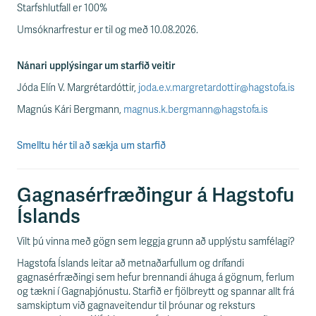
Starfshlutfall er 100%
Umsóknarfrestur er til og með 10.08.2026.
Nánari upplýsingar um starfið veitir
Jóda Elín V. Margrétardóttir,
joda.e.v.margretardottir@hagstofa.is
Magnús Kári Bergmann,
magnus.k.bergmann@hagstofa.is
Smelltu hér til að sækja um starfið
Gagnasérfræðingur á Hagstofu
Íslands
Vilt þú vinna með gögn sem leggja grunn að upplýstu samfélagi?
Hagstofa Íslands leitar að metnaðarfullum og drífandi
gagnasérfræðingi sem hefur brennandi áhuga á gögnum, ferlum
og tækni í Gagnaþjónustu. Starfið er fjölbreytt og spannar allt frá
samskiptum við gagnaveitendur til þróunar og reksturs