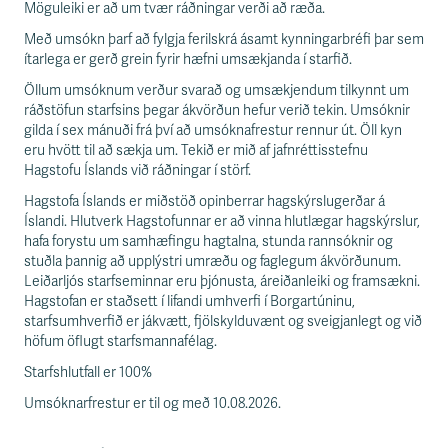
Möguleiki er að um tvær ráðningar verði að ræða.
Með umsókn þarf að fylgja ferilskrá ásamt kynningarbréfi þar sem
ítarlega er gerð grein fyrir hæfni umsækjanda í starfið.
Öllum umsóknum verður svarað og umsækjendum tilkynnt um
ráðstöfun starfsins þegar ákvörðun hefur verið tekin. Umsóknir
gilda í sex mánuði frá því að umsóknafrestur rennur út. Öll kyn
eru hvött til að sækja um. Tekið er mið af jafnréttisstefnu
Hagstofu Íslands við ráðningar í störf.
Hagstofa Íslands er miðstöð opinberrar hagskýrslugerðar á
Íslandi. Hlutverk Hagstofunnar er að vinna hlutlægar hagskýrslur,
hafa forystu um samhæfingu hagtalna, stunda rannsóknir og
stuðla þannig að upplýstri umræðu og faglegum ákvörðunum.
Leiðarljós starfseminnar eru þjónusta, áreiðanleiki og framsækni.
Hagstofan er staðsett í lifandi umhverfi í Borgartúninu,
starfsumhverfið er jákvætt, fjölskylduvænt og sveigjanlegt og við
höfum öflugt starfsmannafélag.
Starfshlutfall er 100%
Umsóknarfrestur er til og með 10.08.2026.