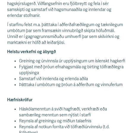
n
hagskýrslugerð. Viðfangsefnin eru fjölbreytt og fela í sér
i
samskipti og samstarf við hagsmunaaðila og innlendar og
s
erlendar stofnanir.
s
v
Í starfinu felst m.a. þátttaka í aðferðafræðilegum og tæknilegum
æ
umbótum þar sem framsækin vinnubrögð skipta höfuðmáli.
ð
Unnið er í gagnagrunnsmiðuðu umhverfi þar sem skilvirkni og
i
marktækni er höfð að leiðarljósi.
Helstu verkefni og ábyrgð
Greining og úrvinnsla úr upplýsingum um íslenskt hagkerfi
Fylgjast með þróun efnahagsmála og birting tölfræðilegra
upplýsinga
Samstarf við innlenda og erlenda aðila
Þátttaka í umbótum og þróun á aðferðum og vinnuferlum
Hæfniskröfur
Háskólamenntun á sviði hagfræði, verkfræði eða
sambærileg menntun sem nýtist í starfi
Reynsla af greiningu og miðlun talaefnis
Reynsla af notkun forrita við tölfræðiúrvinnslu (t.d.
R/Python)