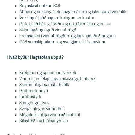
Reynsla af notkun SQL
Áhugi og þekking á efnahagsmálum og íslensku atvinnulífi
Þekking á þjóðhagsreikningum er kostur
Geta til að tjá sig í ræðu og riti á íslensku og ensku
Skipulögð og öguð vinnubrögð
Framsækni í vinnubrögðum og lausnamiðuð hugsun
Góð samskiptafærni og sveigjanleiki í samvinnu
Hvað býður Hagstofan upp á?
Krefjandi og spennandi verkefni
Vinnu í samfélagslega mikilvægu hlutverki
Skemmtilegt samstarfsfólk
Gott mötuneyti
Íþróttastyrk
Samgöngustyrk
Sveigjanlegan vinnutíma
Möguleika til fjarvinnu að hluta til
Bílastæði og hjólageymslu