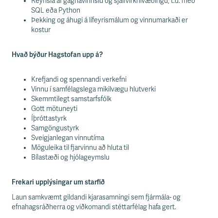
Reynsla af gagnavinnslu og sjálfvirknivæðingu, t.d. með
SQL eða Python
Þekking og áhugi á lífeyrismálum og vinnumarkaði er
kostur
Hvað býður Hagstofan upp á?
Krefjandi og spennandi verkefni
Vinnu í samfélagslega mikilvægu hlutverki
Skemmtilegt samstarfsfólk
Gott mötuneyti
Íþróttastyrk
Samgöngustyrk
Sveigjanlegan vinnutíma
Möguleika til fjarvinnu að hluta til
Bílastæði og hjólageymslu
Frekari upplýsingar um starfið
Laun samkvæmt gildandi kjarasamningi sem fjármála- og
efnahagsráðherra og viðkomandi stéttarfélag hafa gert.