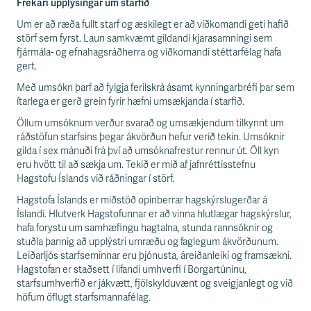
Frekari upplýsingar um starfið
Um er að ræða fullt starf og æskilegt er að viðkomandi geti hafið
störf sem fyrst. Laun samkvæmt gildandi kjarasamningi sem
fjármála- og efnahagsráðherra og viðkomandi stéttarfélag hafa
gert.
Með umsókn þarf að fylgja ferilskrá ásamt kynningarbréfi þar sem
ítarlega er gerð grein fyrir hæfni umsækjanda í starfið.
Öllum umsóknum verður svarað og umsækjendum tilkynnt um
ráðstöfun starfsins þegar ákvörðun hefur verið tekin. Umsóknir
gilda í sex mánuði frá því að umsóknafrestur rennur út. Öll kyn
eru hvött til að sækja um. Tekið er mið af jafnréttisstefnu
Hagstofu Íslands við ráðningar í störf.
Hagstofa Íslands er miðstöð opinberrar hagskýrslugerðar á
Íslandi. Hlutverk Hagstofunnar er að vinna hlutlægar hagskýrslur,
hafa forystu um samhæfingu hagtalna, stunda rannsóknir og
stuðla þannig að upplýstri umræðu og faglegum ákvörðunum.
Leiðarljós starfseminnar eru þjónusta, áreiðanleiki og framsækni.
Hagstofan er staðsett í lifandi umhverfi í Borgartúninu,
starfsumhverfið er jákvætt, fjölskylduvænt og sveigjanlegt og við
höfum öflugt starfsmannafélag.