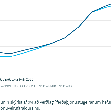
unin skýrist af því að verðlag í ferðaþjónustugeiranum hefur 
ónuveirufaraldursins.