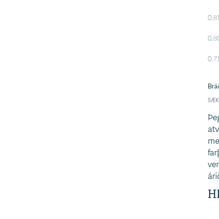
Þeg
atv
me
far
ver
ári