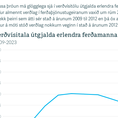
sa þróun má glögglega sjá í verðvísitölu útgjalda erlendr
ur almennt verðlag í ferðaþjónustugeiranum vaxið um rúm 20
kk þeirri sem átti sér stað á árunum 2009 til 2012 en þá ó
ur á móti stóð verðlag nokkurn veginn í stað á árunum 2012 t