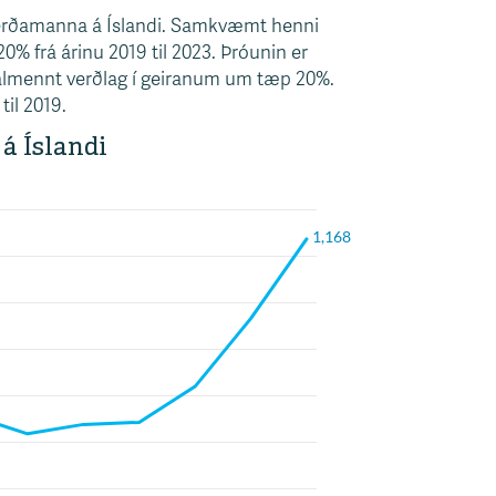
a ferðamanna á Íslandi. Samkvæmt henni
% frá árinu 2019 til 2023. Þróunin er
x almennt verðlag í geiranum um tæp 20%.
il 2019.