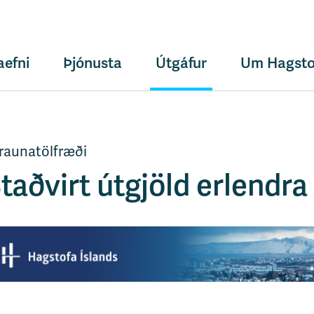
aefni
Þjónusta
Útgáfur
Um Hagsto
lraunatölfræði
taðvirt útgjöld erlendra