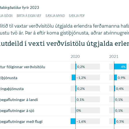
litið til vaxtar verðvísitölu útgjalda erlendra ferðamanna ha
ustu tvö ár. Þar á eftir koma gistiþjónusta, aðrar atvinnugrei