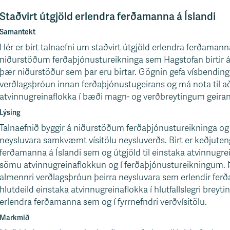
Staðvirt útgjöld erlendra ferðamanna á Íslandi
Samantekt
Hér er birt talnaefni um staðvirt útgjöld erlendra ferðamanna
niðurstöðum ferðaþjónustureikninga sem Hagstofan birtir ár
þær niðurstöður sem þar eru birtar. Gögnin gefa vísbendi
verðlagsþróun innan ferðaþjónustugeirans og má nota til að
atvinnugreinaflokka í bæði magn- og verðbreytingum geirans 
Lýsing
Talnaefnið byggir á niðurstöðum ferðaþjónustureikninga 
neysluvara samkvæmt vísitölu neysluverðs. Birt er keðjuten
ferðamanna á Íslandi sem og útgjöld til einstaka atvinnugrei
sömu atvinnugreinaflokkun og í ferðaþjónustureikningum. Þá 
almennri verðlagsþróun þeirra neysluvara sem erlendir ferð
hlutdeild einstaka atvinnugreinaflokka í hlutfallslegri brey
erlendra ferðamanna sem og í fyrrnefndri verðvísitölu.
Markmið