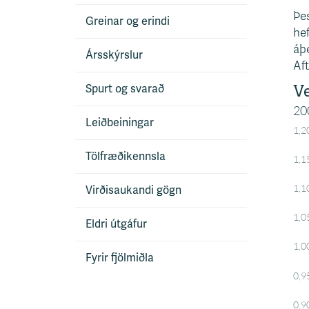
Þes
Greinar og erindi
hef
áþe
Ársskýrslur
Aft
Spurt og svarað
Leiðbeiningar
Tölfræðikennsla
Virðisaukandi gögn
Eldri útgáfur
Fyrir fjölmiðla