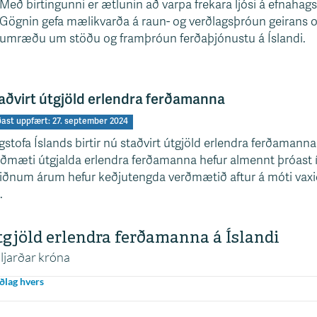
Með birtingunni er ætlunin að varpa frekara ljósi á efnahag
Gögnin gefa mælikvarða á raun- og verðlagsþróun geirans og
umræðu um stöðu og framþróun ferðaþjónustu á Íslandi.
aðvirt útgjöld erlendra ferðamanna
ðast uppfært: 27. september 2024
stofa Íslands birtir nú staðvirt útgjöld erlendra ferðamanna 
ðmæti útgjalda erlendra ferðamanna hefur almennt þróast í t
iðnum árum hefur keðjutengda verðmætið aftur á móti vaxið
.