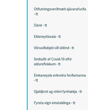
s
Útflutningsverðmæti sjávarafurða
v
- tt
æ
ð
Dánir - tt
i
Eldsneytissala - tt
Vöruviðskipti við útlönd - tt
Smitaðir af Covid-19 eftir
aldursflokkum - tt
Einkaneysla erlendra ferðamanna
- tt
Gjaldþrot og virkni fyrirtækja - tt
Fyrsta eign einstaklinga - tt