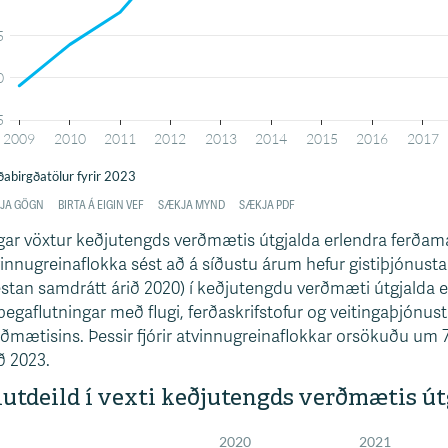
ar vöxtur keðjutengds verðmætis útgjalda erlendra ferðama
innugreinaflokka sést að á síðustu árum hefur gistiþjónus
stan samdrátt árið 2020) í keðjutengdu verðmæti útgjalda e
þegaflutningar með flugi, ferðaskrifstofur og veitingaþjónust
ðmætisins. Þessir fjórir atvinnugreinaflokkar orsökuðu um
ð 2023.