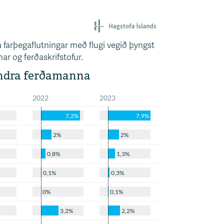
fa farþegaflutningar með flugi vegið þyngst
nar og ferðaskrifstofur.