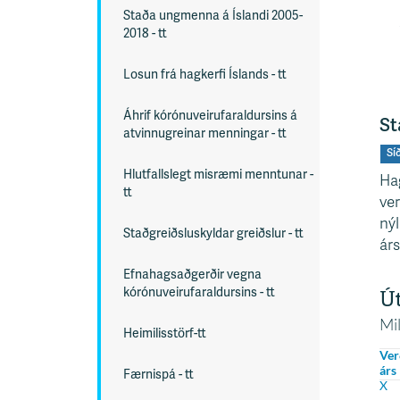
Staða ungmenna á Íslandi 2005-
2018 - tt
Losun frá hagkerfi Íslands - tt
Áhrif kórónuveirufaraldursins á
St
atvinnugreinar menningar - tt
Sí
Hlutfallslegt misræmi menntunar -
Hag
tt
ver
nýl
Staðgreiðsluskyldar greiðslur - tt
árs
Efnahagsaðgerðir vegna
kórónuveirufaraldursins - tt
Heimilisstörf-tt
Færnispá - tt