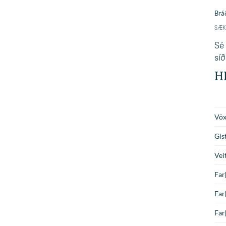
Sé 
síð