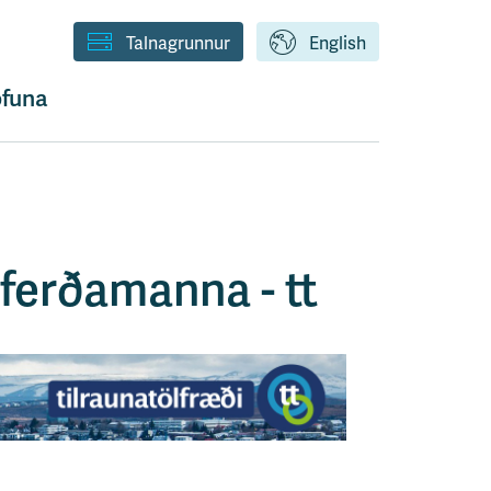
Talnagrunnur
English
funa
 ferðamanna - tt