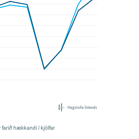
farið hækkandi í kjölfar