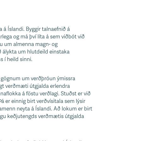
 á Íslandi. Byggir talnaefnið á
lega og má því líta á sem viðbót við
ngu um almenna magn- og
 álykta um hlutdeild einstaka
í heild sinni.
og gögnum um verðþróun ýmissra
gt verðmæti útgjalda erlendra
naflokka á föstu verðlagi. Stuðst er við
er einnig birt verðvísitala sem lýsir
amenn neyta á Íslandi. Að lokum er birt
tingu keðjutengds verðmætis útgjalda