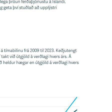
slega þróun ferðaþjónustu á Íslandi.
 geta því stuðlað að upplýstri
á tímabilinu frá 2009 til 2023. Keðjutengt
akt við útgjöld á verðlagi hvers árs. Á
 heldur hægar en útgjöld á verðlagi hvers