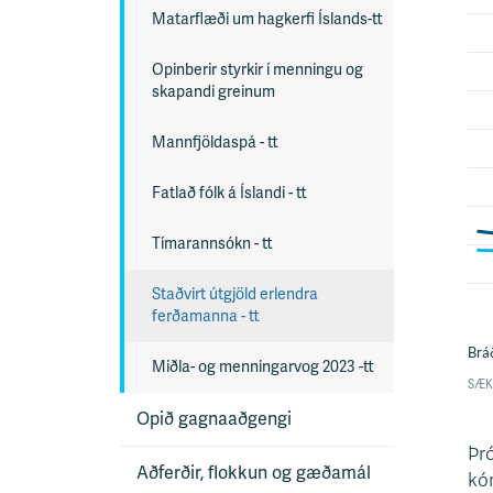
Matarflæði um hagkerfi Íslands-tt
Opinberir styrkir í menningu og
skapandi greinum
Mannfjöldaspá - tt
Fatlað fólk á Íslandi - tt
Tímarannsókn - tt
Staðvirt útgjöld erlendra
ferðamanna - tt
Miðla- og menningarvog 2023 -tt
Opið gagnaaðgengi
Þró
Aðferðir, flokkun og gæðamál
kór