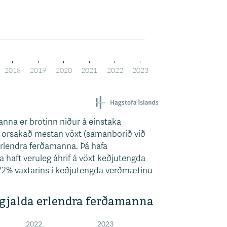
nna er brotinn niður á einstaka
ta orsakað mestan vöxt (samanborið við
rlendra ferðamanna. Þá hafa
a haft veruleg áhrif á vöxt keðjutengda
 72% vaxtarins í keðjutengda verðmætinu