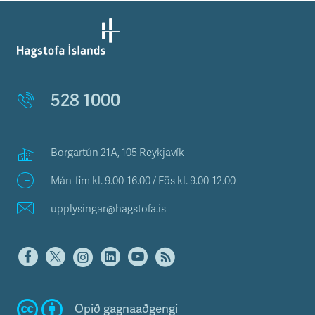
n
i
s
s
v
æ
ð
528 1000
i
Borgartún 21A, 105 Reykjavík
Mán-fim kl. 9.00-16.00 / Fös kl. 9.00-12.00
upplysingar@hagstofa.is
Opið gagnaaðgengi