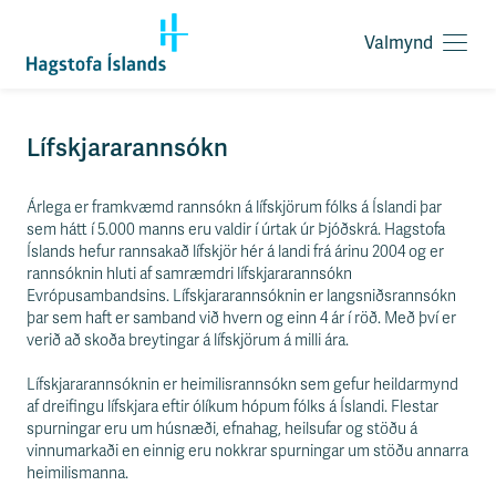
Valmynd
O
p
n
a
F
Lífskjararannsókn
v
l
a
ý
l
Árlega er framkvæmd rannsókn á lífskjörum fólks á Íslandi þar
t
m
sem hátt í 5.000 manns eru valdir í úrtak úr Þjóðskrá. Hagstofa
i
y
Íslands hefur rannsakað lífskjör hér á landi frá árinu 2004 og er
l
n
rannsóknin hluti af samræmdri lífskjararannsókn
e
d
Evrópusambandsins. Lífskjararannsóknin er langsniðsrannsókn
i
þar sem haft er samband við hvern og einn 4 ár í röð. Með því er
ð
verið að skoða breytingar á lífskjörum á milli ára.
y
f
Lífskjararannsóknin er heimilisrannsókn sem gefur heildarmynd
i
af dreifingu lífskjara eftir ólíkum hópum fólks á Íslandi. Flestar
r
spurningar eru um húsnæði, efnahag, heilsufar og stöðu á
á
vinnumarkaði en einnig eru nokkrar spurningar um stöðu annarra
e
heimilismanna.
f