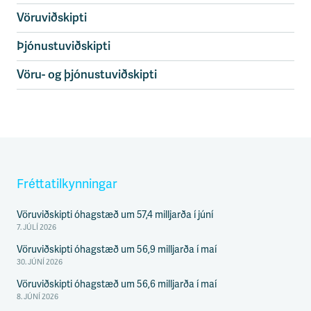
n
i
Vöruviðskipti
s
s
Þjónustuviðskipti
v
æ
Vöru- og þjónustuviðskipti
ð
i
Fréttatilkynningar
Vöruviðskipti óhagstæð um 57,4 milljarða í júní
7. JÚLÍ 2026
Vöruviðskipti óhagstæð um 56,9 milljarða í maí
30. JÚNÍ 2026
Vöruviðskipti óhagstæð um 56,6 milljarða í maí
8. JÚNÍ 2026