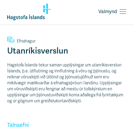
Valmynd
O
p
n
a
F
v
Efnahagur
l
a
Utanríkisverslun
ý
l
t
m
i
Hagstofa Íslands tekur saman upplýsingar um utanríkisverslun
y
l
Íslands, þ.e. útflutning og innflutning á vöru og þjónustu, og
n
e
reiknar vöruskipti við útlönd og þjónustujöfnuð sem eru
d
i
mikilvægir mælikvarðar á efnahagsþróun í landinu. Upplýsingar
ð
um vöruviðskipti eru fengnar að mestu úr tollskýrslum en
y
upplýsingar um þjónustuviðskipti koma aðallega frá fyrirtækjum
f
og úr gögnum um greiðslukortaviðskipti.
i
r
á
e
Talnaefni
f