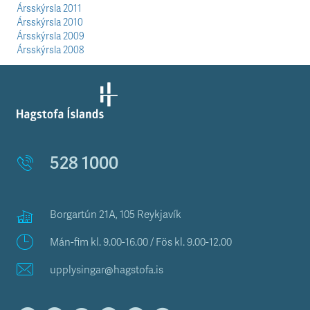
n
Ársskýrsla 2011
i
Ársskýrsla 2010
s
Ársskýrsla 2009
s
Ársskýrsla 2008
v
æ
ð
i
528 1000
Borgartún 21A, 105 Reykjavík
Mán-fim kl. 9.00-16.00 / Fös kl. 9.00-12.00
upplysingar@hagstofa.is