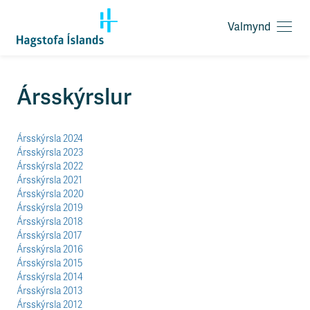
Valmynd
O
p
n
a
F
Ársskýrslur
v
l
a
ý
l
t
Ársskýrsla 2024
m
i
Ársskýrsla 2023
y
l
Ársskýrsla 2022
n
e
Ársskýrsla 2021
d
i
Ársskýrsla 2020
ð
Ársskýrsla 2019
y
Ársskýrsla 2018
f
Ársskýrsla 2017
i
Ársskýrsla 2016
r
Ársskýrsla 2015
á
Ársskýrsla 2014
e
Ársskýrsla 2013
f
Ársskýrsla 2012