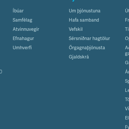
Íbúar
Um þjónustuna
Ú
Samfélag
Hafa samband
F
Atvinnuvegir
Vefskil
T
Efnahagur
Sérsniðnar hagtölur
O
Umhverfi
Örgagnaþjónusta
A
g
Gjaldskrá
G
0
Á
S
L
T
V
El
Fy