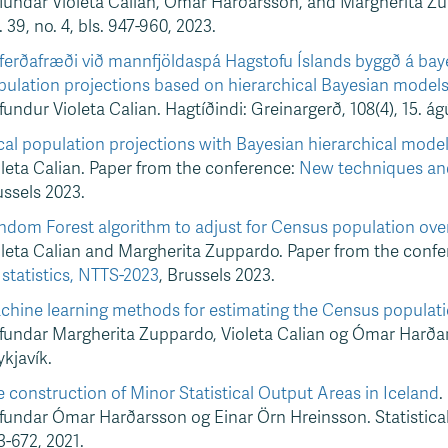
undar Violeta Calian, Ómar Harðarsson, and Margherita Zupp
. 39, no. 4, bls. 947-960, 2023.
ferðafræði við mannfjöldaspá Hagstofu Íslands byggð á ba
pulation projections based on hierarchical Bayesian model
undur Violeta Calian. Hagtíðindi: Greinargerð, 108(4), 15. ág
al population projections with Bayesian hierarchical mode
leta Calian. Paper from the conference:
New techniques and 
ssels 2023.
ndom Forest algorithm to adjust for Census population ove
oleta Calian and Margherita Zuppardo. Paper from the conf
 statistics, NTTS-2023
, Brussels 2023.
chine learning methods for estimating the Census populat
undar Margherita Zuppardo, Violeta Calian og Ómar Harðars
kjavík.
 construction of Minor Statistical Output Areas in Iceland
.
undar Ómar Harðarsson og Einar Örn Hreinsson. Statistical Jo
-672, 2021.