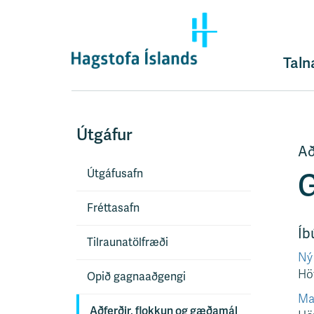
F
l
ý
t
Taln
i
l
e
i
Útgáfur
ð
Að
y
Útgáfusafn
f
G
i
Fréttasafn
r
á
Íb
e
Tilraunatölfræði
Ný 
f
Höf
n
Opið gagnaaðgengi
i
Mac
s
Aðferðir, flokkun og gæðamál