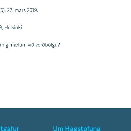
), 22. mars 2019.
, Helsinki.
ernig mælum við verðbólgu?
tgáfur
Um Hagstofuna