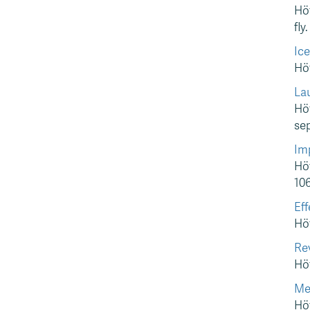
Höf
fly
Ice
Höf
La
Höf
se
Im
Höf
106
Eff
Höf
Rev
Höf
Me
Höf