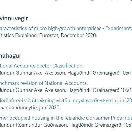
vinnuvegir
racteristics of micro high-growth enterprises - Experiment
tistics Explained, Eurostat, December 2020.
nahagur
ional Accounts Sector Classification
.
undur Gunnar Axel Axelsson. Hagtíðindi: Greinargerð 105(1
nchmark revision of National Accounts
.
undur Gunnar Axel Axelsson. Hagtíðindi: Greinargerð 105(1
erðafræði við útreikning vísitölu neysluverðs-skýrsla júní 20
sætisráðuneytið, júní 2020.
ner occupied housing in the Icelandic Consumer Price Ind
undur Rósmundur Guðnason. Hagtíðindi: Greinargerð, 1051),