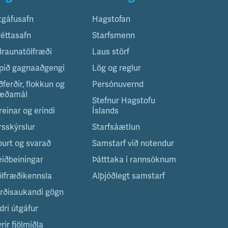
tgáfusafn
Hagstofan
réttasafn
Starfsmenn
ilraunatölfræði
Laus störf
pið gagnaaðgengi
Lög og reglur
ðferðir, flokkun og
Persónuvernd
æðamál
Stefnur Hagstofu
reinar og erindi
Íslands
rsskýrslur
Starfsáætlun
purt og svarað
Samstarf við notendur
eiðbeiningar
Þátttaka í rannsóknum
ölfræðikennsla
Alþjóðlegt samstarf
irðisaukandi gögn
dri útgáfur
rir fjölmiðla