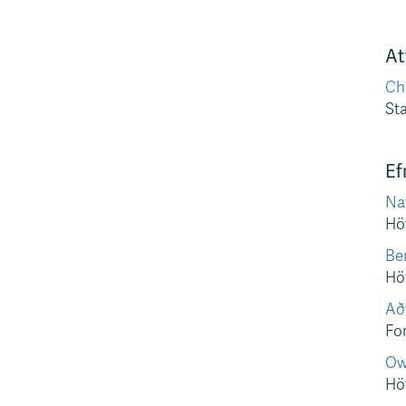
At
Cha
Sta
Ef
Nat
Höf
Be
Höf
Aðf
For
Ow
Höf