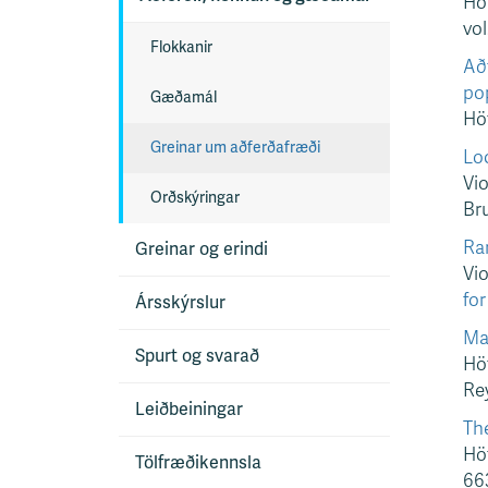
Höf
s
vol
v
Flokkanir
Að
æ
po
ð
Gæðamál
Höf
i
Greinar um aðferðafræði
Loc
Vio
Orðskýringar
Bru
Ra
Greinar og erindi
Vi
for
Ársskýrslur
Ma
Spurt og svarað
Höf
Rey
Leiðbeiningar
The
Höf
Tölfræðikennsla
663