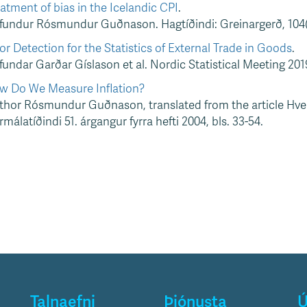
atment of bias in the Icelandic CPI
.
fundur Rósmundur Guðnason. Hagtíðindi: Greinargerð, 104(5
or Detection for the Statistics of External Trade in Goods
.
undar Garðar Gíslason et al. Nordic Statistical Meeting 2019
w Do We Measure Inflation?
thor Rósmundur Guðnason, translated from the article Hv
rmálatíðindi 51. árgangur fyrra hefti 2004, bls. 33-54.
Talnaefni
Þjónusta
Ú