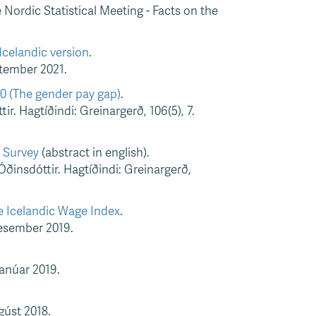
 Nordic Statistical Meeting - Facts on the
Icelandic version
.
ptember 2021.
 (The gender pay gap)
.
r. Hagtíðindi: Greinargerð, 106(5), 7.
 Survey
(abstract in english).
insdóttir. Hagtíðindi: Greinargerð,
e Icelandic Wage Index
.
desember 2019.
janúar 2019.
gúst 2018.