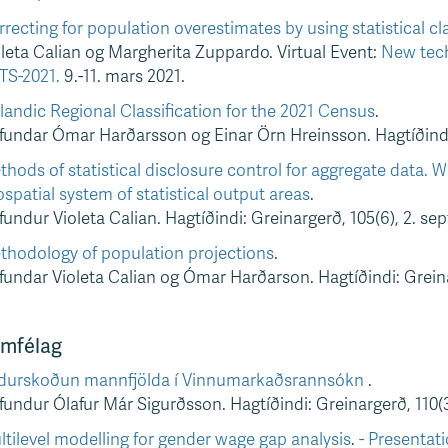
recting for population overestimates by using statistical c
leta Calian og Margherita Zuppardo. Virtual Event:
New tech
TS-2021.
9.-11. mars 2021.
landic Regional Classification for the 2021 Census
.
undar Ómar Harðarsson og Einar Örn Hreinsson. Hagtíðindi:
hods of statistical disclosure control for aggregate data. 
spatial system of statistical output areas
.
undur Violeta Calian. Hagtíðindi: Greinargerð, 105(6), 2. s
thodology of population projections
.
undar Violeta Calian og Ómar Harðarson. Hagtíðindi: Greina
mfélag
durskoðun mannfjölda í Vinnumarkaðsrannsókn
.
undur Ólafur Már Sigurðsson. Hagtíðindi: Greinargerð, 110(3)
tilevel modelling for gender wage gap analysis
.
- Presentat