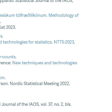
ardo. Statistical Journal of the IAOS,
yesískum tölfræðilíkönum. Methodology of
s
.
úst 2023.
ls
.
technologies for statistics, NTTS-2023
,
r-counts
.
erence:
New techniques and technologies
ion
.
on. Nordic Statistical Meeting 2022,
urnal of the IAOS, vol. 37, no. 2, bls.