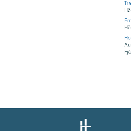
Tre
Hö
Err
Höf
Ho
Au
Fjá