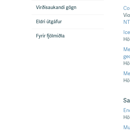
Virðisaukandi gögn
Cor
Vio
Eldri útgáfur
NT
Ice
Fyrir fjölmiðla
Höf
Met
geo
Höf
Me
Höf
Sa
En
Höf
Mul