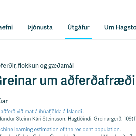
aefni
Þjónusta
Útgáfur
Um Hagsto
ferðir, flokkun og gæðamál
reinar um aðferðafræði
úar
aðferð við mat á íbúafjölda á Íslandi
.
undur Steinn Kári Steinsson. Hagtíðindi: Greinargerð, 109(1)
hine learning estimation of the resident population
.