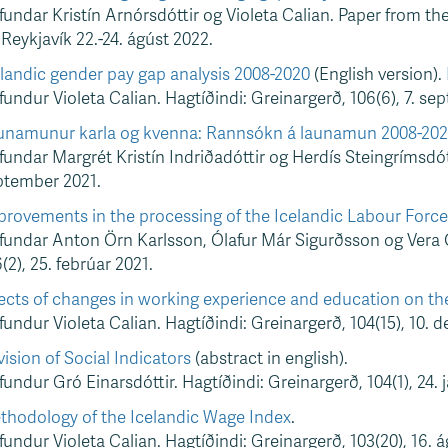
undar Kristín Arnórsdóttir og Violeta Calian. Paper from the
. Reykjavík 22.-24. ágúst 2022.
landic gender pay gap analysis 2008-2020
(English version).
undur Violeta Calian. Hagtíðindi: Greinargerð, 106(6), 7. se
unamunur karla og kvenna: Rannsókn á launamun 2008-2020
undar Margrét Kristín Indriðadóttir og Herdís Steingrímsdótti
ptember 2021.
provements in the processing of the Icelandic Labour Force
undar Anton Örn Karlsson, Ólafur Már Sigurðsson og Vera Óð
(2), 25. febrúar 2021.
ects of changes in working experience and education on th
undur Violeta Calian. Hagtíðindi: Greinargerð, 104(15), 10. 
ision of Social Indicators
(abstract in english).
undur Gró Einarsdóttir. Hagtíðindi: Greinargerð, 104(1), 24. 
thodology of the Icelandic Wage Index
.
undur Violeta Calian. Hagtíðindi: Greinargerð, 103(20), 16. á