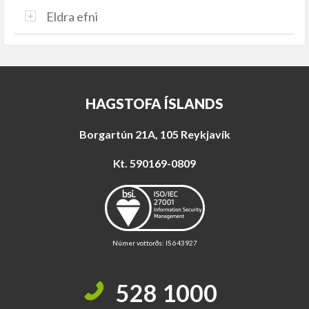
i
Eldra efni
s
s
v
æ
ð
i
HAGSTOFA ÍSLANDS
Borgartún 21A, 105 Reykjavík
Kt. 590169-0809
Númer vottorðs: IS 643927
528 1000