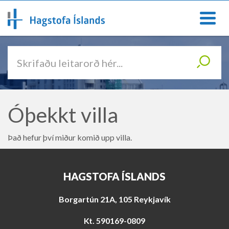
O
p
n
F
a
l
L
/
ý
L
t
e
o
i
k
l
i
a
Óþekkt villa
e
V
t
i
a
ð
Það hefur því miður komið upp villa.
a
l
y
m
f
y
i
n
HAGSTOFA ÍSLANDS
r
d
á
e
Borgartún 21A, 105 Reykjavík
f
n
Kt. 590169-0809