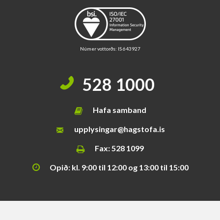
i
s
s
v
æ
Númer vottorðs: IS 643927
ð
i
528 1000
Hafa samband
upplysingar@hagstofa.is
Fax: 528 1099
Opið: kl. 9:00 til 12:00 og 13:00 til 15:00