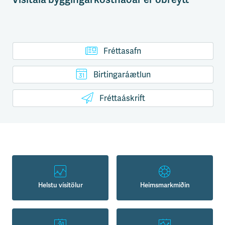
Fréttasafn
Birtingaráætlun
Fréttaáskrift
Helstu vísitölur
Heimsmarkmiðin