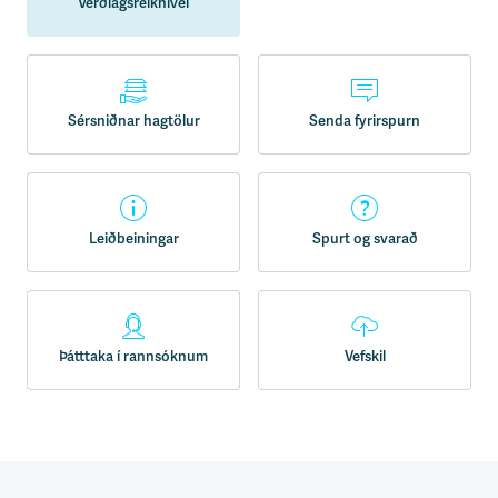
Verðlagsreiknivél
Sérsniðnar hagtölur
Senda fyrirspurn
Leiðbeiningar
Spurt og svarað
Þátttaka í rannsóknum
Vefskil