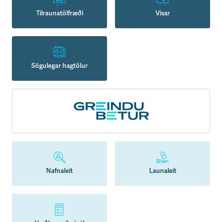
Tilraunatölfræði
Vísar
Sögulegar hagtölur
Nafnaleit
Launaleit