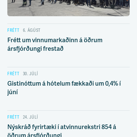
s
s
v
æ
ð
FRÉTT
6. ÁGÚST
i
Frétt um vinnumarkaðinn á öðrum
ársfjórðungi frestað
FRÉTT
30. JÚLÍ
Gistinóttum á hótelum fækkaði um 0,4% í
júní
FRÉTT
24. JÚLÍ
Nýskráð fyrirtæki í atvinnurekstri 854 á
öðrum ársfjórðungi