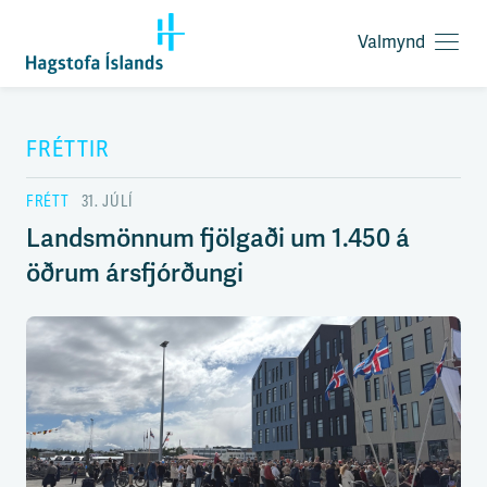
Valmynd
O
p
F
n
l
a
ý
FRÉTTIR
v
t
a
i
l
FRÉTT
31. JÚLÍ
l
m
e
Landsmönnum fjölgaði um 1.450 á
y
i
n
öðrum ársfjórðungi
ð
d
y
f
i
r
á
e
f
n
i