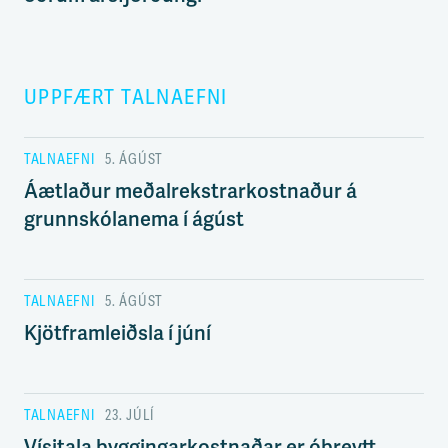
UPPFÆRT TALNAEFNI
TALNAEFNI
5. ÁGÚST
Áætlaður meðalrekstrarkostnaður á
grunnskólanema í ágúst
TALNAEFNI
5. ÁGÚST
Kjötframleiðsla í júní
TALNAEFNI
23. JÚLÍ
Vísitala byggingarkostnaðar er óbreytt