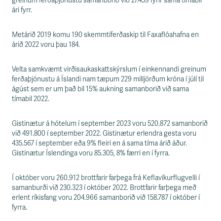
s
greinum ferðaþjónustu samanborið við 27.459 fyrir sama tímabil
s
ári fyrr.
v
æ
Metárið 2019 komu 190 skemmtiferðaskip til Faxaflóahafna en
ð
árið 2022 voru þau 184.
i
Velta samkvæmt virðisaukaskattskýrslum í einkennandi greinum
ferðaþjónustu á Íslandi nam tæpum 229 milljörðum króna í júlí til
ágúst sem er um það bil 15% aukning samanborið við sama
tímabil 2022.
Gistinætur á hótelum í september 2023 voru 520.872 samanborið
við 491.800 í september 2022. Gistinætur erlendra gesta voru
435.567 í september eða 9% fleiri en á sama tíma árið áður.
Gistinætur Íslendinga voru 85.305, 8% færri en í fyrra.
Í október voru 260.912 brottfarir farþega frá Keflavíkurflugvelli í
samanburði við 230.323 í október 2022. Brottfarir farþega með
erlent ríkisfang voru 204.966 samanborið við 158.787 í október í
fyrra.