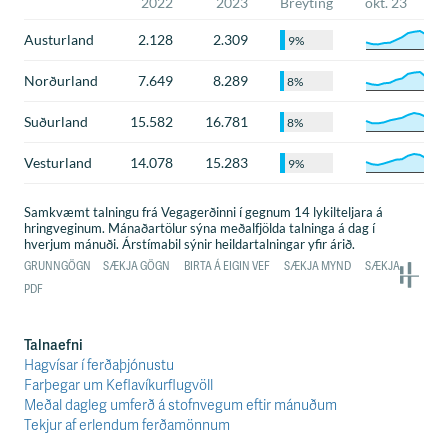
Talnaefni
Hagvísar í ferðaþjónustu
Farþegar um Keflavíkurflugvöll
Meðal dagleg umferð á stofnvegum eftir mánuðum
Tekjur af erlendum ferðamönnum