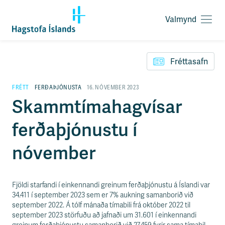
Valmynd
O
p
F
n
l
a
Fréttasafn
ý
v
t
a
i
FRÉTT
FERÐAÞJÓNUSTA
16. NÓVEMBER 2023
l
l
Skammtímahagvísar
m
e
y
i
n
ferðaþjónustu í
ð
d
y
f
nóvember
i
r
á
e
Fjöldi starfandi í einkennandi greinum ferðaþjónustu á Íslandi var
f
34.411 í september 2023 sem er 7% aukning samanborið við
n
september 2022. Á tólf mánaða tímabili frá október 2022 til
i
september 2023 störfuðu að jafnaði um 31.601 í einkennandi