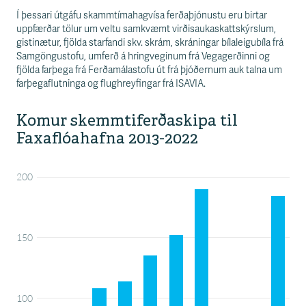
Í þessari útgáfu skammtímahagvísa ferðaþjónustu eru birtar
uppfærðar tölur um veltu samkvæmt virðisaukaskattskýrslum,
gistinætur, fjölda starfandi skv. skrám, skráningar bílaleigubíla frá
Samgöngustofu, umferð á hringveginum frá Vegagerðinni og
fjölda farþega frá Ferðamálastofu út frá þjóðernum auk talna um
farþegaflutninga og flughreyfingar frá ISAVIA.