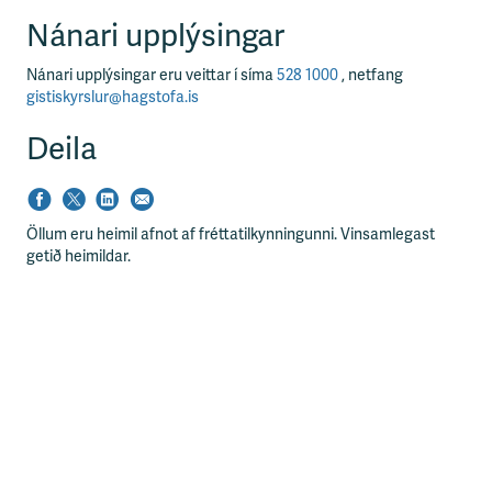
Nánari upplýsingar
Nánari upplýsingar eru veittar í síma
528 1000
, netfang
gistiskyrslur@hagstofa.is
Deila
Öllum eru heimil afnot af fréttatilkynningunni. Vinsamlegast
getið heimildar.