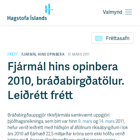
Valmynd
O
p
F
n
l
a
Fréttasafn
ý
v
t
a
i
FRÉTT
FJÁRMÁL HINS OPINBERA
17. MARS 2011
l
l
Fjármál hins opinbera
m
e
y
i
n
2010, bráðabirgðatölur.
ð
d
y
f
Leiðrétt frétt
i
r
á
e
Bráðabirgðauppgjör ríkisfjármála samkvæmt uppgjöri
f
þjóðhagsreikninga, sem birt var hinn
9. mars
og
14. mars
2011,
n
hefur verið leiðrétt með hliðsjón af áföllnum ríkisábyrgðum í lok
i
árs 2010 að fjárhæð 22,5 milljarðar króna sem ekki höfðu verið