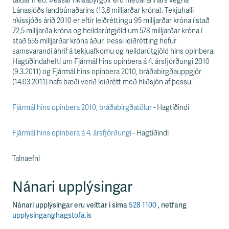
s
taldar með. Þessar ríkisábyrgðir eru meðal annars vegna
s
Lánasjóðs landbúnaðarins (13,8 milljarðar króna). Tekjuhalli
v
ríkissjóðs árið 2010 er eftir leiðréttingu 95 milljarðar króna í stað
æ
72,5 milljarða króna og heildarútgjöld um 578 milljarðar króna í
ð
stað 555 milljarðar króna áður. Þessi leiðrétting hefur
i
samsvarandi áhrif á tekjuafkomu og heildarútgjöld hins opinbera.
Hagtíðindahefti um Fjármál hins opinbera á 4. ársfjórðungi 2010
(9.3.2011) og Fjármál hins opinbera 2010, bráðabirgðauppgjör
(14.03.2011) hafa bæði verið leiðrétt með hliðsjón af þessu.
Fjármál hins opinbera 2010, bráðabirgðatölur
- Hagtíðindi
Fjármál hins opinbera á 4. ársfjórðungi
- Hagtíðindi
Talnaefni
Nánari upplýsingar
Nánari upplýsingar eru veittar í síma
528 1100
, netfang
upplysingar@hagstofa.is