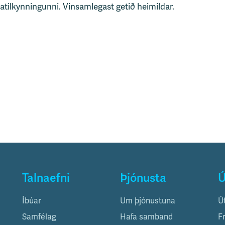
tatilkynningunni. Vinsamlegast getið heimildar.
Talnaefni
Þjónusta
Ú
Íbúar
Um þjónustuna
Ú
Samfélag
Hafa samband
F