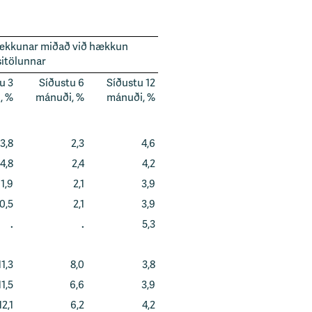
hækkunar miðað við hækkun
sitölunnar
u 3
Síðustu 6
Síðustu 12
, %
mánuði, %
mánuði, %
3,8
2,3
4,6
4,8
2,4
4,2
1,9
2,1
3,9
0,5
2,1
3,9
.
.
5,3
11,3
8,0
3,8
11,5
6,6
3,9
12,1
6,2
4,2