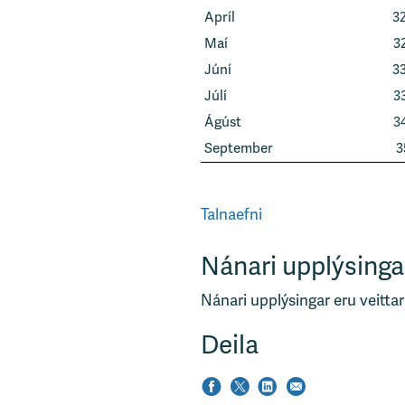
Apríl
32
Maí
3
Júní
33
Júlí
3
Ágúst
3
September
3
Talnaefni
Nánari upplýsinga
Nánari upplýsingar eru veittar
Deila