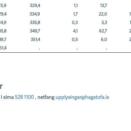
5,9
329,4
1,1
13,7
29,4
334,9
1,7
22,0
1
4,9
335,8
0,3
3,3
35,8
349,7
4,1
62,7
2
49,7
351,4
0,5
6,0
2
51,4
.
.
.
r
 í síma
528 1100
, netfang
upplysingar@hagstofa.is