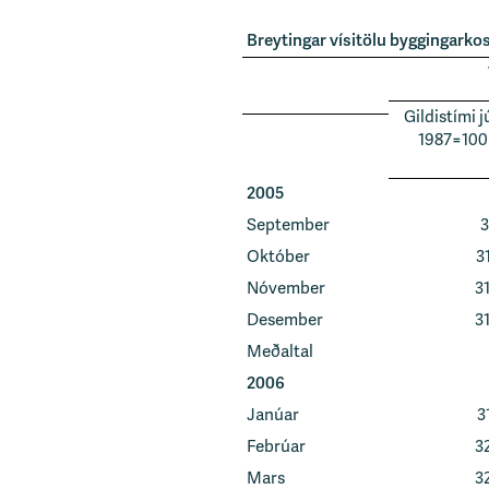
s
Breytingar vísitölu byggingark
v
æ
ð
Gildistími jú
i
1987=100
2005
September
3
Október
3
Nóvember
3
Desember
3
Meðaltal
2006
Janúar
3
Febrúar
3
Mars
3