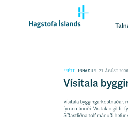
F
l
ý
t
Taln
i
l
e
i
ð
y
FRÉTT
IÐNAÐUR
21. ÁGÚST 200
f
i
Vísitala bygg
r
á
e
Vísitala byggingarkostnaðar, r
f
fyrra mánuði. Vísitalan gildir f
n
Síðastliðna tólf mánuði hefur
i
s