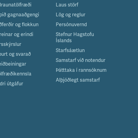
ilraunatölfræði
Laus störf
pið gagnaaðgengi
Lög og reglur
ðferðir og flokkun
Persónuvernd
reinar og erindi
Stefnur Hagstofu
Íslands
rsskýrslur
Starfsáætlun
purt og svarað
Samstarf við notendur
eiðbeiningar
Þátttaka í rannsóknum
ölfræðikennsla
Alþjóðlegt samstarf
dri útgáfur