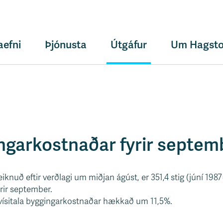
aefni
Þjónusta
Útgáfur
Um Hagsto
6
ingarkostnaðar fyrir septe
eiknuð eftir verðlagi um miðjan ágúst, er 351,4 stig (júní 19
yrir september.
 vísitala byggingarkostnaðar hækkað um 11,5%.