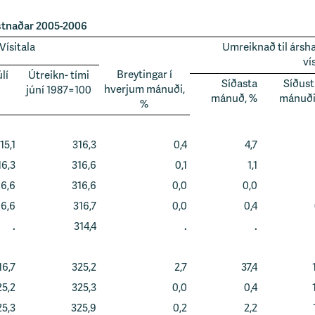
ostnaðar 2005-2006
Vísitala
Umreiknað til árs
ví
Breytingar í
lí
Útreikn- tími
Síðasta
Síðust
hverjum mánuði,
júní 1987=100
mánuð, %
mánuði
%
15,1
316,3
0,4
4,7
16,3
316,6
0,1
1,1
16,6
316,6
0,0
0,0
16,6
316,7
0,0
0,4
.
314,4
.
.
16,7
325,2
2,7
37,4
25,2
325,3
0,0
0,4
25,3
325,9
0,2
2,2