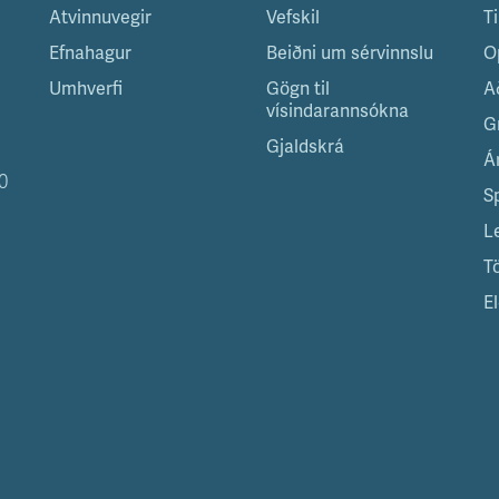
Atvinnuvegir
Vefskil
T
Efnahagur
Beiðni um sérvinnslu
O
Umhverfi
Gögn til
A
vísindarannsókna
G
Gjaldskrá
Á
0
S
L
T
El