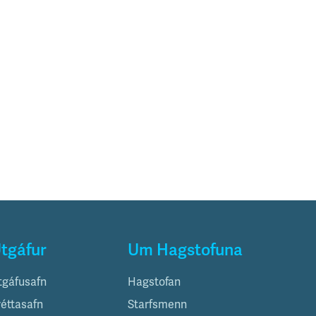
tgáfur
Um Hagstofuna
tgáfusafn
Hagstofan
réttasafn
Starfsmenn