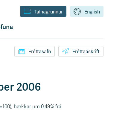
Talnagrunnur
English
funa
Fréttasafn
Fréttaáskrift
mber 2006
87=100), hækkar um 0,49% frá