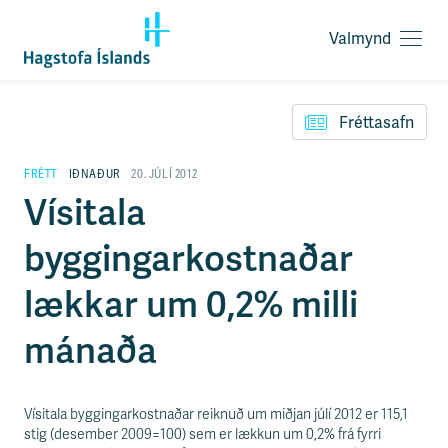
Valmynd
O
p
F
n
l
a
Fréttasafn
ý
v
t
a
i
FRÉTT
IÐNAÐUR
20. JÚLÍ 2012
l
l
Vísitala
m
e
y
i
n
byggingarkostnaðar
ð
d
y
f
lækkar um 0,2% milli
i
r
mánaða
á
e
f
n
Vísitala byggingarkostnaðar reiknuð um miðjan júlí 2012 er 115,1
i
stig (desember 2009=100) sem er lækkun um 0,2% frá fyrri