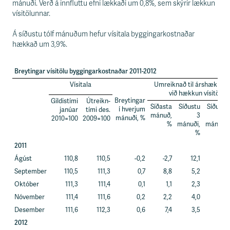
s
mánuði. Verð á innfluttu efni lækkaði um 0,8%, sem skýrir lækkun
s
vísitölunnar.
v
æ
Á síðustu tólf mánuðum hefur vísitala byggingarkostnaðar
ð
hækkað um 3,9%.
i
Breytingar vísitölu byggingarkostnaðar 2011-2012
Vísitala
Umreiknað til árshækkun
við hækkun vísitölun
Breytingar
Gildistími
Útreikn-
Síðasta
Síðustu
Síðustu
í hverjum
janúar
tími des.
mánuð,
3
6
mánuði, %
2010=100
2009=100
%
mánuði,
mánuði,
%
%
2011
Ágúst
110,8
110,5
-0,2
-2,7
12,1
18,4
September
110,5
111,3
0,7
8,8
5,2
17,9
Október
111,3
111,4
0,1
1,1
2,3
9,0
Nóvember
111,4
111,6
0,2
2,2
4,0
8,0
Desember
111,6
112,3
0,6
7,4
3,5
4,4
2012