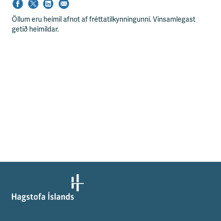
Öllum eru heimil afnot af fréttatilkynningunni. Vinsamlegast
getið heimildar.