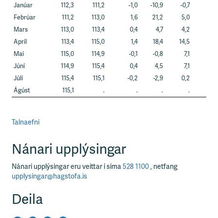
Janúar
112,3
111,2
-1,0
-10,9
-0,7
0,8
Febrúar
111,2
113,0
1,6
21,2
5,0
4,5
Mars
113,0
113,4
0,4
4,7
4,2
3,8
Apríl
113,4
115,0
1,4
18,4
14,5
6,6
Maí
115,0
114,9
-0,1
-0,8
7,1
6,1
Júní
114,9
115,4
0,4
4,5
7,1
5,6
Júlí
115,4
115,1
-0,2
-2,9
0,2
7,1
Ágúst
115,1
.
.
.
.
.
Talnaefni
Nánari upplýsingar
Nánari upplýsingar eru veittar í síma
528 1100
, netfang
upplysingar@hagstofa.is
Deila