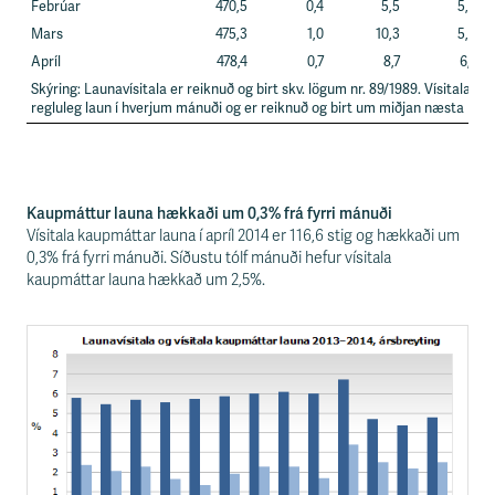
Febrúar
470,5
0,4
5,5
5,3
Mars
475,3
1,0
10,3
5,8
Apríl
478,4
0,7
8,7
6,7
Skýring: Launavísitala er reiknuð og birt skv. lögum nr. 89/1989. Vísitalan m
regluleg laun í hverjum mánuði og er reiknuð og birt um miðjan næsta mán
Kaupmáttur launa hækkaði um 0,3% frá fyrri mánuði
Vísitala kaupmáttar launa í apríl 2014 er 116,6 stig og hækkaði um
0,3% frá fyrri mánuði. Síðustu tólf mánuði hefur vísitala
kaupmáttar launa hækkað um 2,5%.