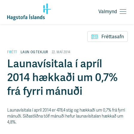
Valmynd
O
p
F
n
l
a
Fréttasafn
ý
v
t
a
i
FRÉTT
LAUN OG TEKJUR
22. MAÍ 2014
l
l
Launavísitala í apríl
m
e
y
i
n
2014 hækkaði um 0,7%
ð
d
y
f
frá fyrri mánuði
i
r
á
e
Launavísitala í apríl 2014 er 478,4 stig og hækkaði um 0,7% frá fyrri
f
mánuði. Síðastliðna tólf mánuði hefur launavísitalan hækkað um
n
4,8%.
i