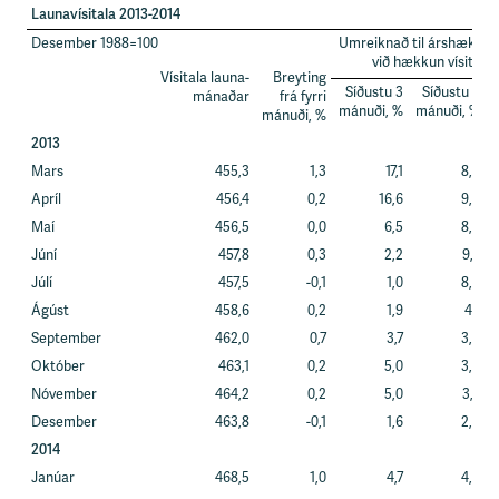
s
Launavísitala 2013-2014
s
Desember 1988=100
Umreiknað til árshækkun
v
við hækkun vísitölu
æ
Vísitala launa-
Breyting
ð
Síðustu 3
Síðustu 6
mánaðar
frá fyrri
i
mánuði, %
mánuði, %
mánuði, %
2013
Mars
455,3
1,3
17,1
8,9
Apríl
456,4
0,2
16,6
9,2
Maí
456,5
0,0
6,5
8,8
Júní
457,8
0,3
2,2
9,4
Júlí
457,5
-0,1
1,0
8,5
Ágúst
458,6
0,2
1,9
4,1
September
462,0
0,7
3,7
3,0
Október
463,1
0,2
5,0
3,0
Nóvember
464,2
0,2
5,0
3,4
Desember
463,8
-0,1
1,6
2,6
2014
Janúar
468,5
1,0
4,7
4,9