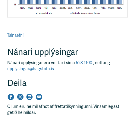
Talnaefni
Nánari upplýsingar
Nánari upplýsingar eru veittar í síma
528 1100
, netfang
upplysingar@hagstofa.is
Deila
Öllum eru heimil afnot af fréttatilkynningunni. Vinsamlegast
getið heimildar.