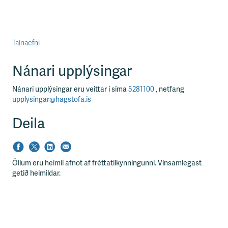
Talnaefni
Nánari upplýsingar
Nánari upplýsingar eru veittar í síma
5281100
, netfang
upplysingar@hagstofa.is
Deila
Öllum eru heimil afnot af fréttatilkynningunni. Vinsamlegast
getið heimildar.