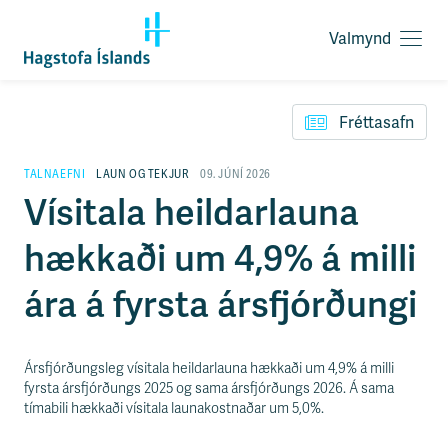
Valmynd
O
p
F
n
l
a
Fréttasafn
ý
v
t
a
i
TALNAEFNI
LAUN OG TEKJUR
09. JÚNÍ 2026
l
l
Vísitala heildarlauna
m
e
y
i
n
hækkaði um 4,9% á milli
ð
d
y
f
ára á fyrsta ársfjórðungi
i
r
á
e
Ársfjórðungsleg vísitala heildarlauna hækkaði um 4,9% á milli
f
fyrsta ársfjórðungs 2025 og sama ársfjórðungs 2026. Á sama
n
tímabili hækkaði vísitala launakostnaðar um 5,0%.
i