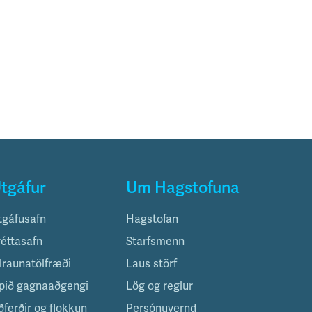
tgáfur
Um Hagstofuna
tgáfusafn
Hagstofan
réttasafn
Starfsmenn
ilraunatölfræði
Laus störf
pið gagnaaðgengi
Lög og reglur
ðferðir og flokkun
Persónuvernd