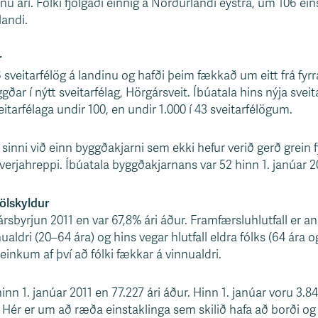
inu ári. Fólki fjölgaði einnig á Norðurlandi eystra, um 106 eins
landi.
r
6 sveitarfélög á landinu og hafði þeim fækkað um eitt frá fyrr
r í nýtt sveitarfélag, Hörgársveit. Íbúatala hins nýja sveita
eitarfélaga undir 100, en undir 1.000 í 43 sveitarfélögum.
 sinni við einn byggðakjarni sem ekki hefur verið gerð grein 
erjahreppi. Íbúatala byggðakjarnans var 52 hinn 1. janúar 2
jölskyldur
ársbyrjun 2011 en var 67,8% ári áður. Framfærsluhlutfall er an
nualdri (20–64 ára) og hins vegar hlutfall eldra fólks (64 ára og
einkum af því að fólki fækkar á vinnualdri.
inn 1. janúar 2011 en 77.227 ári áður. Hinn 1. janúar voru 3.8
. Hér er um að ræða einstaklinga sem skilið hafa að borði 