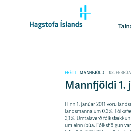
F
l
ý
t
Taln
i
l
e
i
ð
y
FRÉTT
MANNFJÖLDI
08. FEBRÚA
f
i
Mannfjöldi 1. 
r
á
e
Hinn 1. janúar 2011 voru lands
f
landsmanna um 0,3%. Fólksfæ
n
3,1%. Umtalsverð fólksfækkun 
i
um einn íbúa. Fólksfjölgun var 
s