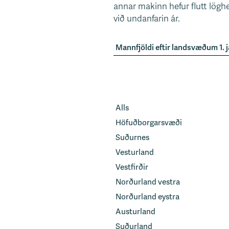
annar makinn hefur flutt löghe
við undanfarin ár.
Mannfjöldi eftir landsvæðum 1. j
Alls
Höfuðborgarsvæði
Suðurnes
Vesturland
Vestfirðir
Norðurland vestra
Norðurland eystra
Austurland
Suðurland