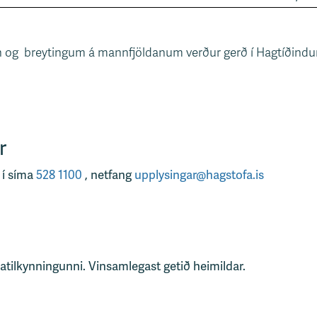
un og breytingum á mannfjöldanum verður gerð í Hagtíðindu
r
 í síma
528 1100
, netfang
upplysingar@hagstofa.is
tatilkynningunni. Vinsamlegast getið heimildar.