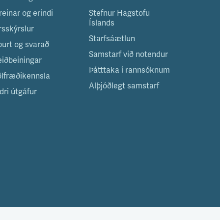
reinar og erindi
Stefnur Hagstofu
Íslands
rsskýrslur
Starfsáætlun
purt og svarað
Samstarf við notendur
eiðbeiningar
Þátttaka í rannsóknum
ölfræðikennsla
Alþjóðlegt samstarf
dri útgáfur