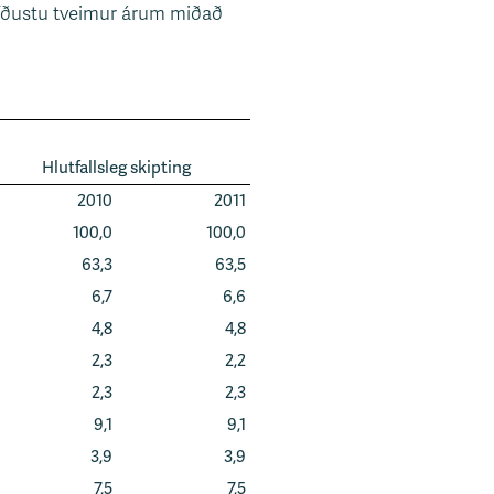
 síðustu tveimur árum miðað
Hlutfallsleg skipting
2010
2011
100,0
100,0
63,3
63,5
6,7
6,6
4,8
4,8
2,3
2,2
2,3
2,3
9,1
9,1
3,9
3,9
7,5
7,5