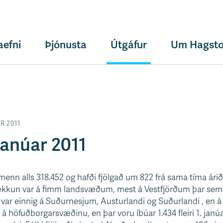
aefni
Þjónusta
Útgáfur
Um Hagsto
R 2011
janúar 2011
menn alls 318.452 og hafði fjölgað um 822 frá sama tíma árið 2
kkun var á fimm landsvæðum, mest á Vestfjörðum þar sem
var einnig á Suðurnesjum, Austurlandi og Suðurlandi , en á
á höfuðborgarsvæðinu, en þar voru íbúar 1.434 fleiri 1. janúar