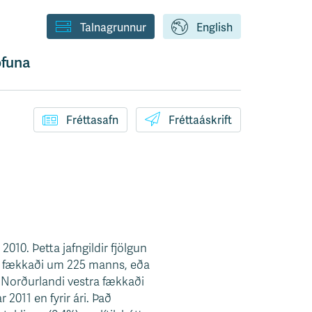
Talnagrunnur
English
funa
Fréttasafn
Fréttaáskrift
010. Þetta jafngildir fjölgun
 fækkaði um 225 manns, eða
 Norðurlandi vestra fækkaði
 2011 en fyrir ári. Það