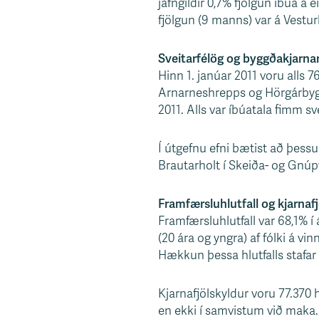
jafngildir 0,7% fjölgun íbúa á e
s
fjölgun (9 manns) var á Vestur
v
æ
Sveitarfélög og byggðakjarna
ð
Hinn 1. janúar 2011 voru alls 7
i
Arnarneshrepps og Hörgárbyggða
2011. Alls var íbúatala fimm sv
Í útgefnu efni bætist að þessu
Brautarholt í Skeiða- og Gnúpv
Framfærsluhlutfall og kjarnaf
Framfærsluhlutfall var 68,1% í 
(20 ára og yngra) af fólki á vin
Hækkun þessa hlutfalls stafar 
Kjarnafjölskyldur voru 77.370 h
en ekki í samvistum við maka