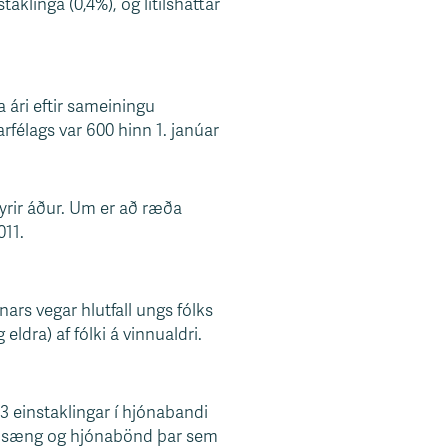
taklinga (0,4%), og lítilsháttar
a ári eftir sameiningu
rfélags var 600 hinn 1. janúar
fyrir áður. Um er að ræða
011.
nars vegar hlutfall ungs fólks
 eldra) af fólki á vinnualdri.
43 einstaklingar í hjónabandi
og sæng og hjónabönd þar sem