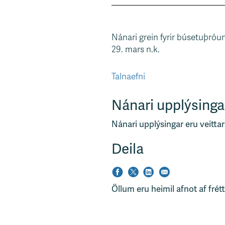
Nánari grein fyrir búsetuþró
29. mars n.k.
Talnaefni
Nánari upplýsinga
Nánari upplýsingar eru veittar
Deila
Öllum eru heimil afnot af frét