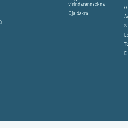
vísindarannsókna
G
Gjaldskrá
Á
0
S
L
T
El