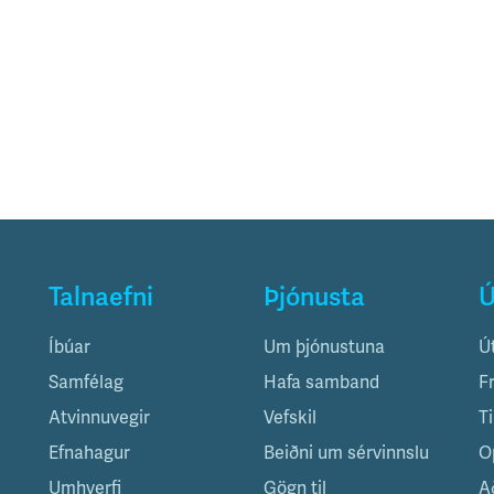
Talnaefni
Þjónusta
Ú
Íbúar
Um þjónustuna
Ú
Samfélag
Hafa samband
F
Atvinnuvegir
Vefskil
T
Efnahagur
Beiðni um sérvinnslu
O
Umhverfi
Gögn til
A