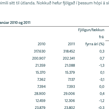
imili sitt til útlanda. Nokkuð hefur fjölgað í þessum hópi á
anúar 2010 og 2011
Fjölgun/fækkun
frá
2010
2011
fyrra ári (%)
317.630
318.452
0,3
200.907
202.341
0,7
21.359
21.088
-1,3
15.370
15.379
0,1
7.362
7.137
-3,1
7.394
7.393
0,0
28.900
29.006
0,4
12.459
12.306
-1,2
23.879
23.802
-0,3