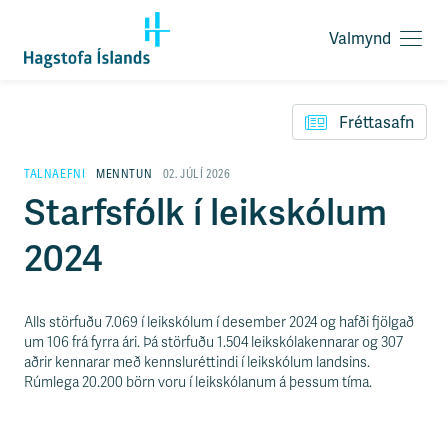
Valmynd
O
p
F
n
l
a
Fréttasafn
ý
v
t
a
i
TALNAEFNI
MENNTUN
02. JÚLÍ 2026
l
l
Starfsfólk í leikskólum
m
e
y
i
n
2024
ð
d
y
f
i
Alls störfuðu 7.069 í leikskólum í desember 2024 og hafði fjölgað
r
um 106 frá fyrra ári. Þá störfuðu 1.504 leikskólakennarar og 307
á
aðrir kennarar með kennsluréttindi í leikskólum landsins.
e
Rúmlega 20.200 börn voru í leikskólanum á þessum tíma.
f
n
i