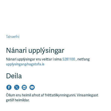
Talnaefni
Nánari upplýsingar
Nánari upplýsingar eru veittar í síma
5281100
, netfang
upplysingar@hagstofa.is
Deila
Öllum eru heimil afnot af fréttatilkynningunni. Vinsamlegast
getið heimildar.