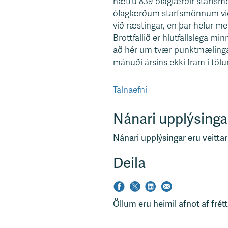
hættu 839 ófaglærðir starfsme
ófaglærðum starfsmönnum við 
við ræstingar, en þar hefur m
Brottfallið er hlutfallslega m
að hér um tvær punktmælingar
mánuði ársins ekki fram í töl
Talnaefni
Nánari upplýsinga
Nánari upplýsingar eru veittar
Deila
Öllum eru heimil afnot af frét