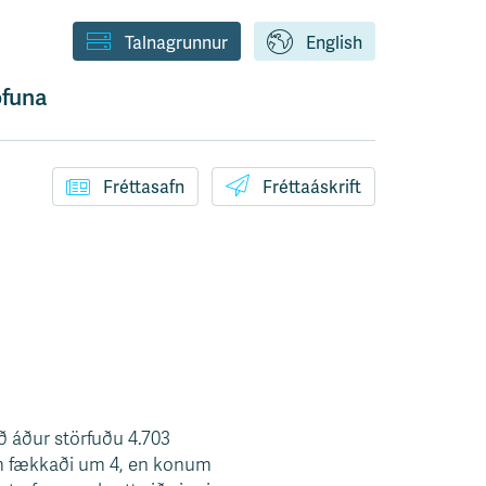
Talnagrunnur
English
funa
Fréttasafn
Fréttaáskrift
ð áður störfuðu 4.703
um fækkaði um 4, en konum