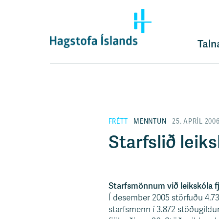
F
l
ý
t
Taln
i
l
e
i
ð
y
FRÉTT
MENNTUN
25. APRÍL 200
f
i
Starfslið lei
r
á
e
f
Starfsmönnum við leikskóla f
n
Í desember 2005 störfuðu 4.735
i
starfsmenn í 3.872 stöðugild
s