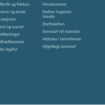
ðferðir og flokkun
Persónuvernd
reinar og erindi
Stefnur Hagstofu
Íslands
rsskýrslur
Starfsáætlun
purt og svarað
Samstarf við notendur
eiðbeiningar
Þátttaka í rannsóknum
ölfræðikennsla
Alþjóðlegt samstarf
dri útgáfur