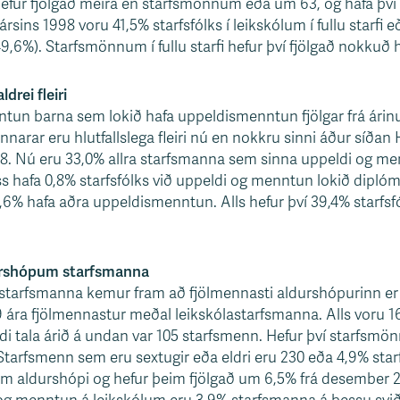
efur fjölgað meira en starfsmönnum eða um 63, og hafa því 
il ársins 1998 voru 41,5% starfsfólks í leikskólum í fullu starfi
9,6%). Starfsmönnum í fullu starfi hefur því fjölgað nokkuð hl
drei fleiri
nntun barna sem lokið hafa uppeldismenntun fjölgar frá árin
narar eru hlutfallslega fleiri nú en nokkru sinni áður síðan
. Nú eru 33,0% allra starfsmanna sem sinna uppeldi og me
s hafa 0,8% starfsfólks við uppeldi og menntun lokið dipló
% hafa aðra uppeldismenntun. Alls hefur því 39,4% starfsfól
durshópum starfsmanna
u starfsmanna kemur fram að fjölmennasti aldurshópurinn er 3
 ára fjölmennastur meðal leikskólastarfsmanna. Alls voru 16
 tala árið á undan var 105 starfsmenn. Hefur því starfsmö
tarfsmenn sem eru sextugir eða eldri eru 230 eða 4,9% star
um aldurshópi og hefur þeim fjölgað um 6,5% frá desember 