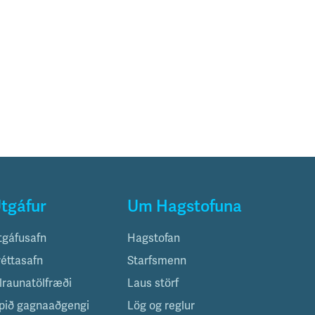
tgáfur
Um Hagstofuna
tgáfusafn
Hagstofan
réttasafn
Starfsmenn
ilraunatölfræði
Laus störf
pið gagnaaðgengi
Lög og reglur