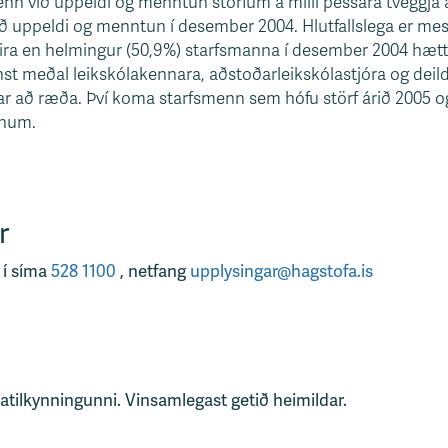
nn við uppeldi og menntun störfum á milli þessara tveggja á
uppeldi og menntun í desember 2004. Hlutfallslega er mest
eira en helmingur (50,9%) starfsmanna í desember 2004 hæt
innst meðal leikskólakennara, aðstoðarleikskólastjóra og deild
 að ræða. Því koma starfsmenn sem hófu störf árið 2005 og
unum.
r
 í síma
528 1100
, netfang
upplysingar@hagstofa.is
tatilkynningunni. Vinsamlegast getið heimildar.