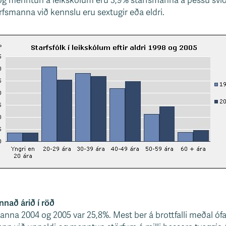
i og menntun á leikskólum eru 3,9% starfsmanna á þessu svið
fsmanna við kennslu eru sextugir eða eldri.
nnað árið í röð
áranna 2004 og 2005 var 25,8%. Mest ber á brottfalli meðal ó