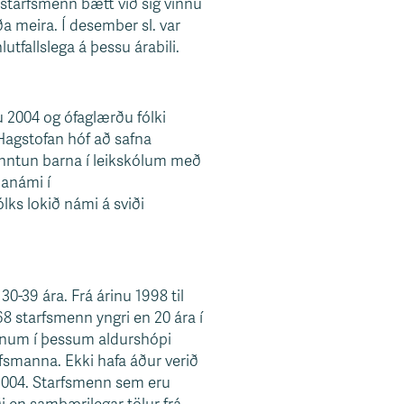
starfsmenn bætt við sig vinnu
 eða meira. Í desember sl. var
utfallslega á þessu árabili.
u 2004 og ófaglærðu fólki
 Hagstofan hóf að safna
nntun barna í leikskólum með
manámi í
ks lokið námi á sviði
0-39 ára. Frá árinu 1998 til
8 starfsmenn yngri en 20 ára í
nnum í þessum aldurshópi
fsmanna. Ekki hafa áður verið
2004. Starfsmenn sem eru