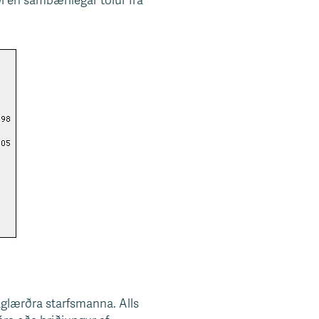
i en sambærilegar tölur frá
faglærðra starfsmanna. Alls