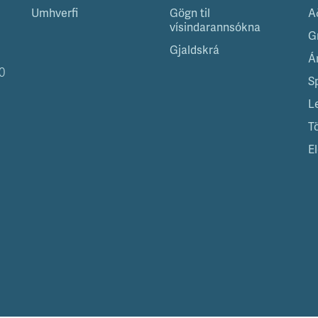
Umhverfi
Gögn til
A
vísindarannsókna
G
Gjaldskrá
Á
0
S
L
T
El