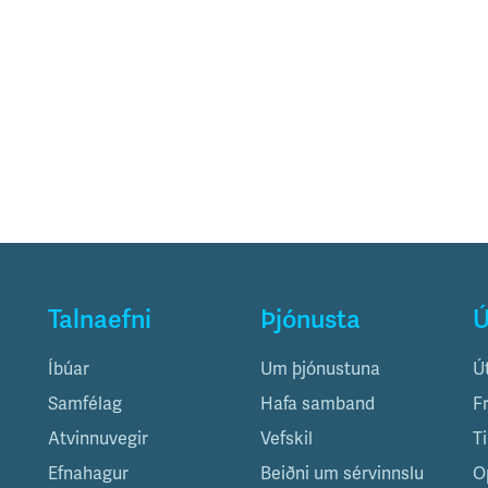
Talnaefni
Þjónusta
Ú
Íbúar
Um þjónustuna
Ú
Samfélag
Hafa samband
F
Atvinnuvegir
Vefskil
T
Efnahagur
Beiðni um sérvinnslu
O