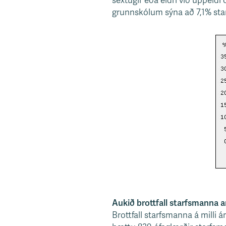
sextugir eða eldri við uppeld
grunnskólum sýna að 7,1% star
Aukið brottfall starfsmanna a
Brottfall starfsmanna á milli 