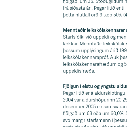
fjölgaði um 36. Stöðugildum h
s
frá síðasta ári. Þegar litið er t
v
þetta hlutfall orðið tæp 50% (4
æ
ð
Menntaðir leikskólakennarar al
i
Starfsfólki við uppeldi og me
fækkar. Menntaðir leikskólaken
þessum upplýsingum árið 1998
leikskólakennarapróf. Auk þes
leikskólakennarafræðum og 5,6
uppeldisfræða.
Fjölgun í elstu og yngstu al
Þegar litið er á aldurskipting
2004 var aldurshópurinn 20-29
desember 2005 en samsvarandi
fjölgað um 63 eða um 60,0%. S
svo margir starfsmenn í þess