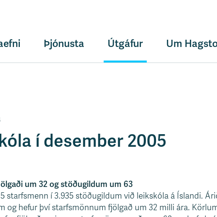
aefni
Þjónusta
Útgáfur
Um Hagsto
6
kskóla í desember 2005
jölgaði um 32 og stöðugildum um 63
 starfsmenn í 3.935 stöðugildum við leikskóla á Íslandi. Ári
um og hefur því starfsmönnum fjölgað um 32 milli ára. Körl