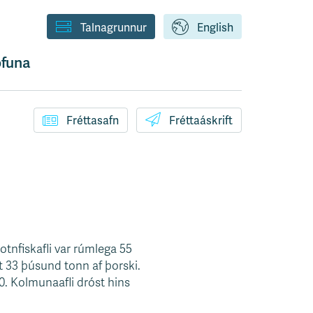
Talnagrunnur
English
funa
Fréttasafn
Fréttaáskrift
otnfiskafli var rúmlega 55
 33 þúsund tonn af þorski.
0. Kolmunaafli dróst hins