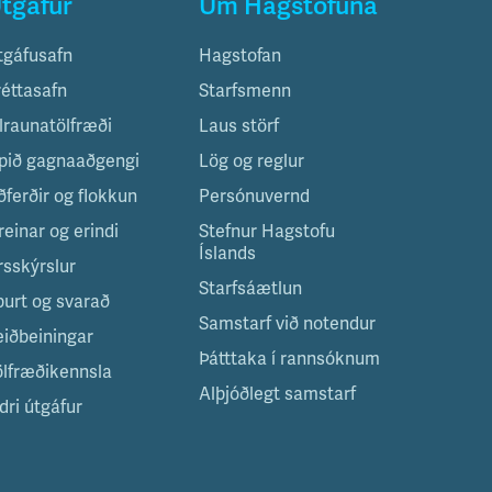
tgáfur
Um Hagstofuna
tgáfusafn
Hagstofan
réttasafn
Starfsmenn
ilraunatölfræði
Laus störf
pið gagnaaðgengi
Lög og reglur
ðferðir og flokkun
Persónuvernd
reinar og erindi
Stefnur Hagstofu
Íslands
rsskýrslur
Starfsáætlun
purt og svarað
Samstarf við notendur
eiðbeiningar
Þátttaka í rannsóknum
ölfræðikennsla
Alþjóðlegt samstarf
dri útgáfur