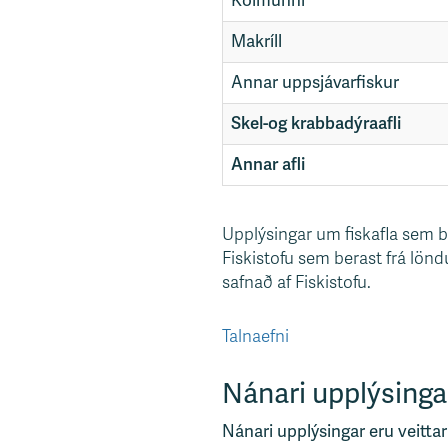
Kolmunni
Makríll
Annar uppsjávarfiskur
Skel-og krabbadýraafli
Annar afli
Upplýsingar um fiskafla sem bi
Fiskistofu sem berast frá lö
safnað af Fiskistofu.
Talnaefni
Nánari upplýsinga
Nánari upplýsingar eru veittar