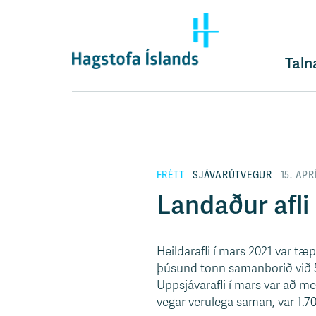
F
l
ý
t
Taln
i
l
e
i
ð
y
FRÉTT
SJÁVARÚTVEGUR
15. APR
f
i
Landaður afli
r
á
e
Heildarafli í mars 2021 var tæ
f
þúsund tonn samanborið við 5
n
Uppsjávarafli í mars var að me
i
vegar verulega saman, var 1.7
s