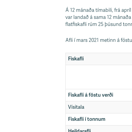
s
Á 12 mánaða tímabili, frá aprí
v
var landað á sama 12 mánaða tí
æ
flatfiskafli rúm 25 þúsund ton
ð
i
Afli í mars 2021 metinn á fös
Fiskafli
Fiskafli á föstu verði
Vísitala
Fiskafli í tonnum
Heildarafli