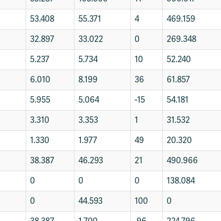
53.408
55.371
4
469.159
32.897
33.022
0
269.348
5.237
5.734
10
52.240
6.010
8.199
36
61.857
5.955
5.064
-15
54.181
3.310
3.353
1
31.532
1.330
1.977
49
20.320
38.387
46.293
21
490.966
0
0
0
138.084
0
44.593
100
0