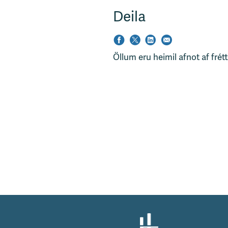
Deila
Öllum eru heimil afnot af frét