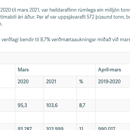
l 2020 til mars 2021, var heildaraflinn rúmlega ein milljón 
mabili ári áður. Þar af var uppsjávarafli 572 þúsund tonn, 
n.
tu verðlagi bendir til 8,7% verðmætaaukningar miðað við mar
Mars
Apríl-mars
2020
2021
%
2019-2020
95,3
103,6
8,7
93.287
103.999
11
990.017