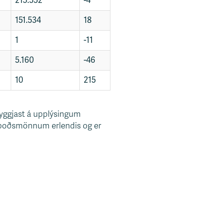
215.552
-4
151.534
18
1
-11
5.160
-46
10
215
 byggjast á upplýsingum
umboðsmönnum erlendis og er