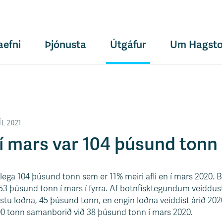
aefni
Þjónusta
Útgáfur
Um Hagsto
ÍL 2021
 í mars var 104 þúsund tonn
plega 104 þúsund tonn sem er 11% meiri afli en í mars 2020. B
3 þúsund tonn í mars í fyrra. Af botnfisktegundum veiddust
stu loðna, 45 þúsund tonn, en engin loðna veiddist árið 202
00 tonn samanborið við 38 þúsund tonn í mars 2020.