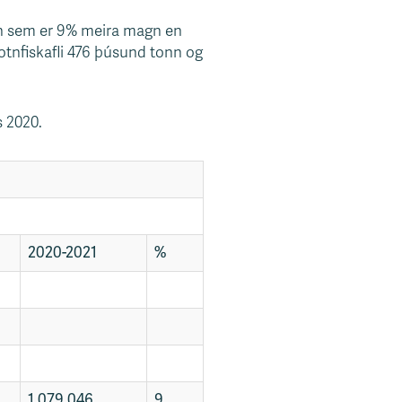
tonn sem er 9% meira magn en
botnfiskafli 476 þúsund tonn og
s 2020.
2020-2021
%
1.079.046
9