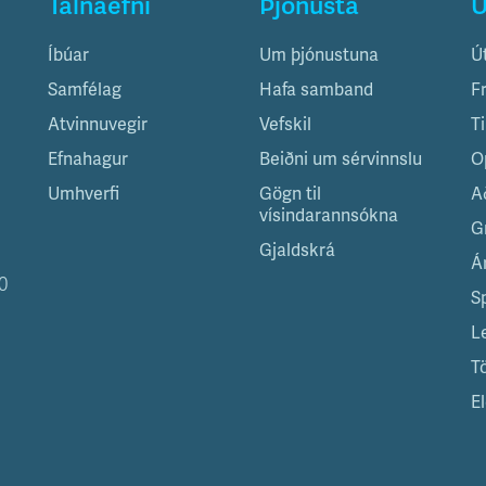
Talnaefni
Þjónusta
Ú
Íbúar
Um þjónustuna
Ú
Samfélag
Hafa samband
F
Atvinnuvegir
Vefskil
T
Efnahagur
Beiðni um sérvinnslu
O
Umhverfi
Gögn til
A
vísindarannsókna
G
Gjaldskrá
Á
0
S
L
T
El