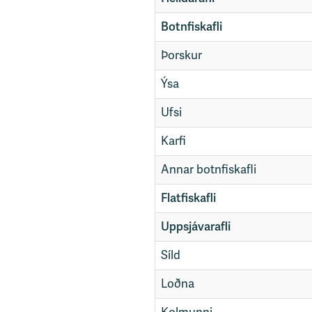
Botnfiskafli
Þorskur
Ýsa
Ufsi
Karfi
Annar botnfiskafli
Flatfiskafli
Uppsjávarafli
Síld
Loðna