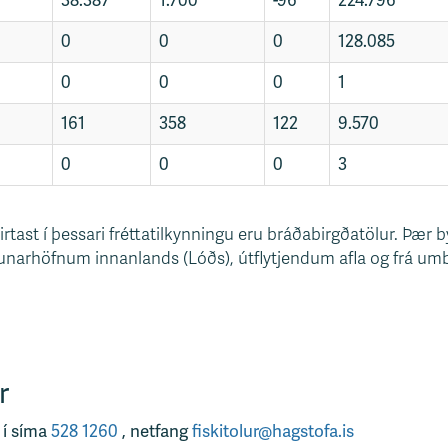
38.387
1.700
-96
224.796
0
0
0
128.085
0
0
0
1
161
358
122
9.570
0
0
0
3
rtast í þessari fréttatilkynningu eru bráðabirgðatölur. Þær
ndunarhöfnum innanlands (Lóðs), útflytjendum afla og frá 
r
 í síma
528 1260
, netfang
fiskitolur@hagstofa.is