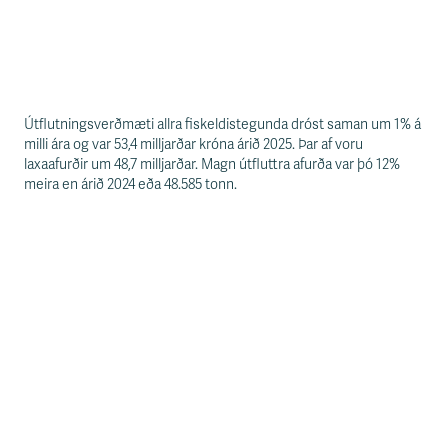
Útflutningsverðmæti allra fiskeldistegunda dróst saman um 1% á
milli ára og var 53,4 milljarðar króna árið 2025. Þar af voru
laxaafurðir um 48,7 milljarðar. Magn útfluttra afurða var þó 12%
meira en árið 2024 eða 48.585 tonn.