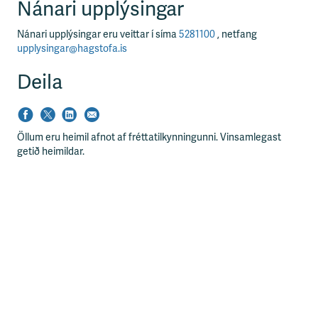
Nánari upplýsingar
Nánari upplýsingar eru veittar í síma
5281100
, netfang
upplysingar@hagstofa.is
Deila
Öllum eru heimil afnot af fréttatilkynningunni. Vinsamlegast
getið heimildar.