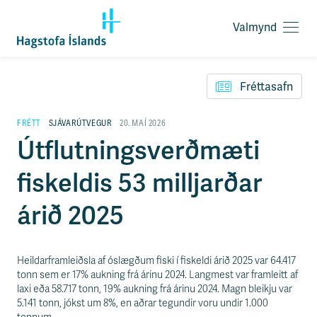
Valmynd
O
p
F
n
l
a
Fréttasafn
ý
v
t
a
i
FRÉTT
SJÁVARÚTVEGUR
20. MAÍ 2026
l
l
Útflutningsverðmæti
m
e
y
i
n
fiskeldis 53 milljarðar
ð
d
y
f
árið 2025
i
r
á
e
Heildarframleiðsla af óslægðum fiski í fiskeldi árið 2025 var 64.417
f
tonn sem er 17% aukning frá árinu 2024. Langmest var framleitt af
n
laxi eða 58.717 tonn, 19% aukning frá árinu 2024. Magn bleikju var
i
5.141 tonn, jókst um 8%, en aðrar tegundir voru undir 1.000