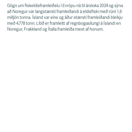
Gögn um fiskeldisframleiðslu í Evrópu ná til ársloka 2024 og sýna
að Noregur var langstærsti framleiðandi á eldisfiski með rúm 1,6
milljón tonna. Ísland var eins og áður stærsti framleiðandi bleikju
með 4.778 tonn. Lítið er framleitt af regnbogasilungi á Íslandi en
Noregur, Frakkland og Ítalía framleiða mest af honum.