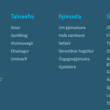
Talnaefni
Þjónusta
Ú
Íbúar
Um þjónustuna
Ú
Samfélag
Hafa samband
F
Atvinnuvegir
Vefskil
T
Efnahagur
Sérsniðnar hagtölur
O
Umhverfi
Örgagnaþjónusta
A
g
Gjaldskrá
G
0
Á
S
L
T