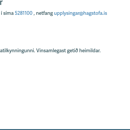
r
 í síma
5281100
, netfang
upplysingar@hagstofa.is
tatilkynningunni. Vinsamlegast getið heimildar.