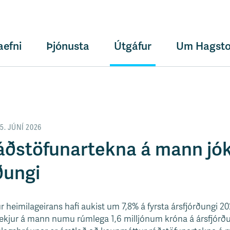
aefni
Þjónusta
Útgáfur
Um Hagsto
5. JÚNÍ 2026
ðstöfunartekna á mann jók
ðungi
r heimilageirans hafi aukist um 7,8% á fyrsta ársfjórðungi 
artekjur á mann numu rúmlega 1,6 milljónum króna á ársfjór