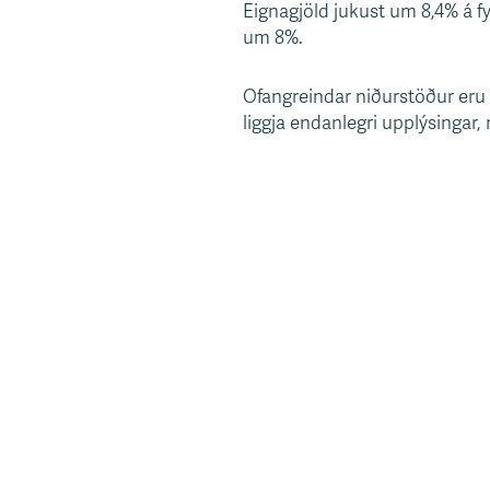
Eignagjöld jukust um 8,4% á fy
um 8%.
Ofangreindar niðurstöður eru
liggja endanlegri upplýsingar,