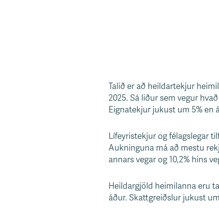
Talið er að heildartekjur heim
2025. Sá liður sem vegur hvað 
Eignatekjur jukust um 5% en áæ
Lífeyristekjur og félagslegar 
Aukninguna má að mestu rekj
annars vegar og 10,2% hins ve
Heildargjöld heimilanna eru t
áður. Skattgreiðslur jukust um