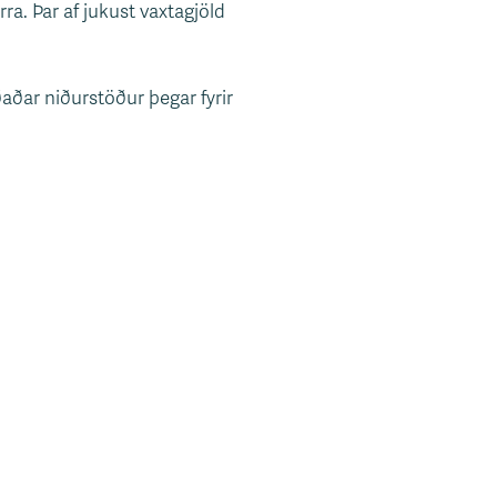
ra. Þar af jukust vaxtagjöld
ðar niðurstöður þegar fyrir