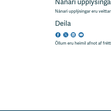
Nánari upplýsinga
Nánari upplýsingar eru veittar
Deila
Öllum eru heimil afnot af frét