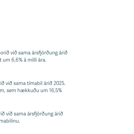
borið við sama ársfjórðung árið
 um 6,6% á milli ára.
ið við sama tímabil árið 2025.
slum, sem hækkuðu um 16,5%
ið við sama ársfjórðung árið
mabilinu.