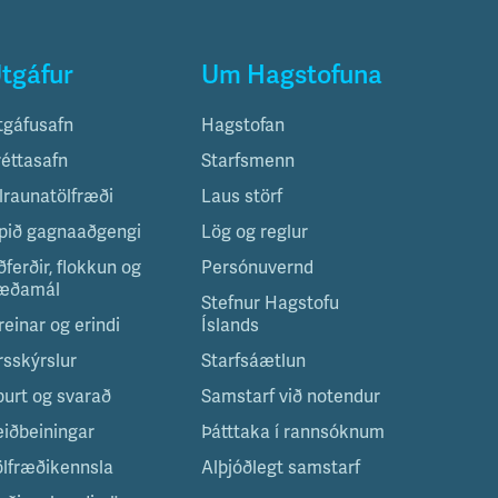
tgáfur
Um Hagstofuna
tgáfusafn
Hagstofan
réttasafn
Starfsmenn
ilraunatölfræði
Laus störf
pið gagnaaðgengi
Lög og reglur
ðferðir, flokkun og
Persónuvernd
æðamál
Stefnur Hagstofu
reinar og erindi
Íslands
rsskýrslur
Starfsáætlun
purt og svarað
Samstarf við notendur
eiðbeiningar
Þátttaka í rannsóknum
ölfræðikennsla
Alþjóðlegt samstarf