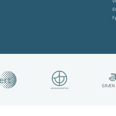
V
El
Fy