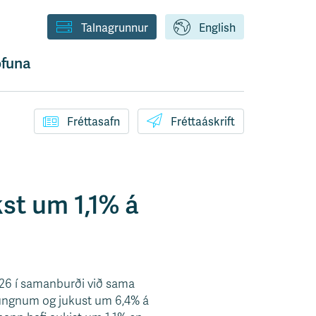
Talnagrunnur
English
funa
Fréttasafn
Fréttaáskrift
st um 1,1% á
2026 í samanburði við sama
ðungnum og jukust um 6,4% á