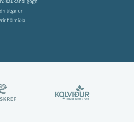
irðisaukandi gögn
dri útgáfur
rir fjölmiðla