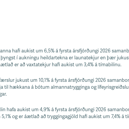
ilanna hafi aukist um 6,5% á fyrsta ársfjórðungi 2026 saman
þyngst í aukningu heildartekna er launatekjur en þær jukust
tlað er að vaxtatekjur hafi aukist um 3,4% á tímabilinu.
tilfærslur jukust um 10,1% á fyrsta ársfjórðungi 2026 samanbor
a til hækkana á bótum almannatrygginga og lífeyrisgreið
gar.
alin hafa aukist um 4,9% á fyrsta ársfjórðungi 2026 samanbor
 5,1% og er áætlað að tryggingagjöld hafi aukist um 7,4% á tí