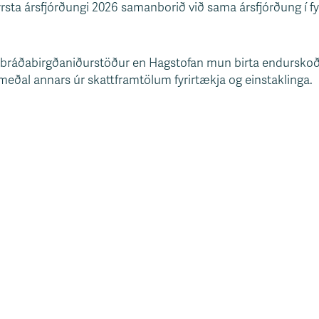
rsta ársfjórðungi 2026 samanborið við sama ársfjórðung í fyr
 bráðabirgðaniðurstöður en Hagstofan mun birta endurskoða
 meðal annars úr skattframtölum fyrirtækja og einstaklinga.