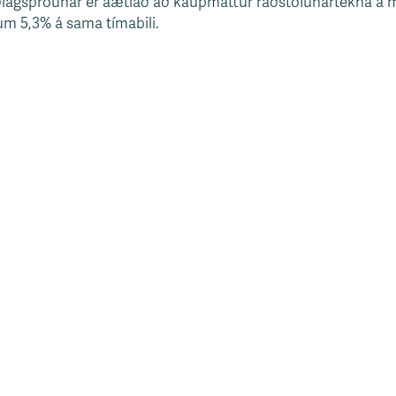
l verðlagsþróunar er áætlað að kaupmáttur ráðstöfunartekna á
um 5,3% á sama tímabili.