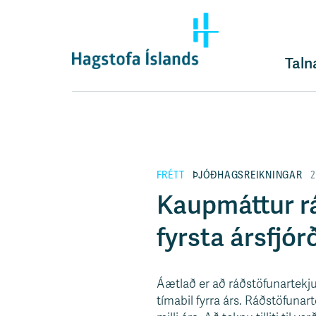
F
l
ý
t
Taln
i
l
e
i
ð
y
FRÉTT
ÞJÓÐHAGSREIKNINGAR
2
f
i
Kaupmáttur rá
r
á
fyrsta ársfjór
e
f
n
Áætlað er að ráðstöfunartekju
i
tímabil fyrra árs. Ráðstöfun
s