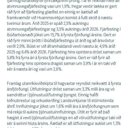
fjármögnunarskilyrði fyrirtækja enn þröng. Í ár er reiknað með að
atvinnuvegafjárfesting vaxi um 1,9%. Þegar vextir lækka er gert
ráð fyrir að fjárfesting glæðist en einnig er áætlað að
framkvæmdir við Hvammsvirkjun komist á fullt skrið á næstu
tveimur árum. Árið 2025 er spáð 2,5% aukningu
atvinnuvegafjárfestingar og 3,5% aukningu árið 2026. Fjárfesting í
íbúðarhúsnæði jókst um 15,7% á fyrsta fjórðungi ársins. Gert er
ráð fyrir minni þrótti í íbúðafjárfestingu út árið og að ársvöxtur
verði 2,9%. Búist er við áframhaldandi vexti næstu ár, 4,9% árið
2025 og 6,4% árið 2026. Fjárfesting hins opinbera dróst saman um
5,8% frá fyrra ári á fyrsta fjórðungi ársins. Gert er ráð fyrir að
fjárfesting hins opinbera dragist saman um 3,9% í ár en taki við
sér á næsta ári og vaxi um 2,6%.
Framlag utanríkisviðskipta til hagvaxtar reyndist neikvætt á fyrsta
ársfjórðungi. Útflutningur dróst saman um 3,3% milli ára og vó
samdráttur í þjónustuútflutningi þyngst. Einnig hafði
loðnubrestur og orkuskerðing Landsvirkjunar til stórnotenda
áhrif. Innflutningur jókst um 1,6% milli ára á ársfjórðungnum sem
má rekja til aukins þjónustuinnflutnings. Útlit er fyrir að það
hægist á vexti þjónustuútflutnings en að vöruútflutningur taki við
sér á seinni hluta ársins. Áætlað er að útflutningur aukist um 1,3%