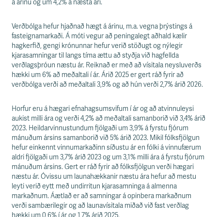
á árinu og um 4,2% á næsta ári.
Verðbólga hefur hjaðnað hægt á árinu, m.a. vegna þrýstings á
fasteignamarkaði. Á móti vegur að peningalegt aðhald kælir
hagkerfið, gengi krónunnar hefur verið stöðugt og nýlegir
kjarasamningar til langs tíma ættu að styðja við hagfellda
verðlagsþróun næstu ár. Reiknað er með að vísitala neysluverðs
hækki um 6% að meðaltali í ár. Árið 2025 er gert ráð fyrir að
verðbólga verði að meðaltali 3,9% og að hún verði 2,7% árið 2026.
Horfur eru á hægari efnahagsumsvifum í ár og að atvinnuleysi
aukist milli ára og verði 4,2% að meðaltali samanborið við 3,4% árið
2023. Heildarvinnustundum fjölgaði um 3,9% á fyrstu fjórum
mánuðum ársins samanborið við 5% árið 2023. Mikil fólksfjölgun
hefur einkennt vinnumarkaðinn síðustu ár en fólki á vinnufærum
aldri fjölgaði um 3,7% árið 2023 og um 3,1% milli ára á fyrstu fjórum
mánuðum ársins. Gert er ráð fyrir að fólksfjölgun verði hægari
næstu ár. Óvissu um launahækkanir næstu ára hefur að mestu
leyti verið eytt með undirritun kjarasamninga á almenna
markaðnum. Áætlað er að samningar á opinbera markaðnum
verði sambærilegir og að launavísitala miðað við fast verðlag
hækki um 0,6% í ár og 1,7% árið 2025.