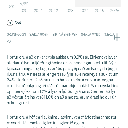
Horfur eru á að einkaneysla aukist um 0,9% í ár. Einkaneysla var
sterkari á fyrsta fjórðungi ársins en vísbendingar bentu til. Nýir
kjarasamningar og lægri verðbólga styðja við einkaneyslu þegar
líður á árið. Á næsta ári er gert ráð fyrir að einkaneysla aukist um
2,4%. Horfur eru á að raunlaun hækki meira á næsta ári vegna
minni verðbólgu og að ráðstöfunartekjur aukist. Samneysla hins
opinbera jókst um 1,2% á fyrsta fjórðungi ársins. Gert er ráð fyrir
að vöxtur ársins verði 1,6% en að á næstu árum dragi heldur úr
aukningunni.
Horfur eru á hóflegri aukningu atvinnuvegafjárfestingar næstu
misseri. Hátt vaxtastig kælir hagkerfið og eru