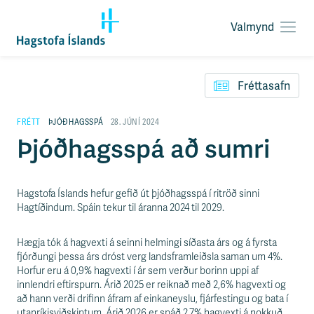
Valmynd
O
p
F
n
l
a
Fréttasafn
ý
v
t
a
i
FRÉTT
ÞJÓÐHAGSSPÁ
28. JÚNÍ 2024
l
l
Þjóðhagsspá að sumri
m
e
y
i
n
ð
d
y
Hagstofa Íslands hefur gefið út þjóðhagsspá í ritröð sinni
f
Hagtíðindum. Spáin tekur til áranna 2024 til 2029.
i
r
Hægja tók á hagvexti á seinni helmingi síðasta árs og á fyrsta
á
fjórðungi þessa árs dróst verg landsframleiðsla saman um 4%.
e
Horfur eru á 0,9% hagvexti í ár sem verður borinn uppi af
f
innlendri eftirspurn. Árið 2025 er reiknað með 2,6% hagvexti og
n
að hann verði drifinn áfram af einkaneyslu, fjárfestingu og bata í
i
utanríkisviðskiptum. Árið 2026 er spáð 2,7% hagvexti á nokkuð