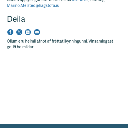
Marino.Melsted@hagstofa.is
Deila
Öllum eru heimil afnot af fréttatilkynningunni. Vinsamlegast
getið heimildar.