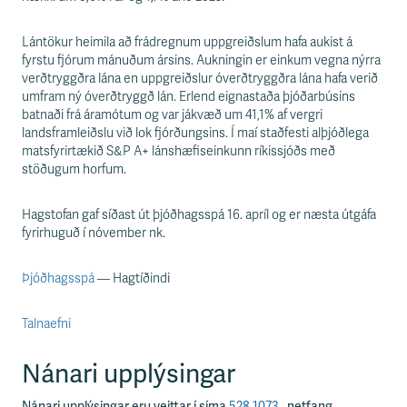
Lántökur heimila að frádregnum uppgreiðslum hafa aukist á
fyrstu fjórum mánuðum ársins. Aukningin er einkum vegna nýrra
verðtryggðra lána en uppgreiðslur óverðtryggðra lána hafa verið
umfram ný óverðtryggð lán. Erlend eignastaða þjóðarbúsins
batnaði frá áramótum og var jákvæð um 41,1% af vergri
landsframleiðslu við lok fjórðungsins. Í maí staðfesti alþjóðlega
matsfyrirtækið S&P A+ lánshæfiseinkunn ríkissjóðs með
stöðugum horfum.
Hagstofan gaf síðast út þjóðhagsspá 16. apríl og er næsta útgáfa
fyrirhuguð í nóvember nk.
Þjóðhagsspá
— Hagtíðindi
Talnaefni
Nánari upplýsingar
Nánari upplýsingar eru veittar í síma
528 1073
, netfang