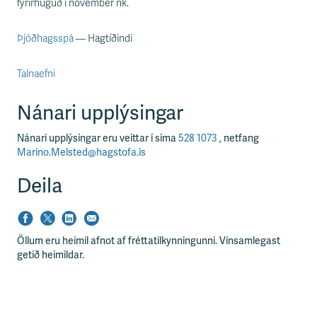
fyrirhuguð í nóvember nk.
Þjóðhagsspá
— Hagtíðindi
Talnaefni
Nánari upplýsingar
Nánari upplýsingar eru veittar í síma
528 1073
, netfang
Marino.Melsted@hagstofa.is
Deila
Öllum eru heimil afnot af fréttatilkynningunni. Vinsamlegast
getið heimildar.