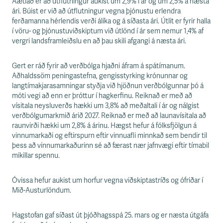
Áætlað er að útflutningur aukist um 2,9% í ár og um 2,5% á næsta
ári. Búist er við að útflutningur vegna þjónustu erlendra
ferðamanna hérlendis verði álíka og á síðasta ári. Útlit er fyrir halla
í vöru- og þjónustuviðskiptum við útlönd í ár sem nemur 1,4% af
vergri landsframleiðslu en að þau skili afgangi á næsta ári.
Gert er ráð fyrir að verðbólga hjaðni áfram á spátímanum.
Aðhaldssöm peningastefna, gengisstyrking krónunnar og
langtímakjarasamningar styðja við hjöðnun verðbólgunnar þó á
móti vegi að enn er þróttur í hagkerfinu. Reiknað er með að
vísitala neysluverðs hækki um 3,8% að meðaltali í ár og nálgist
verðbólgumarkmið árið 2027. Reiknað er með að launavísitala að
raunvirði hækki um 2,8% á árinu. Hægst hefur á fólksfjölgun á
vinnumarkaði og eftirspurn eftir vinnuafli minnkað sem bendir til
þess að vinnumarkaðurinn sé að færast nær jafnvægi eftir tímabil
mikillar spennu.
Óvissa hefur aukist um horfur vegna viðskiptastríðs og ófriðar í
Mið-Austurlöndum.
Hagstofan gaf síðast út þjóðhagsspá 25. mars og er næsta útgáfa