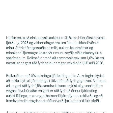
Horfur eru á að einkaneysla aukist um 3,1% í ár. Hún jókst á fyrsta
fjórðungi 2025 og vísbendingar eru um áframhaldandi vöxt á
árinu. Sterk fjárhagsstaða heimila, aukinn kaupmáttur og
minnkandi fjármagnskostnaður munu styðja við einkaneyslu á
spátímanum. Reiknað er með að samneysla vaxi um 1,6% í ár en
næstu ár er gert ráð fyrir heldur hægari vexti eða 1,1% árið 2026.
Reiknað er með 5% aukningu fjárfestingar í ár. Aukningin skýrist
að miklu leyti af fjárfestingu í tölvubúnaði fyrir gagnaver. Á næsta
ári er gert ráð fyrir 4,5% samdrætti sem skýrist af grunnáhrifum
vegna tölvubúnaðar en gert er ráð fyrir að önnur fjárfesting
aukist lítillega, m.a. vegna batnandi fjármögnunarskilyrða og að
framkvæmdir tengdar orkuöflun verði þá komnar á fullt skrið.