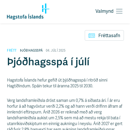
Valmynd
O
p
F
n
l
a
Fréttasafn
ý
v
t
a
i
FRÉTT
ÞJÓÐHAGSSPÁ
04. JÚLÍ 2025
l
l
Þjóðhagsspá í júlí
m
e
y
i
n
ð
d
y
Hagstofa Íslands hefur gefið út þjóðhagsspá í ritröð sinni
f
Hagtíðindum. Spáin tekur til áranna 2025 til 2030.
i
r
Verg landsframleiðsla dróst saman um 0,7% á síðasta ári. Í ár eru
á
horfur á að hagvöxtur verði 2,2% og að hann verði drifinn áfram af
e
innlendri eftirspurn. Árið 2026 er reiknað með að verg
f
landsframleiðsla aukist um 2,5% sem má að mestu rekja til bata í
n
utanríkisviðskiptum en einnig aukningu í neyslu. Árið 2027 er gert
i
ráð fyrir 2,8% hagvexti þar sem aukning landsframleiðslunnar