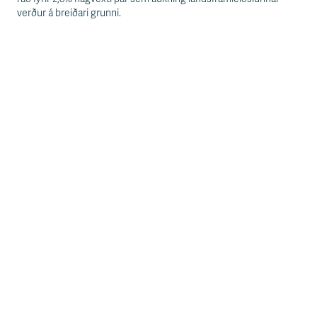
s
verður á breiðari grunni.
s
v
æ
ð
i