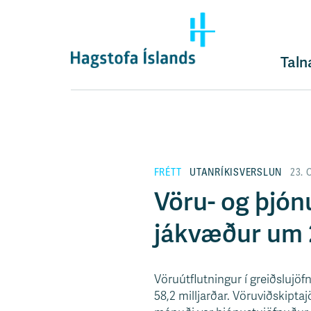
F
l
ý
t
Taln
i
l
e
i
ð
y
FRÉTT
UTANRÍKISVERSLUN
23. 
f
i
Vöru- og þjón
r
á
jákvæður um 2
e
f
n
Vöruútflutningur í greiðslujöfn
i
58,2 milljarðar. Vöruviðskipta
s