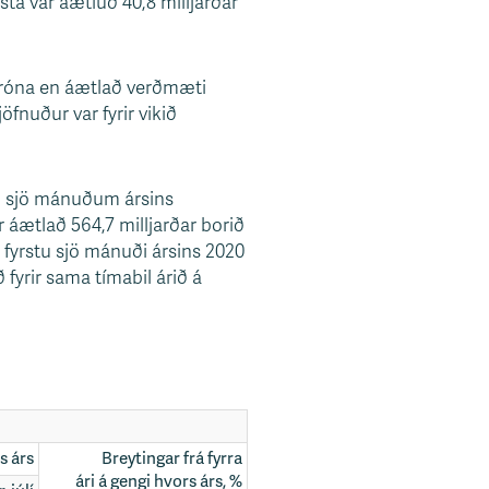
ta var áætluð 40,8 milljarðar
r króna en áætlað verðmæti
öfnuður var fyrir vikið
tu sjö mánuðum ársins
 áætlað 564,7 milljarðar borið
 fyrstu sjö mánuði ársins 2020
fyrir sama tímabil árið á
rs árs
Breytingar frá fyrra
ári á gengi hvors árs, %