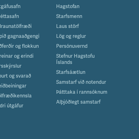
tgáfusafn
Hagstofan
réttasafn
Starfsmenn
ilraunatölfræði
Laus störf
pið gagnaaðgengi
Lög og reglur
ðferðir og flokkun
Persónuvernd
reinar og erindi
Stefnur Hagstofu
Íslands
rsskýrslur
Starfsáætlun
purt og svarað
Samstarf við notendur
eiðbeiningar
Þátttaka í rannsóknum
ölfræðikennsla
Alþjóðlegt samstarf
dri útgáfur