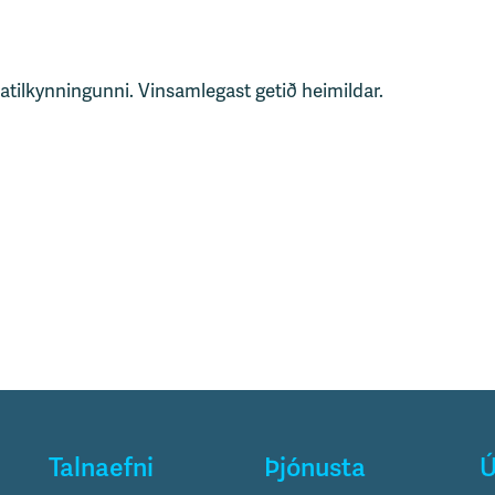
tatilkynningunni. Vinsamlegast getið heimildar.
Talnaefni
Þjónusta
Ú