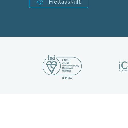
Fréttaáskrift