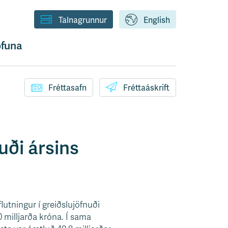
Talnagrunnur
English
funa
Fréttasafn
Fréttaáskrift
uði ársins
flutningur í greiðslujöfnuði
0 milljarða króna. Í sama