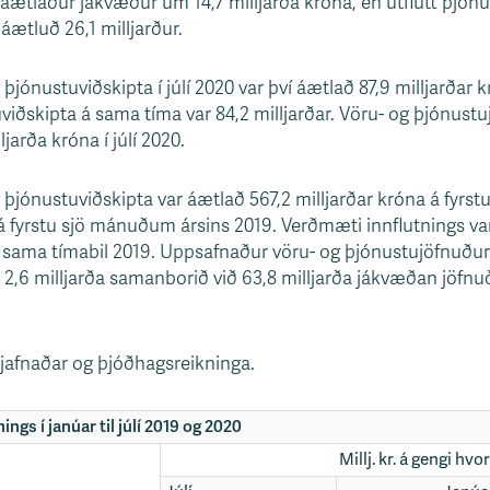
ætlaður jákvæður um 14,7 milljarða króna, en útflutt þjónus
áætluð 26,1 milljarður.
þjónustuviðskipta í júlí 2020 var því áætlað 87,9 milljarða
viðskipta á sama tíma var 84,2 milljarðar. Vöru- og þjónustuj
arða króna í júlí 2020.
 þjónustuviðskipta var áætlað 567,2 milljarðar króna á fyrs
á fyrstu sjö mánuðum ársins 2019. Verðmæti innflutnings var
ir sama tímabil 2019. Uppsafnaður vöru- og þjónustujöfnuður
,6 milljarða samanborið við 63,8 milljarða jákvæðan jöfnuð 
afnaðar og þjóðhagsreikninga.
ngs í janúar til júlí 2019 og 2020
Millj. kr. á gengi hvo