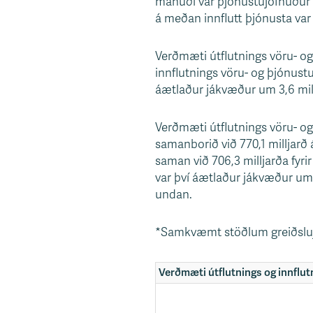
mánuði var þjónustujöfnuður á
s
á meðan innflutt þjónusta var 
v
æ
Verðmæti útflutnings vöru- og 
ð
innflutnings vöru- og þjónustu
i
áætlaður jákvæður um 3,6 millj
Verðmæti útflutnings vöru- og
samanborið við 770,1 milljarð 
saman við 706,3 milljarða fyr
var því áætlaður jákvæður um 2
undan.
*Samkvæmt stöðlum greiðsluj
Verðmæti útflutnings og innflutni