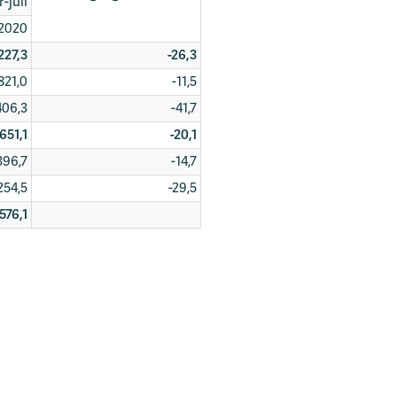
-júlí
2020
227,3
-26,3
821,0
-11,5
406,3
-41,7
651,1
-20,1
396,7
-14,7
254,5
-29,5
576,1