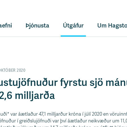
aefni
Þjónusta
Útgáfur
Um Hagsto
OKTÓBER 2020
ustujöfnuður fyrstu sjö mán
,6 milljarða
uði* var áætlaður 47,1 milljarður króna í júlí 2020 en vöruinn
jöfnuður í greiðslujöfnuði var því áætlaður neikvæður um 11,