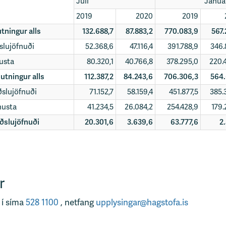
Júlí
Janúar
2019
2020
2019
tningur alls
132.688,7
87.883,2
770.083,9
567.
ðslujöfnuði
52.368,6
47.116,4
391.788,9
346.
nusta
80.320,1
40.766,8
378.295,0
220.
lutningur alls
112.387,2
84.243,6
706.306,3
564.
iðslujöfnuði
71.152,7
58.159,4
451.877,5
385.
nusta
41.234,5
26.084,2
254.428,9
179.
iðslujöfnuði
20.301,6
3.639,6
63.777,6
2.
r
 í síma
528 1100
, netfang
upplysingar@hagstofa.is