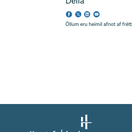
Deila
Öllum eru heimil afnot af frét