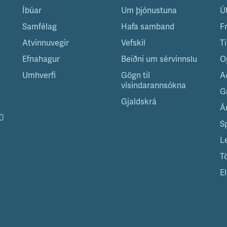
Íbúar
Um þjónustuna
Ú
Samfélag
Hafa samband
F
Atvinnuvegir
Vefskil
T
Efnahagur
Beiðni um sérvinnslu
O
Umhverfi
Gögn til
A
vísindarannsókna
G
Gjaldskrá
Á
0
S
L
T
El