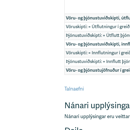
Vöru- og þjónustuviðskipti, útflu
Vöruskipti: = Útflutningur í grei
Þjónustuviðskipti: = Útflutt þjó
Vöru- og þjónustuviðskipti, innf
Vöruskipti: = Innflutningur í gre
Þjónustuviðskipti: = Innflutt þjó
Vöru- og þjónustujöfnuður í gre
Talnaefni
Nánari upplýsinga
Nánari upplýsingar eru veittar