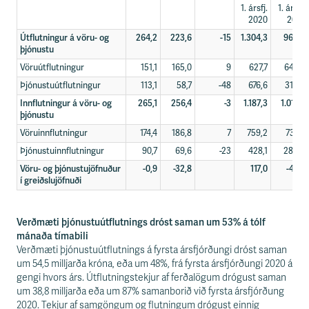
1. ársfj.
1. ársfj.
2020
2021
Útflutningur á vöru- og
264,2
223,6
-15
1.304,3
962,2
þjónustu
Vöruútflutningur
151,1
165,0
9
627,7
642,4
Þjónustuútflutningur
113,1
58,7
-48
676,6
319,8
Innflutningur á vöru- og
265,1
256,4
-3
1.187,3
1.011,6
þjónustu
Vöruinnflutningur
174,4
186,8
7
759,2
731,3
Þjónustuinnflutningur
90,7
69,6
-23
428,1
280,3
Vöru- og þjónustujöfnuður
-0,9
-32,8
117,0
-49,4
í greiðslujöfnuði
Verðmæti þjónustuútflutnings dróst saman um 53% á tólf
mánaða tímabili
Verðmæti þjónustuútflutnings á fyrsta ársfjórðungi dróst saman
um 54,5 milljarða króna, eða um 48%, frá fyrsta ársfjórðungi 2020 á
gengi hvors árs. Útflutningstekjur af ferðalögum drógust saman
um 38,8 milljarða eða um 87% samanborið við fyrsta ársfjórðung
2020. Tekjur af samgöngum og flutningum drógust einnig