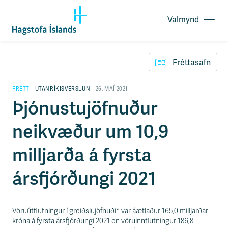
Valmynd
O
p
F
n
l
a
Fréttasafn
ý
v
t
a
i
FRÉTT
UTANRÍKISVERSLUN
26. MAÍ 2021
l
l
Þjónustujöfnuður
m
e
y
i
n
neikvæður um 10,9
ð
d
y
f
milljarða á fyrsta
i
r
ársfjórðungi 2021
á
e
f
n
Vöruútflutningur í greiðslujöfnuði* var áætlaður 165,0 milljarðar
i
króna á fyrsta ársfjórðungi 2021 en vöruinnflutningur 186,8