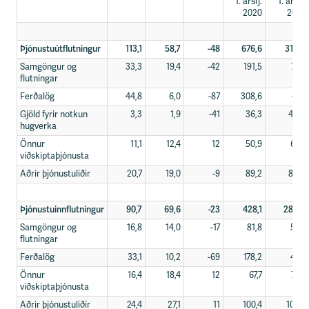
1. ársfj.
1. ársfj.
2020
2021
Þjónustuútflutningur
113,1
58,7
-48
676,6
319,8
Samgöngur og
33,3
19,4
-42
191,5
77,4
flutningar
Ferðalög
44,8
6,0
-87
308,6
47,7
Gjöld fyrir notkun
3,3
1,9
-41
36,3
49,6
hugverka
Önnur
11,1
12,4
12
50,9
63,1
viðskiptaþjónusta
Aðrir þjónustuliðir
20,7
19,0
-9
89,2
82,0
Þjónustuinnflutningur
90,7
69,6
-23
428,1
280,3
Samgöngur og
16,8
14,0
-17
81,8
58,1
flutningar
Ferðalög
33,1
10,2
-69
178,2
46,1
Önnur
16,4
18,4
12
67,7
74,7
viðskiptaþjónusta
Aðrir þjónustuliðir
24,4
27,1
11
100,4
101,3