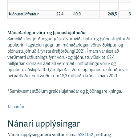
Þjónustujöfnuður
22,4
-10,9
248,5
39,5
Mánaðarlegur vöru- og þjónustujöfnuður
Samhliða ársfjórðungsútgáfu á vöruviðskipta- og þjónustujöfnuði
uppfærir Hagstofan gögn um mánaðarlegan vöruviðskipta- og
þjónustujöfnuð á fyrsta ársfjórðungi 2021. Í mars var áætlað
verðmæti útflutnings fyrir vöru- og þjónustuviðskipti 82,4
milljarðar króna en áætlað verðmæti innflutnings vöru- og
þjónustuviðskipta 100,7 milljarðar. Vöru- og þjónustujöfnuður var
því áætlaður neikvæður um 18,3 milljarða króna í mars 2021.
*Samkvæmt stöðlum greiðslujafnaðar og þjóðhagsreikninga.
Talnaefni
Nánari upplýsingar
Nánari upplýsingar eru veittar í síma
5281152
, netfang