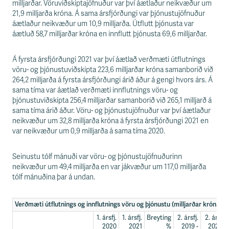
s
milljarðar. Vöruviðskiptajöfnuður var því áætlaður neikvæður um
s
21,9 milljarða króna. Á sama ársfjórðungi var þjónustujöfnuður
v
áætlaður neikvæður um 10,9 milljarða. Útflutt þjónusta var
æ
áætluð 58,7 milljarðar króna en innflutt þjónusta 69,6 milljarðar.
ð
i
Á fyrsta ársfjórðungi 2021 var því áætlað verðmæti útflutnings
vöru- og þjónustuviðskipta 223,6 milljarðar króna samanborið við
264,2 milljarða á fyrsta ársfjórðungi árið áður á gengi hvors árs. Á
sama tíma var áætlað verðmæti innflutnings vöru- og
þjónustuviðskipta 256,4 milljarðar samanborið við 265,1 milljarð á
sama tíma árið áður. Vöru- og þjónustujöfnuður var því áætlaður
neikvæður um 32,8 milljarða króna á fyrsta ársfjórðungi 2021 en
var neikvæður um 0,9 milljarða á sama tíma 2020.
Seinustu tólf mánuði var vöru- og þjónustujöfnuðurinn
neikvæður um 49,4 milljarða en var jákvæður um 117,0 milljarða
tólf mánuðina þar á undan.
Verðmæti útflutnings og innflutnings vöru og þjónustu (milljarðar króna)
1. ársfj.
1. ársfj.
Breyting
2. ársfj.
2. ársfj.
2020
2021
%
2019 -
2020 -