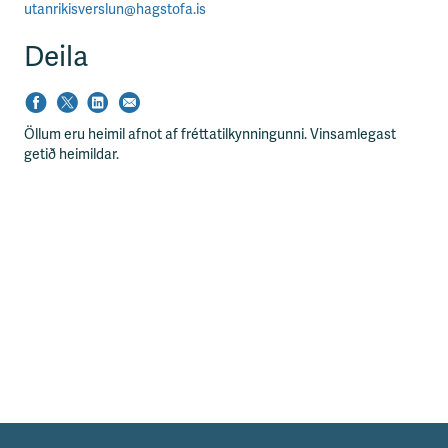
utanrikisverslun@hagstofa.is
Deila
Öllum eru heimil afnot af fréttatilkynningunni. Vinsamlegast
getið heimildar.