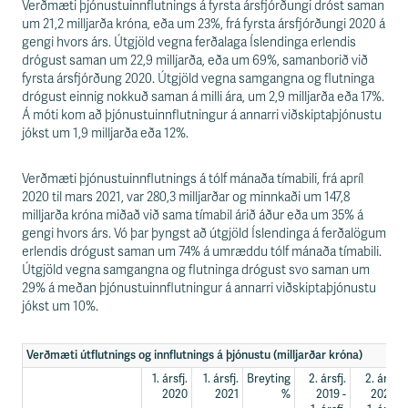
Verðmæti þjónustuinnflutnings á fyrsta ársfjórðungi dróst saman
um 21,2 milljarða króna, eða um 23%, frá fyrsta ársfjórðungi 2020 á
gengi hvors árs. Útgjöld vegna ferðalaga Íslendinga erlendis
drógust saman um 22,9 milljarða, eða um 69%, samanborið við
fyrsta ársfjórðung 2020. Útgjöld vegna samgangna og flutninga
drógust einnig nokkuð saman á milli ára, um 2,9 milljarða eða 17%.
Á móti kom að þjónustuinnflutningur á annarri viðskiptaþjónustu
jókst um 1,9 milljarða eða 12%.
Verðmæti þjónustuinnflutnings á tólf mánaða tímabili, frá apríl
2020 til mars 2021, var 280,3 milljarðar og minnkaði um 147,8
milljarða króna miðað við sama tímabil árið áður eða um 35% á
gengi hvors árs. Vó þar þyngst að útgjöld Íslendinga á ferðalögum
erlendis drógust saman um 74% á umræddu tólf mánaða tímabili.
Útgjöld vegna samgangna og flutninga drógust svo saman um
29% á meðan þjónustuinnflutningur á annarri viðskiptaþjónustu
jókst um 10%.
Verðmæti útflutnings og innflutnings á þjónustu (milljarðar króna)
1. ársfj.
1. ársfj.
Breyting
2. ársfj.
2. ársfj.
2020
2021
%
2019 -
2020 -