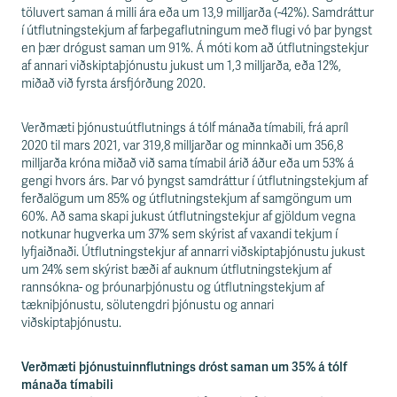
töluvert saman á milli ára eða um 13,9 milljarða (-42%). Samdráttur
í útflutningstekjum af farþegaflutningum með flugi vó þar þyngst
en þær drógust saman um 91%. Á móti kom að útflutningstekjur
af annari viðskiptaþjónustu jukust um 1,3 milljarða, eða 12%,
miðað við fyrsta ársfjórðung 2020.
Verðmæti þjónustuútflutnings á tólf mánaða tímabili, frá apríl
2020 til mars 2021, var 319,8 milljarðar og minnkaði um 356,8
milljarða króna miðað við sama tímabil árið áður eða um 53% á
gengi hvors árs. Þar vó þyngst samdráttur í útflutningstekjum af
ferðalögum um 85% og útflutningstekjum af samgöngum um
60%. Að sama skapi jukust útflutningstekjur af gjöldum vegna
notkunar hugverka um 37% sem skýrist af vaxandi tekjum í
lyfjaiðnaði. Útflutningstekjur af annarri viðskiptaþjónustu jukust
um 24% sem skýrist bæði af auknum útflutningstekjum af
rannsókna- og þróunarþjónustu og útflutningstekjum af
tækniþjónustu, sölutengdri þjónustu og annari
viðskiptaþjónustu.
Verðmæti þjónustuinnflutnings dróst saman um 35% á tólf
mánaða tímabili