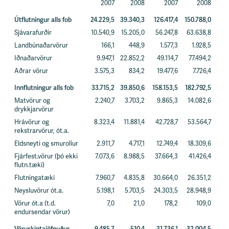
2007
2008
2007
2008
Útflutningur alls fob
24.229,5
39.340,3
126.417,4
150.788,0
Sjávarafurðir
10.540,9
15.205,0
56.247,8
63.638,8
Landbúnaðarvörur
166,1
448,9
1.577,3
1.928,5
Iðnaðarvörur
9.947,1
22.852,2
49.114,7
77.494,2
Aðrar vörur
3.575,3
834,2
19.477,6
7.726,4
Innflutningur alls fob
33.715,2
39.850,6
158.153,5
182.792,5
Matvörur og
2.240,7
3.703,2
9.865,3
14.082,6
drykkjarvörur
Hrávörur og
8.323,4
11.881,4
42.728,7
53.564,7
rekstrarvörur, ót.a.
Eldsneyti og smurolíur
2.911,7
4.717,1
12.749,4
18.309,6
Fjárfest.vörur (þó ekki
7.073,6
8.988,5
37.664,3
41.426,4
flutn.tæki)
Flutningatæki
7.960,7
4.835,8
30.664,0
26.351,2
Neysluvörur ót.a.
5.198,1
5.703,5
24.303,5
28.948,9
Vörur ót.a (t.d.
7,0
21,0
178,2
109,0
endursendar vörur)