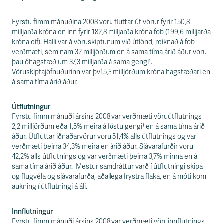
s
s
v
Fyrstu fimm mánuðina 2008 voru fluttar út vörur fyrir 150,8
æ
milljarða króna en inn fyrir 182,8 milljarða króna fob (199,6 milljarða
ð
króna cif). Halli var á vöruskiptunum við útlönd, reiknað á fob
i
verðmæti, sem nam 32 milljörðum en á sama tíma árið áður voru
þau óhagstæð um 37,3 milljarða á sama gengi¹.
Vöruskiptajöfnuðurinn var því 5,3 milljörðum króna hagstæðari en
á sama tíma árið áður.
Útflutningur
Fyrstu fimm mánuði ársins 2008 var verðmæti vöruútflutnings
2,2 milljörðum eða 1,5% meira á föstu gengi¹ en á sama tíma árið
áður. Útfluttar iðnaðarvörur voru 51,4% alls útflutnings og var
verðmæti þeirra 34,3% meira en árið áður. Sjávarafurðir voru
42,2% alls útflutnings og var verðmæti þeirra 3,7% minna en á
sama tíma árið áður. Mestur samdráttur varð í útflutningi skipa
og flugvéla og sjávarafurða, aðallega frystra flaka, en á móti kom
aukning í útflutningi á áli.
Innflutningur
Fyrstu fimm mánuði ársins 2008 var verðmæti vöruinnflutnings