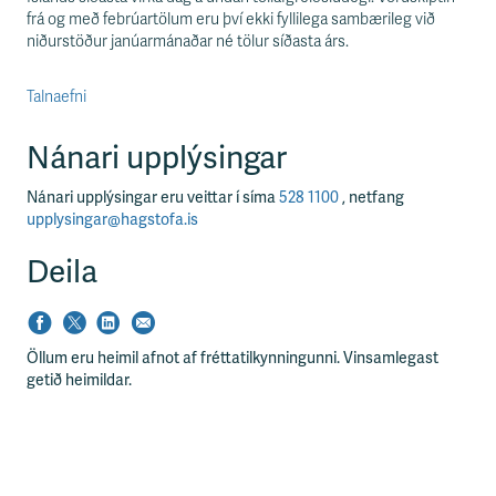
frá og með febrúartölum eru því ekki fyllilega sambærileg við
niðurstöður janúarmánaðar né tölur síðasta árs.
Talnaefni
Nánari upplýsingar
Nánari upplýsingar eru veittar í síma
528 1100
, netfang
upplysingar@hagstofa.is
Deila
Öllum eru heimil afnot af fréttatilkynningunni. Vinsamlegast
getið heimildar.