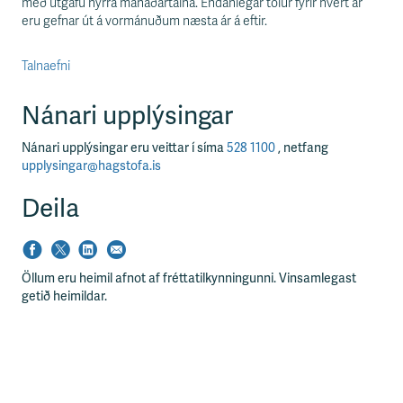
með útgáfu nýrra mánaðartalna. Endanlegar tölur fyrir hvert ár
eru gefnar út á vormánuðum næsta ár á eftir.
Talnaefni
Nánari upplýsingar
Nánari upplýsingar eru veittar í síma
528 1100
, netfang
upplysingar@hagstofa.is
Deila
Öllum eru heimil afnot af fréttatilkynningunni. Vinsamlegast
getið heimildar.