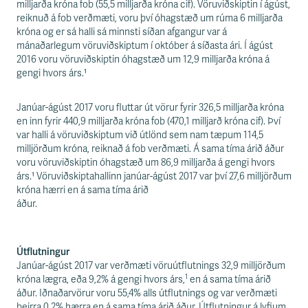
s
milljarða króna fob (55,5 milljarða króna cif). Vöruviðskiptin í ágúst,
s
reiknuð á fob verðmæti, voru því óhagstæð um rúma 6 milljarða
v
króna og er sá halli sá minnsti síðan afgangur var á
æ
mánaðarlegum vöruviðskiptum í október á síðasta ári. Í ágúst
ð
2016 voru vöruviðskiptin óhagstæð um 12,9 milljarða króna á
i
gengi hvors árs.¹
Janúar-ágúst 2017 voru fluttar út vörur fyrir 326,5 milljarða króna
en inn fyrir 440,9 milljarða króna fob (470,1 milljarð króna cif). Því
var halli á vöruviðskiptum við útlönd sem nam tæpum 114,5
milljörðum króna, reiknað á fob verðmæti. Á sama tíma árið áður
voru vöruviðskiptin óhagstæð um 86,9 milljarða á gengi hvors
árs.¹ Vöruviðskiptahallinn janúar-ágúst 2017 var því 27,6 milljörðum
króna hærri en á sama tíma árið
áður.
Útflutningur
Janúar-ágúst 2017 var verðmæti vöruútflutnings 32,9 milljörðum
1
króna lægra, eða 9,2% á gengi hvors árs,
en á sama tíma árið
áður. Iðnaðarvörur voru 55,4% alls útflutnings og var verðmæti
þeirra 0,2% hærra en á sama tíma árið áður. Útflutningur á lyfjum