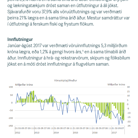
og lækningatækjum dróst saman en útflutningur á áli jókst.
Sjávarafurðir voru 37,9% alls vöruútflutnings og var verðmæti
þeirra 21% lægra en á sama tíma árið áður. Mestur samdráttur var
í útflutningi á ferskum fiski og frystum flökum.
Innflutningur
Janúar-ágúst 2017 var verðmæti vöruinnflutnings 5,3 milljörðum
króna lægra, eða 1,2% á gengi hvors árs,¹ en á sama tímabili árið
áður. Innflutningur á hrá- og rekstrarvörum, skipum og fólksbílum
jókst en á móti dróst innflutningur á flugvélum saman.