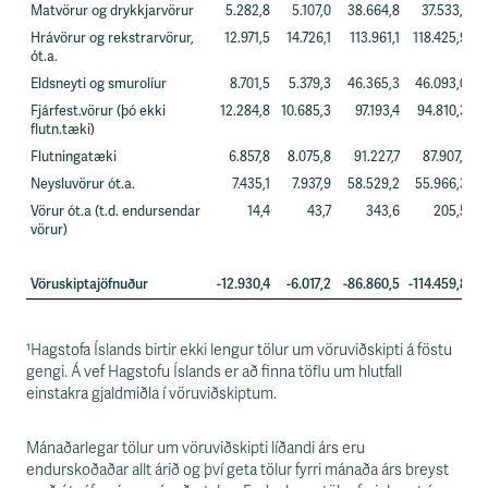
Matvörur og drykkjarvörur
5.282,8
5.107,0
38.664,8
37.533,1
Hrávörur og rekstrarvörur,
12.971,5
14.726,1
113.961,1
118.425,9
ót.a.
Eldsneyti og smurolíur
8.701,5
5.379,3
46.365,3
46.093,0
Fjárfest.vörur (þó ekki
12.284,8
10.685,3
97.193,4
94.810,3
flutn.tæki)
Flutningatæki
6.857,8
8.075,8
91.227,7
87.907,1
Neysluvörur ót.a.
7.435,1
7.937,9
58.529,2
55.966,3
Vörur ót.a (t.d. endursendar
14,4
43,7
343,6
205,5
vörur)
Vöruskiptajöfnuður
-12.930,4
-6.017,2
-86.860,5
-114.459,8
¹
Hagstofa Íslands birtir ekki lengur tölur um vöruviðskipti á föstu
gengi. Á vef Hagstofu Íslands er að finna töflu um hlutfall
einstakra gjaldmiðla í vöruviðskiptum.
Mánaðarlegar tölur um vöruviðskipti líðandi árs eru
endurskoðaðar allt árið og því geta tölur fyrri mánaða árs breyst