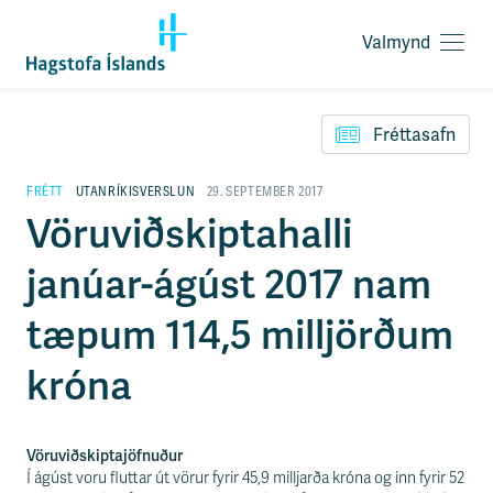
Valmynd
O
p
F
n
l
a
Fréttasafn
ý
v
t
a
i
FRÉTT
UTANRÍKISVERSLUN
29. SEPTEMBER 2017
l
l
Vöruviðskiptahalli
m
e
y
i
n
janúar-ágúst 2017 nam
ð
d
y
f
tæpum 114,5 milljörðum
i
r
króna
á
e
f
n
Vöruviðskiptajöfnuður
i
Í ágúst voru fluttar út vörur fyrir 45,9 milljarða króna og inn fyrir 52