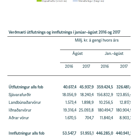
Verðmæti útflutnings og innflutnings í janúar–ágúst 2016 og 2017
Millj. kr. á gengi hvors árs
B
á
Ágúst
Jan.–ágúst
2016
2017
2016
2017
Útflutningur alls fob
40.617,4
45.937,9
359.424,5
326.481,4
Sjávarafurðir
18.056,9
18.240,4
156.832,9
123.855,4
Landbúnaðarvörur
1.573,4
1.898,9
10.256,5
12.817,9
Iðnaðarvörur
19.316,4
25.093,8
180.494,7
180.904,9
Aðrar vörur
1.670,5
704,7
11.840,4
8.903,2
Innflutningur alls fob
53.547,7
51.955,1
446.285,0
440.941,2