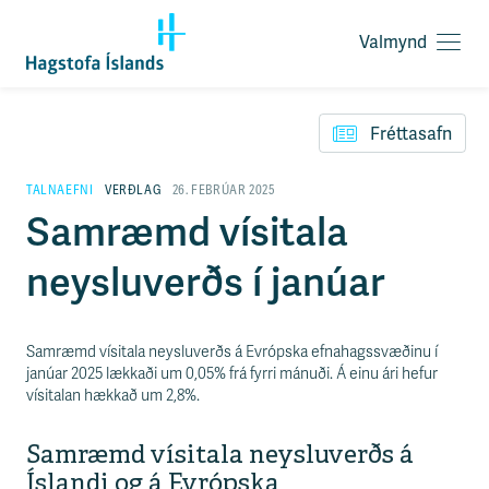
Valmynd
O
p
F
n
l
a
Fréttasafn
ý
v
t
a
i
TALNAEFNI
VERÐLAG
26. FEBRÚAR 2025
l
l
Samræmd vísitala
m
e
y
i
n
neysluverðs í janúar
ð
d
y
f
i
Samræmd vísitala neysluverðs á Evrópska efnahagssvæðinu í
r
janúar 2025 lækkaði um 0,05% frá fyrri mánuði. Á einu ári hefur
á
vísitalan hækkað um 2,8%.
e
f
n
i