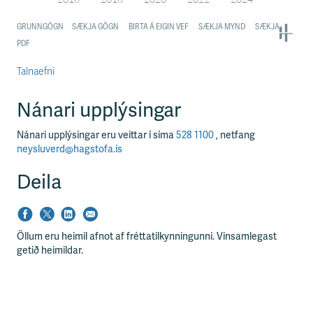
Talnaefni
Nánari upplýsingar
Nánari upplýsingar eru veittar í síma
528 1100
, netfang
neysluverd@hagstofa.is
Deila
Öllum eru heimil afnot af fréttatilkynningunni. Vinsamlegast
getið heimildar.