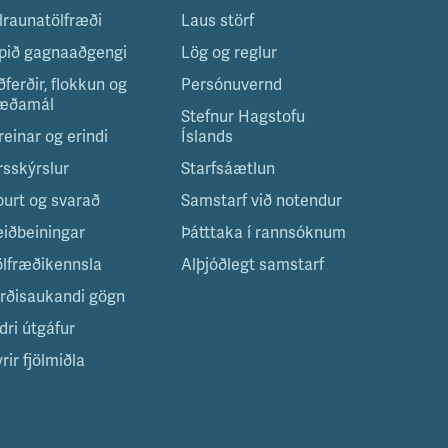
ilraunatölfræði
Laus störf
pið gagnaaðgengi
Lög og reglur
ðferðir, flokkun og
Persónuvernd
æðamál
Stefnur Hagstofu
reinar og erindi
Íslands
rsskýrslur
Starfsáætlun
purt og svarað
Samstarf við notendur
eiðbeiningar
Þátttaka í rannsóknum
ölfræðikennsla
Alþjóðlegt samstarf
irðisaukandi gögn
dri útgáfur
rir fjölmiðla