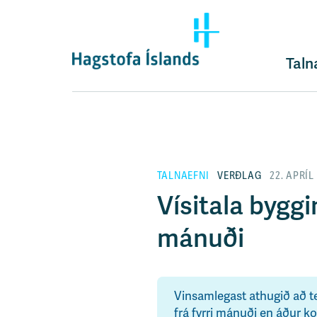
F
l
ý
t
Taln
i
l
e
i
ð
y
TALNAEFNI
VERÐLAG
22. APRÍL
f
i
Vísitala byggi
r
á
mánuði
e
f
n
i
Vinsamlegast athugið að text
s
frá fyrri mánuði en áður 