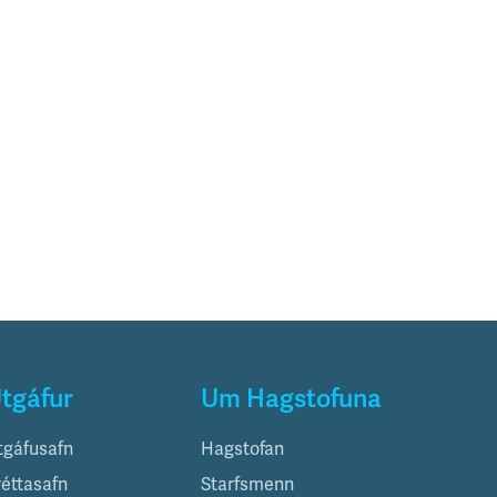
tgáfur
Um Hagstofuna
tgáfusafn
Hagstofan
réttasafn
Starfsmenn