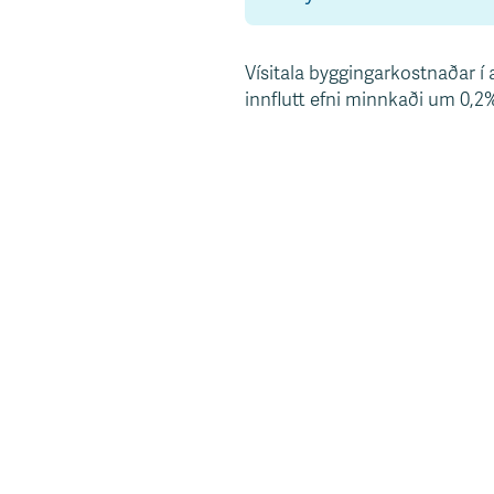
s
v
æ
Vísitala byggingarkostnaðar í 
ð
innflutt efni minnkaði um 0,2%
i