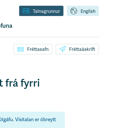
Talnagrunnur
English
funa
Fréttasafn
Fréttaáskrift
 frá fyrri
útgáfu. Vísitalan er óbreytt