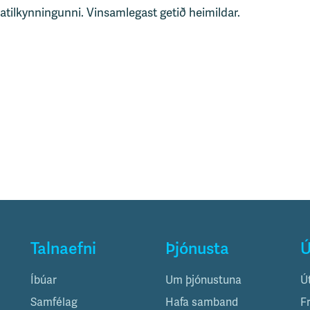
tatilkynningunni. Vinsamlegast getið heimildar.
Talnaefni
Þjónusta
Ú
Íbúar
Um þjónustuna
Ú
Samfélag
Hafa samband
F