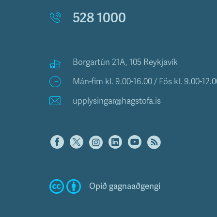
528 1000
Borgartún 21A, 105 Reykjavík
Mán-fim kl. 9.00-16.00 / Fös kl. 9.00-12.0
upplysingar@hagstofa.is
Opið gagnaaðgengi