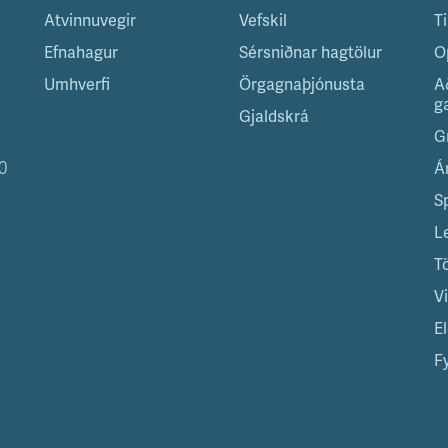
Atvinnuvegir
Vefskil
T
Efnahagur
Sérsniðnar hagtölur
O
Umhverfi
Örgagnaþjónusta
A
g
Gjaldskrá
G
0
Á
S
L
T
V
El
Fy