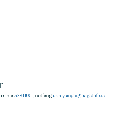
r
 í síma
5281100
, netfang
upplysingar@hagstofa.is