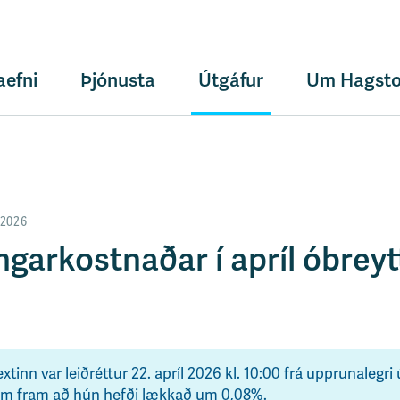
aefni
Þjónusta
Útgáfur
Um Hagsto
 2026
ngarkostnaðar í apríl óbreytt
inn var leiðréttur 22. apríl 2026 kl. 10:00 frá upprunalegri 
kom fram að hún hefði lækkað um 0,08%.