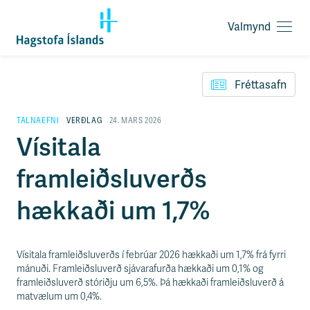
Valmynd
O
p
F
n
l
a
Fréttasafn
ý
v
t
a
i
TALNAEFNI
VERÐLAG
24. MARS 2026
l
l
Vísitala
m
e
y
i
n
framleiðsluverðs
ð
d
y
f
hækkaði um 1,7%
i
r
á
e
Vísitala framleiðsluverðs í febrúar 2026 hækkaði um 1,7% frá fyrri
f
mánuði. Framleiðsluverð sjávarafurða hækkaði um 0,1% og
n
framleiðsluverð stóriðju um 6,5%. Þá hækkaði framleiðsluverð á
i
matvælum um 0,4%.