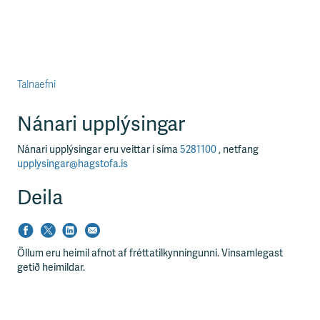
Talnaefni
Nánari upplýsingar
Nánari upplýsingar eru veittar í síma
5281100
, netfang
upplysingar@hagstofa.is
Deila
Öllum eru heimil afnot af fréttatilkynningunni. Vinsamlegast
getið heimildar.