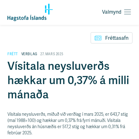
Valmynd
O
p
F
n
l
a
Fréttasafn
ý
v
t
a
i
FRÉTT
VERÐLAG
27. MARS 2025
l
l
Vísitala neysluverðs
m
e
y
i
n
hækkar um 0,37% á milli
ð
d
y
f
mánaða
i
r
á
e
Vísitala neysluverðs, miðuð við verðlag í mars 2025, er 643,7 stig
f
(maí 1988=100) og hækkar um 0,37% frá fyrri mánuði. Vísitala
n
neysluverðs án húsnæðis er 517,2 stig og hækkar um 0,31% frá
i
febrúar 2025.