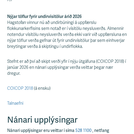
Nýjar töflur fyrir undirvísitölur árið 2026
Hagstofan vinnur nú að undirbúningi á uppfærslu
flokkunarkerfisins sem notað er í vísitölu neysluverðs. Almennir
notendur vísitölu neysluverðs verða ekki varir við uppfærsluna en
nýjar töflur verða gefnar út fyrir undirvísitölur þar sem einhverjar
breytingar verða á skiptingu í undirflokka.
Stefnt er að því að skipt verði yfir í nýju útgáfuna (COICOP 2018) í
janúar 2026 en nánari upplýsingar verða veittar þegar nær
dregur.
COICOP 2018
(á ensku)
Talnaefni
Nánari upplýsingar
Nánari upplýsingar eru veittar í síma
528 1100
, netfang