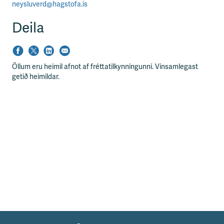
neysluverd@hagstofa.is
Deila
Öllum eru heimil afnot af fréttatilkynningunni. Vinsamlegast
getið heimildar.