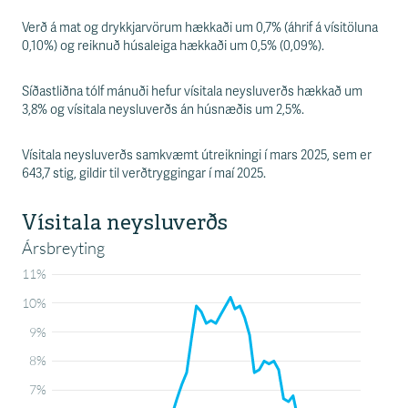
s
s
Verð á mat og drykkjarvörum hækkaði um 0,7% (áhrif á vísitöluna
v
0,10%) og reiknuð húsaleiga hækkaði um 0,5% (0,09%).
æ
ð
i
Síðastliðna tólf mánuði hefur vísitala neysluverðs hækkað um
3,8% og vísitala neysluverðs án húsnæðis um 2,5%.
Vísitala neysluverðs samkvæmt útreikningi í mars 2025, sem er
643,7 stig, gildir til verðtryggingar í maí 2025.