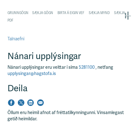
Talnaefni
Nánari upplýsingar
Nánari upplýsingar eru veittar í síma
5281100
, netfang
upplysingar@hagstofa.is
Deila
Öllum eru heimil afnot af fréttatilkynningunni. Vinsamlegast
getið heimildar.