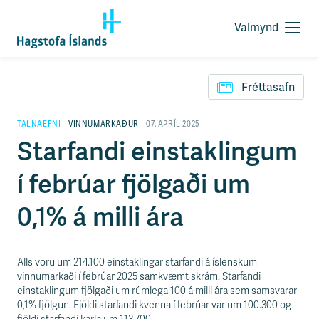
Valmynd
O
p
F
n
l
a
Fréttasafn
ý
v
t
a
i
TALNAEFNI
VINNUMARKAÐUR
07. APRÍL 2025
l
l
Starfandi einstaklingum
m
e
y
i
n
í febrúar fjölgaði um
ð
d
y
f
0,1% á milli ára
i
r
á
e
Alls voru um 214.100 einstaklingar starfandi á íslenskum
f
vinnumarkaði í febrúar 2025 samkvæmt skrám. Starfandi
n
einstaklingum fjölgaði um rúmlega 100 á milli ára sem samsvarar
i
0,1% fjölgun. Fjöldi starfandi kvenna í febrúar var um 100.300 og