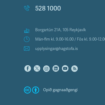
528 1000
Borgartún 21A, 105 Reykjavík
Mán-fim kl. 9.00-16.00 / Fös kl. 9.00-12.0
upplysingar@hagstofa.is
Opið gagnaaðgengi