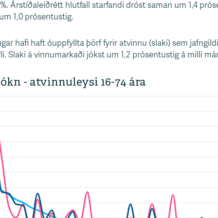
. Árstíðaleiðrétt hlutfall starfandi dróst saman um 1,4 prós
um 1,0 prósentustig.
ar hafi haft óuppfyllta þörf fyrir atvinnu (slaki) sem jafngi
i. Slaki á vinnumarkaði jókst um 1,2 prósentustig á milli m