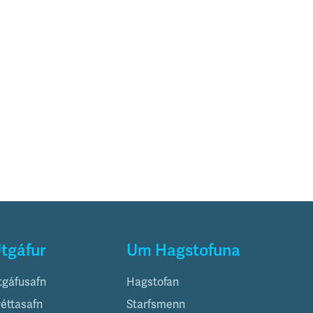
tgáfur
Um Hagstofuna
tgáfusafn
Hagstofan
réttasafn
Starfsmenn