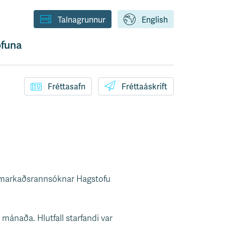
Talnagrunnur
English
funa
Fréttasafn
Fréttaáskrift
numarkaðsrannsóknar Hagstofu
i mánaða. Hlutfall starfandi var