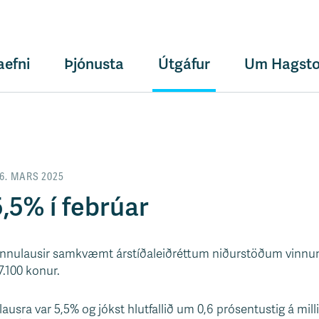
aefni
Þjónusta
Útgáfur
Um Hagsto
6. MARS 2025
,5% í febrúar
tvinnulausir samkvæmt árstíðaleiðréttum niðurstöðum vin
7.100 konur.
ulausra var 5,5% og jókst hlutfallið um 0,6 prósentustig á mill