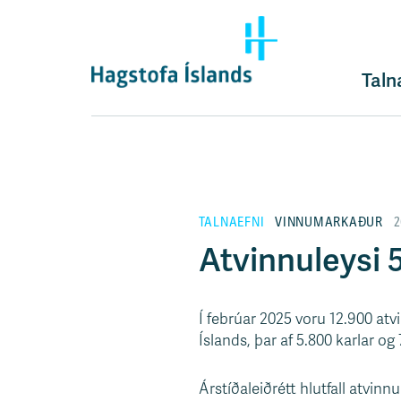
F
l
ý
t
Taln
i
l
e
i
ð
y
TALNAEFNI
VINNUMARKAÐUR
2
f
i
Atvinnuleysi 5
r
á
e
Í febrúar 2025 voru 12.900 a
f
Íslands, þar af 5.800 karlar og 
n
i
Árstíðaleiðrétt hlutfall atvinn
s