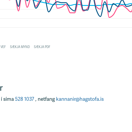
r
 í síma
528 1037
, netfang
kannanir@hagstofa.is