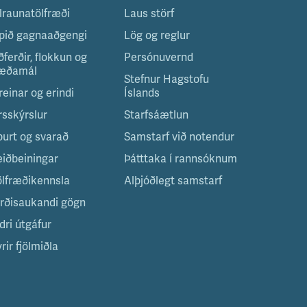
ilraunatölfræði
Laus störf
pið gagnaaðgengi
Lög og reglur
ðferðir, flokkun og
Persónuvernd
æðamál
Stefnur Hagstofu
reinar og erindi
Íslands
rsskýrslur
Starfsáætlun
purt og svarað
Samstarf við notendur
eiðbeiningar
Þátttaka í rannsóknum
ölfræðikennsla
Alþjóðlegt samstarf
irðisaukandi gögn
dri útgáfur
rir fjölmiðla