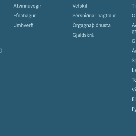
Atvinnuvegir
Vefskil
T
Efnahagur
Sérsniðnar hagtölur
O
Umhverfi
Örgagnaþjónusta
A
g
Gjaldskrá
G
0
Á
S
L
T
V
El
Fy