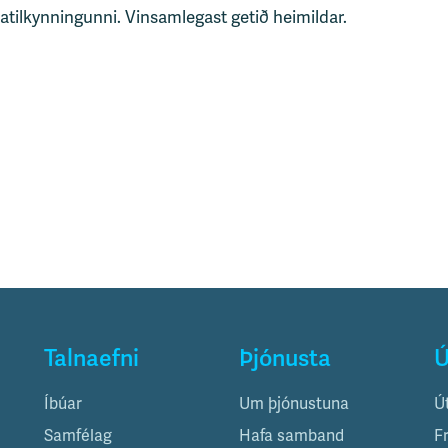
tatilkynningunni. Vinsamlegast getið heimildar.
Talnaefni
Þjónusta
Ú
Íbúar
Um þjónustuna
Ú
Samfélag
Hafa samband
F