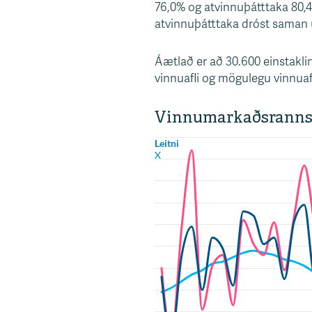
76,0% og atvinnuþátttaka 80,4%
s
atvinnuþátttaka dróst saman 
v
æ
Áætlað er að 30.600 einstakling
ð
vinnuafli og mögulegu vinnuafl
i