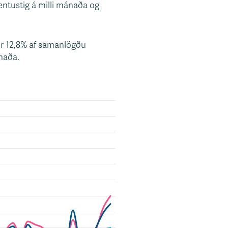
entustig á milli mánaða og
ldir 12,8% af samanlögðu
ánaða.