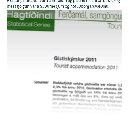
n
Flestar gistinætur voru á hótelum og gistiheimilum (alls 70%) og
i
mest fjölgun var á Suðurnesjum og höfuðborgarsvæðinu.
s
s
v
æ
ð
i