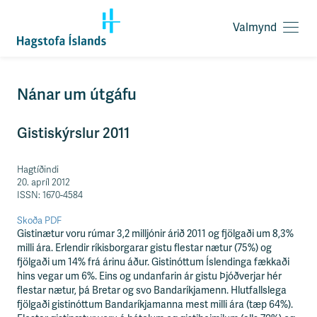
Valmynd
O
p
n
a
F
Nánar um útgáfu
v
l
a
ý
l
Gistiskýrslur 2011
t
m
i
y
l
Hagtíðindi
n
e
20. apríl 2012
d
i
ISSN: 1670-4584
ð
y
Skoða PDF
f
Gistinætur voru rúmar 3,2 milljónir árið 2011 og fjölgaði um 8,3%
i
milli ára. Erlendir ríkisborgarar gistu flestar nætur (75%) og
r
fjölgaði um 14% frá árinu áður. Gistinóttum Íslendinga fækkaði
á
hins vegar um 6%. Eins og undanfarin ár gistu Þjóðverjar hér
e
flestar nætur, þá Bretar og svo Bandaríkjamenn. Hlutfallslega
f
fjölgaði gistinóttum Bandaríkjamanna mest milli ára (tæp 64%).