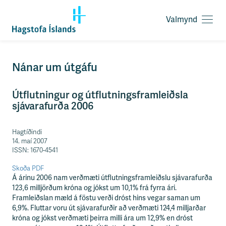
Valmynd
O
p
n
a
F
Nánar um útgáfu
v
l
a
ý
l
Útflutningur og útflutningsframleiðsla
t
m
sjávarafurða 2006
i
y
l
n
e
Hagtíðindi
d
i
14. maí 2007
ð
ISSN: 1670-4541
y
f
Skoða PDF
i
Á árinu 2006 nam verðmæti útflutningsframleiðslu sjávarafurða
r
123,6 milljörðum króna og jókst um 10,1% frá fyrra ári.
á
Framleiðslan mæld á föstu verði dróst hins vegar saman um
e
6,9%. Fluttar voru út sjávarafurðir að verðmæti 124,4 milljarðar
f
króna og jókst verðmæti þeirra milli ára um 12,9% en dróst