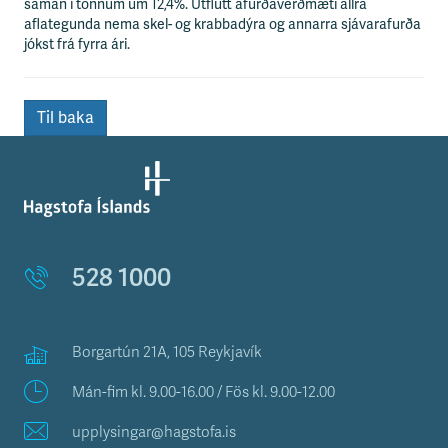
n
saman í tonnum um 12,4%. Útflutt afurðaverðmæti allra
i
aflategunda nema skel- og krabbadýra og annarra sjávarafurða
s
jókst frá fyrra ári.
s
v
æ
Til baka
ð
i
528 1000
Borgartún 21A, 105 Reykjavík
Mán-fim kl. 9.00-16.00 / Fös kl. 9.00-12.00
upplysingar@hagstofa.is