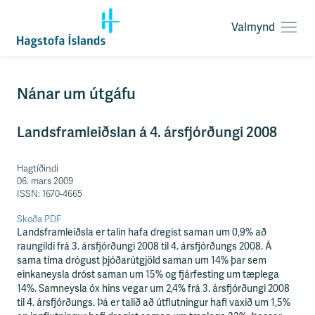
Valmynd
O
p
n
a
F
Nánar um útgáfu
v
l
a
ý
l
Landsframleiðslan á 4. ársfjórðungi 2008
t
m
i
y
l
Hagtíðindi
n
e
06. mars 2009
d
i
ISSN: 1670-4665
ð
y
Skoða PDF
f
Landsframleiðsla er talin hafa dregist saman um 0,9% að
i
raungildi frá 3. ársfjórðungi 2008 til 4. ársfjórðungs 2008. Á
r
sama tíma drógust þjóðarútgjöld saman um 14% þar sem
á
einkaneysla dróst saman um 15% og fjárfesting um tæplega
e
14%. Samneysla óx hins vegar um 2,4% frá 3. ársfjórðungi 2008
f
til 4. ársfjórðungs. Þá er talið að útflutningur hafi vaxið um 1,5%