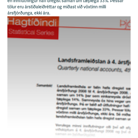
n
en innflutningur hafi dregist saman um tæplega 33%. Þessar
i
tölur eru árstíðaleiðréttar og miðast við vöxtinn milli
s
ársfjórðunga, ekki ára.
s
v
æ
ð
i