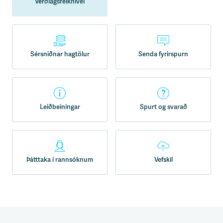
Verðlagsreiknivél
Sérsniðnar hagtölur
Senda fyrirspurn
Leiðbeiningar
Spurt og svarað
Þátttaka í rannsóknum
Vefskil