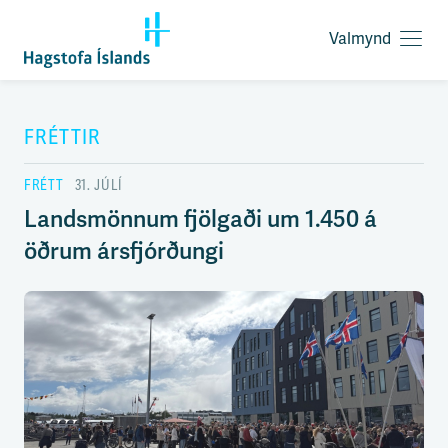
Valmynd
O
p
F
n
l
a
ý
FRÉTTIR
v
t
a
i
l
FRÉTT
31. JÚLÍ
l
m
e
Landsmönnum fjölgaði um 1.450 á
y
i
n
öðrum ársfjórðungi
ð
d
y
f
i
r
á
e
f
n
i