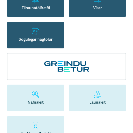
Tilraunatölfræði
Vísar
Sögulegar hagtölur
Nafnaleit
Launaleit