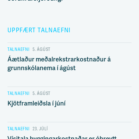
UPPFÆRT TALNAEFNI
TALNAEFNI
5. ÁGÚST
Áætlaður meðalrekstrarkostnaður á
grunnskólanema í ágúst
TALNAEFNI
5. ÁGÚST
Kjötframleiðsla í júní
TALNAEFNI
23. JÚLÍ
Vísitala byggingarkostnaðar er óbreytt