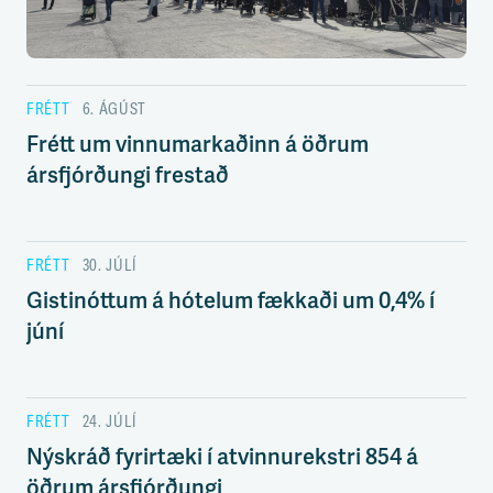
s
s
v
æ
ð
FRÉTT
6. ÁGÚST
i
Frétt um vinnumarkaðinn á öðrum
ársfjórðungi frestað
FRÉTT
30. JÚLÍ
Gistinóttum á hótelum fækkaði um 0,4% í
júní
FRÉTT
24. JÚLÍ
Nýskráð fyrirtæki í atvinnurekstri 854 á
öðrum ársfjórðungi