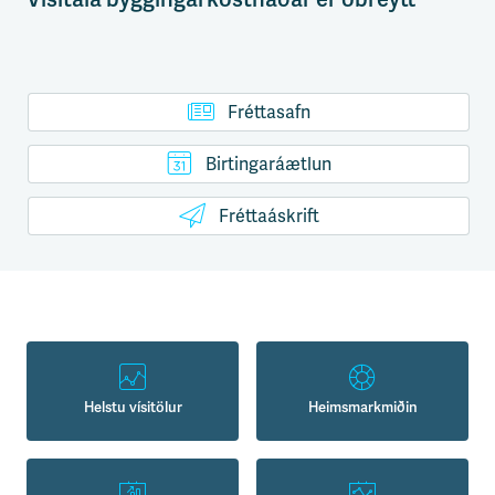
Fréttasafn
Birtingaráætlun
Fréttaáskrift
Helstu vísitölur
Heimsmarkmiðin