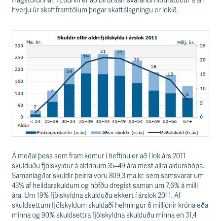
s
Hagstofunnar. Ætlunin er að birta samsvarandi niðurstöður á ári
s
hverju úr skattframtölum þegar skattálagningu er lokið.
v
æ
ð
i
Á meðal þess sem fram kemur í heftinu er að í lok árs 2011
skulduðu fjölskyldur á aldrinum 35–49 ára mest allra aldurshópa.
Samanlagðar skuldir þeirra voru 809,3 ma.kr. sem samsvarar um
43% af heildarskuldum og höfðu dregist saman um 7,6% á milli
ára. Um 19% fjölskyldna skulduðu ekkert í árslok 2011. Af
skuldsettum fjölskyldum skuldaði helmingur 6 milljónir króna eða
minna og 90% skuldsettra fjölskyldna skulduðu minna en 31,4