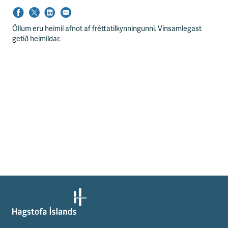
Öllum eru heimil afnot af fréttatilkynningunni. Vinsamlegast
getið heimildar.