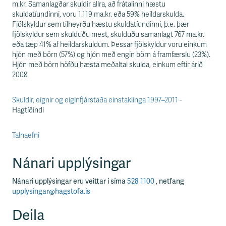
m.kr. Samanlagðar skuldir allra, að frátalinni hæstu
skuldatíundinni, voru 1.119 ma.kr. eða 59% heildarskulda.
Fjölskyldur sem tilheyrðu hæstu skuldatíundinni, þ.e. þær
fjölskyldur sem skulduðu mest, skulduðu samanlagt 767 ma.kr.
eða tæp 41% af heildarskuldum. Þessar fjölskyldur voru einkum
hjón með börn (57%) og hjón með engin börn á framfærslu (23%).
Hjón með börn höfðu hæsta meðaltal skulda, einkum eftir árið
2008.
Skuldir, eignir og eiginfjárstaða einstaklinga 1997–2011
-
Hagtíðindi
Talnaefni
Nánari upplýsingar
Nánari upplýsingar eru veittar í síma
528 1100
, netfang
upplysingar@hagstofa.is
Deila