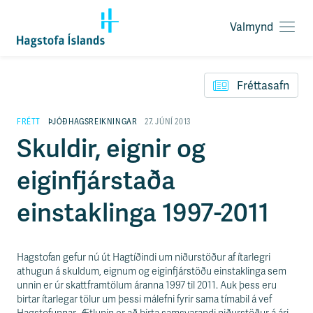
Valmynd
O
p
F
n
l
a
Fréttasafn
ý
v
t
a
i
FRÉTT
ÞJÓÐHAGSREIKNINGAR
27. JÚNÍ 2013
l
l
Skuldir, eignir og
m
e
y
i
n
eiginfjárstaða
ð
d
y
f
einstaklinga 1997-2011
i
r
á
e
Hagstofan gefur nú út Hagtíðindi um niðurstöður af ítarlegri
f
athugun á skuldum, eignum og eiginfjárstöðu einstaklinga sem
n
unnin er úr skattframtölum áranna 1997 til 2011. Auk þess eru
i
birtar ítarlegar tölur um þessi málefni fyrir sama tímabil á vef