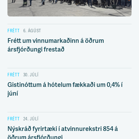
s
s
v
æ
ð
FRÉTT
6. ÁGÚST
i
Frétt um vinnumarkaðinn á öðrum
ársfjórðungi frestað
FRÉTT
30. JÚLÍ
Gistinóttum á hótelum fækkaði um 0,4% í
júní
FRÉTT
24. JÚLÍ
Nýskráð fyrirtæki í atvinnurekstri 854 á
öðrum ársfjórðungi