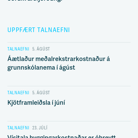
UPPFÆRT TALNAEFNI
TALNAEFNI
5. ÁGÚST
Áætlaður meðalrekstrarkostnaður á
grunnskólanema í ágúst
TALNAEFNI
5. ÁGÚST
Kjötframleiðsla í júní
TALNAEFNI
23. JÚLÍ
Vísitala byggingarkostnaðar er óbreytt