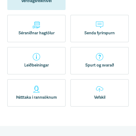
Verðlagsreiknivél
Sérsniðnar hagtölur
Senda fyrirspurn
Leiðbeiningar
Spurt og svarað
Þátttaka í rannsóknum
Vefskil