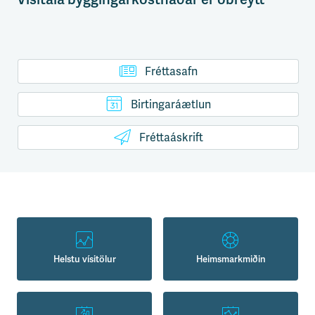
Fréttasafn
Birtingaráætlun
Fréttaáskrift
Helstu vísitölur
Heimsmarkmiðin