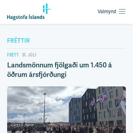
Valmynd
O
p
F
n
l
a
ý
FRÉTTIR
v
t
a
i
l
FRÉTT
31. JÚLÍ
l
m
e
Landsmönnum fjölgaði um 1.450 á
y
i
n
öðrum ársfjórðungi
ð
d
y
f
i
r
á
e
f
n
i