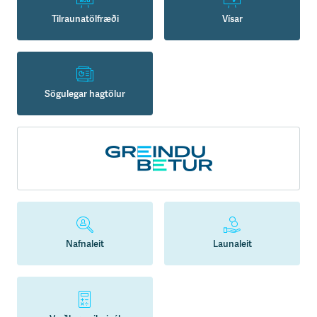
Tilraunatölfræði
Vísar
Sögulegar hagtölur
Nafnaleit
Launaleit