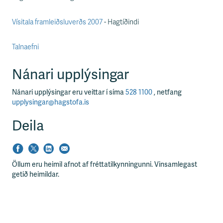
s
s
v
Vísitala framleiðsluverðs 2007
- Hagtíðindi
æ
ð
Talnaefni
i
Nánari upplýsingar
Nánari upplýsingar eru veittar í síma
528 1100
, netfang
upplysingar@hagstofa.is
Deila
Öllum eru heimil afnot af fréttatilkynningunni. Vinsamlegast
getið heimildar.