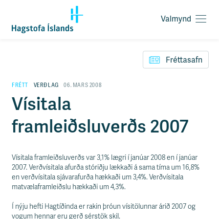
Valmynd
O
p
F
n
l
a
Fréttasafn
ý
v
t
a
i
FRÉTT
VERÐLAG
06. MARS 2008
l
l
Vísitala
m
e
y
i
n
framleiðsluverðs 2007
ð
d
y
f
i
Vísitala framleiðsluverðs var 3,1% lægri í janúar 2008 en í janúar
r
2007. Verðvísitala afurða stóriðju lækkaði á sama tíma um 16,8%
á
en verðvísitala sjávarafurða hækkaði um 3,4%. Verðvísitala
e
matvælaframleiðslu hækkaði um 4,3%.
f
n
Í nýju hefti Hagtíðinda er rakin þróun vísitölunnar árið 2007 og
i
vogum hennar eru gerð sérstök skil.