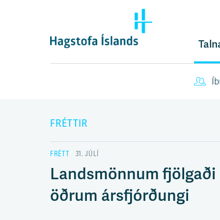
F
l
ý
t
Taln
i
l
e
Íb
i
ð
y
FRÉTTIR
f
i
r
FRÉTT
31. JÚLÍ
á
Landsmönnum fjölgaði 
e
f
öðrum ársfjórðungi
n
i
s