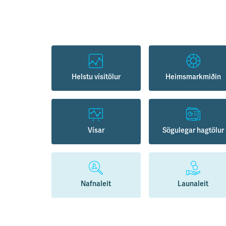
Helstu vísitölur
Heimsmarkmiðin
Vísar
Sögulegar hagtölur
Nafnaleit
Launaleit