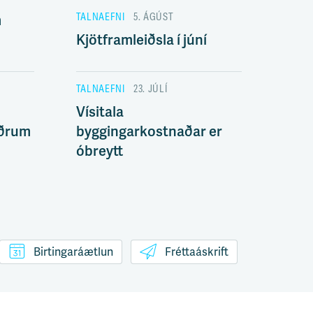
TALNAEFNI
5. ÁGÚST
m
Kjötframleiðsla í júní
TALNAEFNI
23. JÚLÍ
Vísitala
öðrum
byggingarkostnaðar er
óbreytt
Birtingaráætlun
Fréttaáskrift