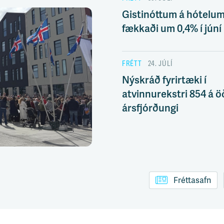
Gistinóttum á hótelu
fækkaði um 0,4% í júní
FRÉTT
24. JÚLÍ
Nýskráð fyrirtæki í
atvinnurekstri 854 á 
ársfjórðungi
Fréttasafn