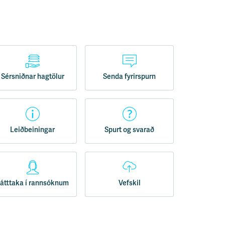
Sérsniðnar hagtölur
Senda fyrirspurn
Leiðbeiningar
Spurt og svarað
átttaka í rannsóknum
Vefskil