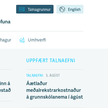
Talnagrunnur
English
funa
hagur
Umhverfi
UPPFÆRT TALNAEFNI
TALNAEFNI
5. ÁGÚST
inn á
Áætlaður
estað
meðalrekstrarkostnaður
á grunnskólanema í ágúst