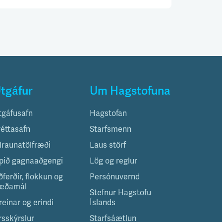
tgáfur
Um Hagstofuna
tgáfusafn
Hagstofan
réttasafn
Starfsmenn
ilraunatölfræði
Laus störf
pið gagnaaðgengi
Lög og reglur
ðferðir, flokkun og
Persónuvernd
æðamál
Stefnur Hagstofu
reinar og erindi
Íslands
rsskýrslur
Starfsáætlun