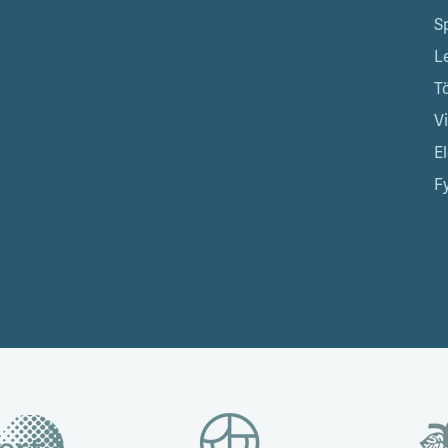
S
L
T
V
El
Fy