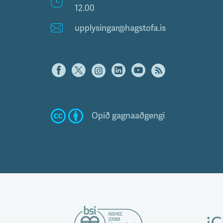
12.00
upplysingar@hagstofa.is
Opið gagnaaðgengi