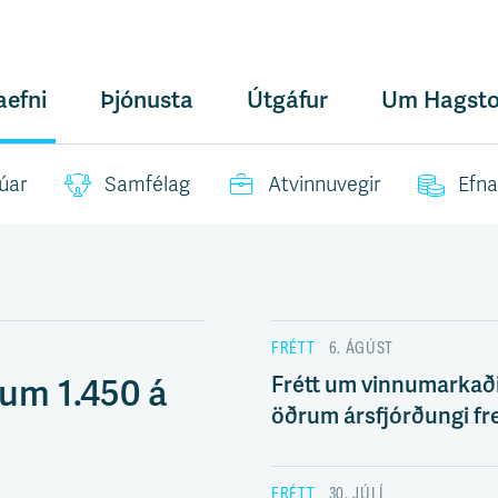
aefni
Þjónusta
Útgáfur
Um Hagsto
úar
Samfélag
Atvinnuvegir
Efna
FRÉTT
6. ÁGÚST
Frétt um vinnumarkað
um 1.450 á
öðrum ársfjórðungi fr
FRÉTT
30. JÚLÍ