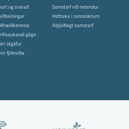
purt og svarað
Samstarf við notendur
eiðbeiningar
Þátttaka í rannsóknum
ölfræðikennsla
Alþjóðlegt samstarf
irðisaukandi gögn
dri útgáfur
rir fjölmiðla