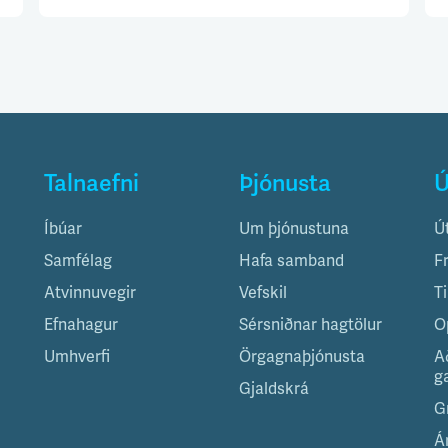
Talnaefni
Þjónusta
Ú
Íbúar
Um þjónustuna
Ú
Samfélag
Hafa samband
F
Atvinnuvegir
Vefskil
T
Efnahagur
Sérsniðnar hagtölur
O
Umhverfi
Örgagnaþjónusta
A
g
Gjaldskrá
G
Á