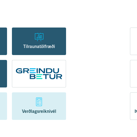
Tilraunatölfræði
Verðlagsreiknivél
Þ