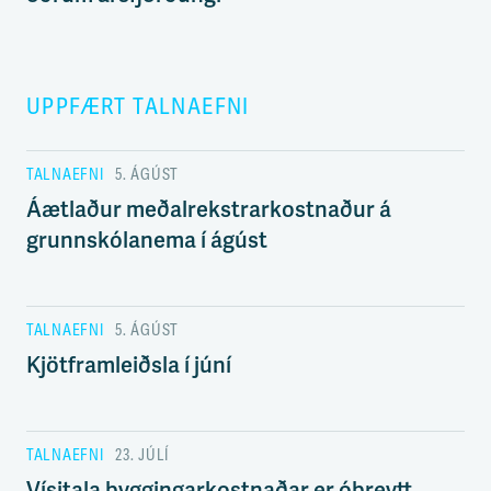
UPPFÆRT TALNAEFNI
TALNAEFNI
5. ÁGÚST
Áætlaður meðalrekstrarkostnaður á
grunnskólanema í ágúst
TALNAEFNI
5. ÁGÚST
Kjötframleiðsla í júní
TALNAEFNI
23. JÚLÍ
Vísitala byggingarkostnaðar er óbreytt