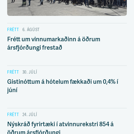
s
s
v
æ
ð
FRÉTT
6. ÁGÚST
i
Frétt um vinnumarkaðinn á öðrum
ársfjórðungi frestað
FRÉTT
30. JÚLÍ
Gistinóttum á hótelum fækkaði um 0,4% í
júní
FRÉTT
24. JÚLÍ
Nýskráð fyrirtæki í atvinnurekstri 854 á
öðrum ársfjórðungi