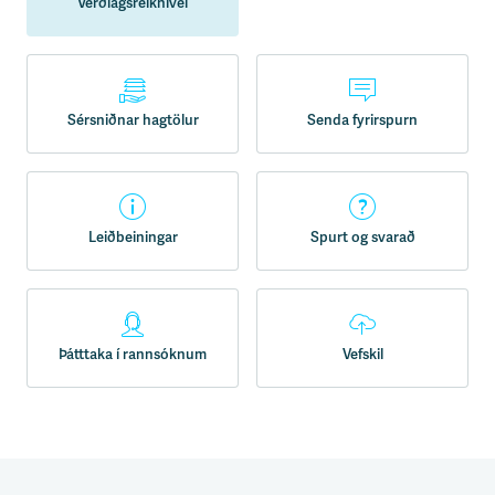
Verðlagsreiknivél
Sérsniðnar hagtölur
Senda fyrirspurn
Leiðbeiningar
Spurt og svarað
Þátttaka í rannsóknum
Vefskil