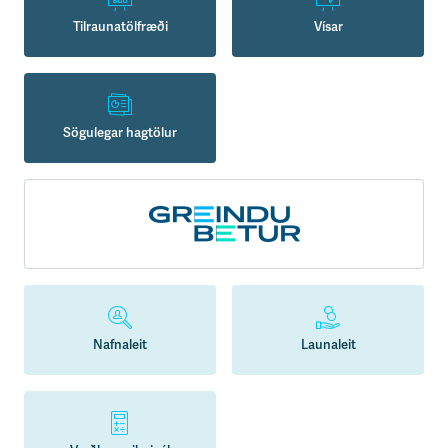
Tilraunatölfræði
Vísar
Sögulegar hagtölur
Nafnaleit
Launaleit