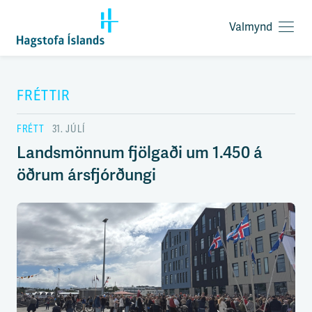
Valmynd
O
p
F
n
l
a
ý
FRÉTTIR
v
t
a
i
l
FRÉTT
31. JÚLÍ
l
m
e
Landsmönnum fjölgaði um 1.450 á
y
i
n
öðrum ársfjórðungi
ð
d
y
f
i
r
á
e
f
n
i