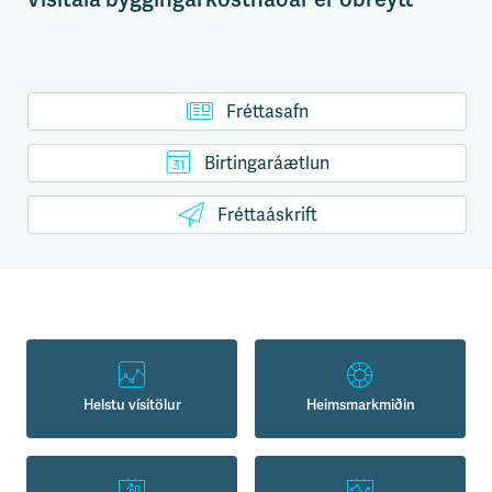
Fréttasafn
Birtingaráætlun
Fréttaáskrift
Helstu vísitölur
Heimsmarkmiðin